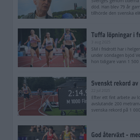
Sveriges genom tiderna 
död. Han blev 79 år gam
tillhörde den svenska eli
Tuffa löpningar i f
3 aug 2025
SM i friidrott har i helg
under söndagen bjöd Ver
hon tidigare vann 1 500 
Svenskt rekord av
22 jul 2025
Efter ett fint arbete av
avslutande 200 metrarna
svenska rekord på 1 000
God återväxt - med