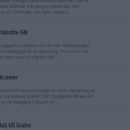
bäste manlige maratonlöpare Kjell-Erik Ståhl är
mal. Ståhl var från början orienterare. Han
ten på 1970-talet. Han bytte sedan ti...
riidrotts-SM
en avgjorts i Karlstad och i Kil. När SM avslutades
a Sjöberg på en ny uppvisning. Precis som när
m satte Vera nu hög fart från ...
 Kramer
 loppets två harar och sedan en stark sololöpning de
 tog Andreas Kramer från Djurgården tillbaka sitt
 m vid tisdagens Folksam GP...
alj till Grahn