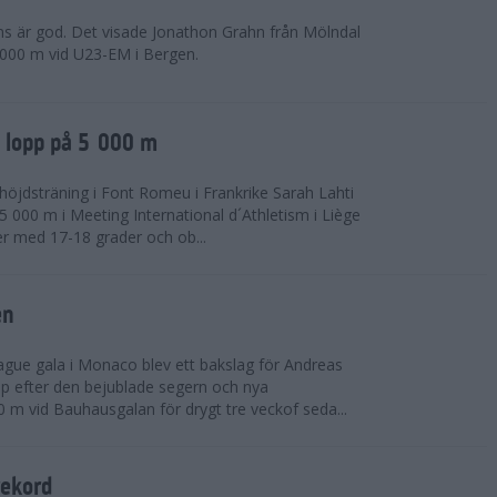
ns är god. Det visade Jonathon Grahn från Mölndal
 000 m vid U23-EM i Bergen.
a lopp på 5 000 m
höjdsträning i Font Romeu i Frankrike Sarah Lahti
 000 m i Meeting International d´Athletism i Liège
der med 17-18 grader och ob...
en
ue gala i Monaco blev ett bakslag för Andreas
opp efter den bejublade segern och nya
 m vid Bauhausgalan för drygt tre veckof seda...
rekord