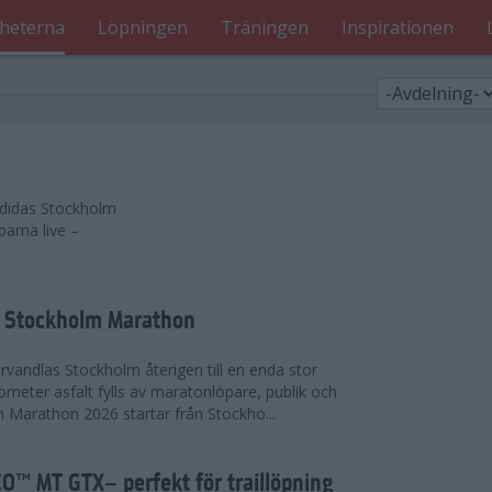
heterna
Löpningen
Träningen
Inspirationen
 adidas Stockholm
parna live –
as Stockholm Marathon
vandlas Stockholm återigen till en enda stor
lometer asfalt fylls av maratonlöpare, publik och
 Marathon 2026 startar från Stockho...
™ MT GTX– perfekt för traillöpning