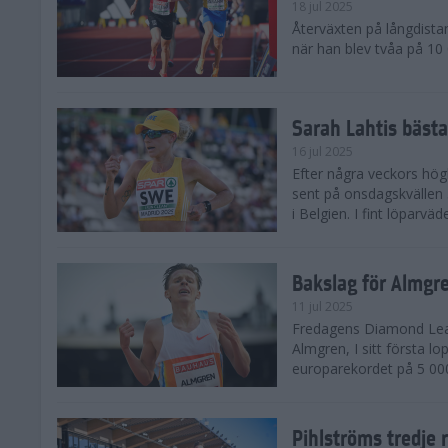
18 jul 2025
Återväxten på långdista
när han blev tvåa på 10
Sarah Lahtis bäst
16 jul 2025
Efter några veckors hög
sent på onsdagskvällen 5
i Belgien. I fint löparvä
Bakslag för Almgr
11 jul 2025
Fredagens Diamond Leag
Almgren, I sitt första l
europarekordet på 5 000
Pihlströms tredje 