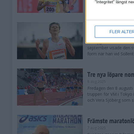
landskamp i friidrott, a
"Integritet" längst 
Stadion. Det blev svensk
Svenskt rekord nä
FLER ALTE
10 aug 2025
En dryg månad före frii
september visade den s
form när han vid Sollen
Tre nya löpare nom
8 aug 2025
Fredagen den 8 augusti n
truppen för VM i Tokyo 
och Vera Sjöberg som ska
Främste maratonl
7 aug 2025