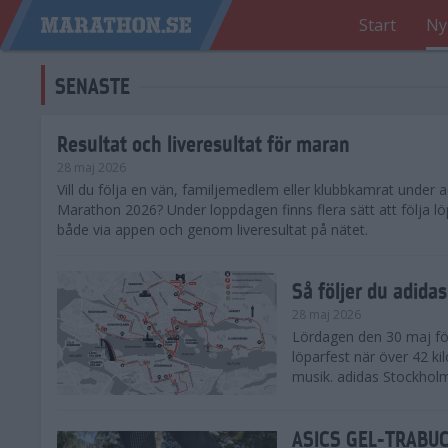
Start
Ny
SENASTE
Resultat och liveresultat för maran
28 maj 2026
​Vill du följa en vän, familjemedlem eller klubbkamrat under
Marathon 2026? Under loppdagen finns flera sätt att följa lö
både via appen och genom liveresultat på nätet.
Så följer du adid
28 maj 2026
Lördagen den 30 maj för
löparfest när över 42 ki
musik. adidas Stockholm
ASICS GEL-TRABUCO