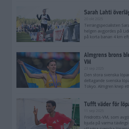
Sarah Lahti överl
20 okt 2025
Terrängspecialisten Sara
helgen avgjordes på Lid
på korta banan 4 km efter
Almgrens brons ble
VM
23 sep 2025
Den stora svenska löpar
deltagande svenska löpa
Tokyo. Almgren knep ett
Tufft väder för löp
11 sep 2025
Friidrotts-VM, som avg
bjuda på varma tävlings
uttagna svenska löparna 