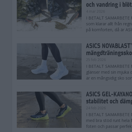
och vandring i blö
4 mar 2026
I BETALT SAMARBETE MED
som klarar allt från reg
på komforten, då är AS
ASICS NOVABLAST™
mängdträningssko
25 feb 2026
I BETALT SAMARBETE ME
glänser med sin mjuka
är en mångsidig sko som 
ASICS GEL-KAYANO™
stabilitet och däm
24 feb 2026
I BETALT SAMARBETE M
med bra stöd runt hela 
foten och passar perfekt