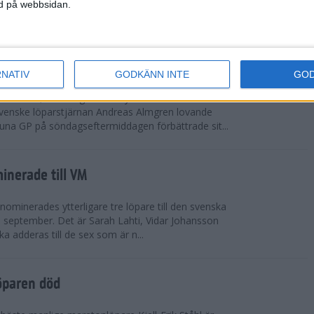
vgjordes inför fullsatta läktare på Stockholms
ned på webbsidan.
 seger i både dam- och herrkampen, delvi...
r Almgren testade VM-formen
RNATIV
GODKÄNN INTE
GO
drotts-VM, som avgörs i Tokyo den 13-21
venske löparstjärnan Andreas Almgren lovande
tuna GP på söndagseftermiddagen förbättrade sit...
inerade till VM
ominerades ytterligare tre löpare till den svenska
i september. Det är Sarah Lahti, Vidar Johansson
 adderas till de sex som är n...
öparen död