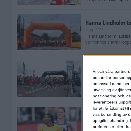
Hanna Lindholm to
6 sep 2025
Hanna Lindholm, Eskilstu
var hennes andra i lopp
Snabbaste segertid
Stockholm Halvma
Vi och våra partners 
30 aug 2025
behandlar personuppg
Ett slutsålt och rekord
anpassad annonserin
nästintill perfekt löparv
utveckling av tjänster
var 19,866 löpare anmäld
positionering och id
leverantörers uppgift
för att få åtkomst ti
Löparna viktiga n
viss behandling av d
26 aug 2025
uppgiftsbehandling. 
Den hundrade upplagan 
preferenser eller dra