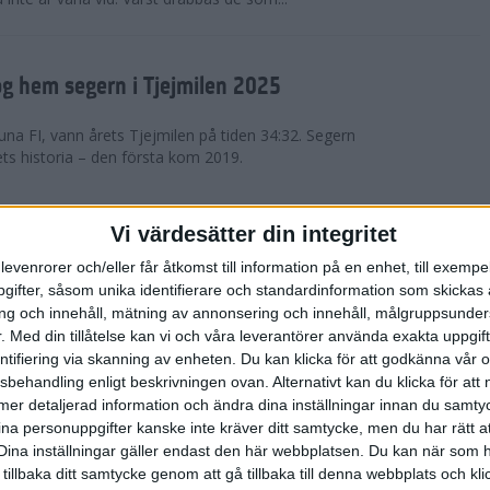
g hem segern i Tjejmilen 2025
na FI, vann årets Tjejmilen på tiden 34:32. Segern
ets historia – den första kom 2019.
en på 12 år i rekordstort adidas
Vi värdesätter din integritet
raton
levenrorer och/eller får åtkomst till information på en enhet, till exempe
ifter, såsom unika identifierare och standardinformation som skickas 
stort adidas Stockholm Halvmaraton avgjordes i
g och innehåll, mätning av annonsering och innehåll, målgruppsunde
äder. 18 grader, mulet och väldigt lite vind. Totalt
.
Med din tillåtelse kan vi och våra leverantörer använda exakta uppgif
a, varav 15,807 kom till sta...
entifiering via skanning av enheten. Du kan klicka för att godkänna vår
sbehandling enligt beskrivningen ovan. Alternativt kan du klicka för att
ll mer detaljerad information och ändra dina inställningar innan du samty
är Sverige vann Finnkampen
ina personuppgifter kanske inte kräver ditt samtycke, men du har rätt 
Dina inställningar gäller endast den här webbplatsen. Du kan när som h
av Finnkampen, världens äldsta och största
 tillbaka ditt samtycke genom att gå tillbaka till denna webbplats och k