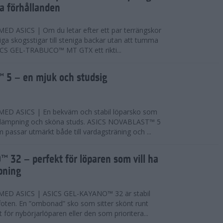
ta förhållanden
 ASICS | Om du letar efter ett par terrängskor
niga skogsstigar till steniga backar utan att tumma
ICS GEL-TRABUCO™ MT GTX ett rikti...
 5 – en mjuk och studsig
D ASICS | En bekväm och stabil löparsko som
 dämpning och sköna studs. ASICS NOVABLAST™ 5
passar utmärkt både till vardagsträning och ...
 32 – perfekt för löparen som vill ha
pning
ED ASICS | ASICS GEL-KAYANO™ 32 är stabil
foten. En ”ombonad” sko som sitter skönt runt
 för nybörjarlöparen eller den som prioritera...