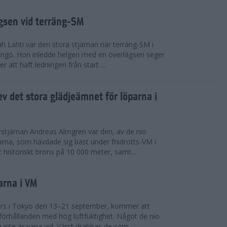
ägsen vid terräng-SM
h Lahti var den stora stjärnan när terräng-SM i
ingö. Hon inledde helgen med en överlägsen seger
 att haft ledningen från start ...
v det stora glädjeämnet för löparna i
stjärnan Andreas Almgren var den, av de nio
rna, som hävdade sig bäst under friidrotts-VM i
 historiskt brons på 10 000 meter, samt...
arna i VM
örs i Tokyo den 13–21 september, kommer att
förhållanden med hög luftfuktighet. Något de nio
inte är vana vid. Värst drabbas de som...