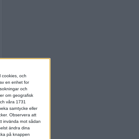
l cookies, och
av en enhet for
rsokningar och
ter om geografisk
 och våra 1731
 neka samtycke eller
cker.
Observera att
att invända mot sådan
elst ändra dina
licka på knappen