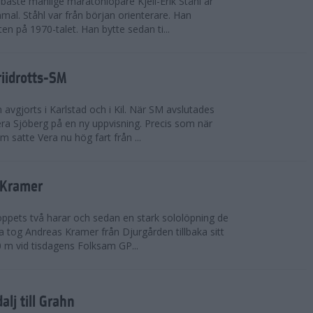
bäste manlige maratonlöpare Kjell-Erik Ståhl är
mal. Ståhl var från början orienterare. Han
ten på 1970-talet. Han bytte sedan ti...
riidrotts-SM
en avgjorts i Karlstad och i Kil. När SM avslutades
a Sjöberg på en ny uppvisning. Precis som när
m satte Vera nu hög fart från ...
 Kramer
 loppets två harar och sedan en stark sololöpning de
 tog Andreas Kramer från Djurgården tillbaka sitt
 m vid tisdagens Folksam GP...
alj till Grahn