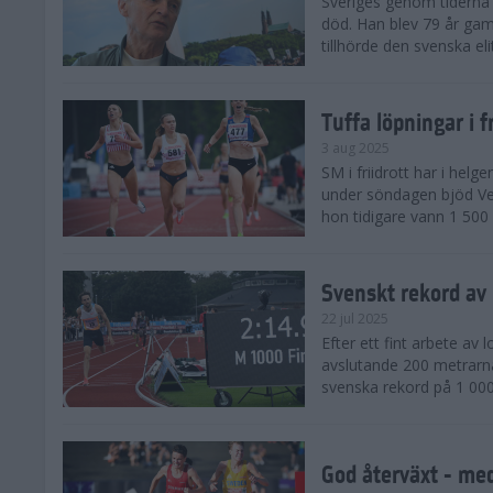
Sveriges genom tiderna 
död. Han blev 79 år gam
tillhörde den svenska eli
Tuffa löpningar i f
3 aug 2025
SM i friidrott har i helg
under söndagen bjöd Ver
hon tidigare vann 1 500 
Svenskt rekord av
22 jul 2025
Efter ett fint arbete av
avslutande 200 metrarna
svenska rekord på 1 000
God återväxt - med