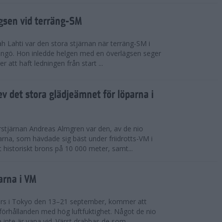
ägsen vid terräng-SM
h Lahti var den stora stjärnan när terräng-SM i
ingö. Hon inledde helgen med en överlägsen seger
 att haft ledningen från start ...
v det stora glädjeämnet för löparna i
stjärnan Andreas Almgren var den, av de nio
rna, som hävdade sig bäst under friidrotts-VM i
 historiskt brons på 10 000 meter, samt...
arna i VM
örs i Tokyo den 13–21 september, kommer att
förhållanden med hög luftfuktighet. Något de nio
inte är vana vid. Värst drabbas de som...