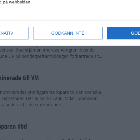
vgjordes inför fullsatta läktare på Stockholms
ned på webbsidan.
 seger i både dam- och herrkampen, delvi...
r Almgren testade VM-formen
RNATIV
GODKÄNN INTE
GO
drotts-VM, som avgörs i Tokyo den 13-21
venske löparstjärnan Andreas Almgren lovande
tuna GP på söndagseftermiddagen förbättrade sit...
inerade till VM
ominerades ytterligare tre löpare till den svenska
i september. Det är Sarah Lahti, Vidar Johansson
 adderas till de sex som är n...
öparen död