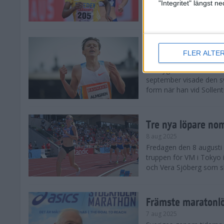
landskamp i friidrott, a
"Integritet" längst 
Stadion. Det blev svensk
Svenskt rekord nä
FLER ALTE
10 aug 2025
En dryg månad före frii
september visade den s
form när han vid Sollen
Tre nya löpare nom
8 aug 2025
Fredagen den 8 augusti n
truppen för VM i Tokyo 
och Vera Sjöberg som ska
Främste maratonl
7 aug 2025