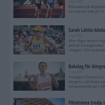
18 jul 2025
Återväxten på långdista
när han blev tvåa på 10
Sarah Lahtis bäst
16 jul 2025
Efter några veckors hög
sent på onsdagskvällen 5
i Belgien. I fint löparvä
Bakslag för Almgr
11 jul 2025
Fredagens Diamond Leag
Almgren, I sitt första l
europarekordet på 5 000
Pihlströms tredje 