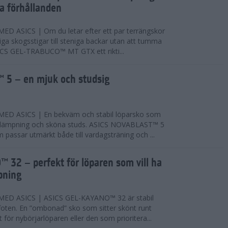
ta förhållanden
 ASICS | Om du letar efter ett par terrängskor
niga skogsstigar till steniga backar utan att tumma
ICS GEL-TRABUCO™ MT GTX ett rikti...
 5 – en mjuk och studsig
D ASICS | En bekväm och stabil löparsko som
 dämpning och sköna studs. ASICS NOVABLAST™ 5
passar utmärkt både till vardagsträning och ...
 32 – perfekt för löparen som vill ha
pning
ED ASICS | ASICS GEL-KAYANO™ 32 är stabil
foten. En ”ombonad” sko som sitter skönt runt
 för nybörjarlöparen eller den som prioritera...