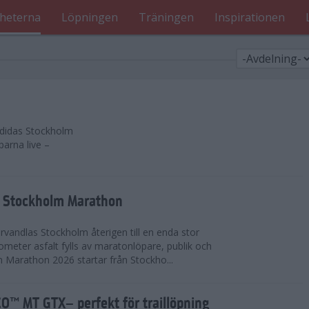
heterna
Löpningen
Träningen
Inspirationen
 adidas Stockholm
parna live –
as Stockholm Marathon
vandlas Stockholm återigen till en enda stor
lometer asfalt fylls av maratonlöpare, publik och
 Marathon 2026 startar från Stockho...
™ MT GTX– perfekt för traillöpning