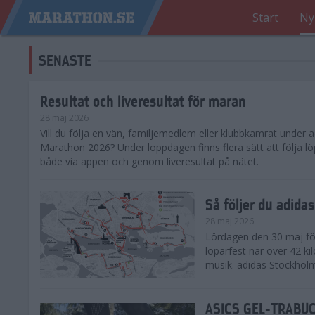
Start
Ny
SENASTE
Resultat och liveresultat för maran
28 maj 2026
​Vill du följa en vän, familjemedlem eller klubbkamrat under
Marathon 2026? Under loppdagen finns flera sätt att följa lö
både via appen och genom liveresultat på nätet.
Så följer du adid
28 maj 2026
Lördagen den 30 maj för
löparfest när över 42 ki
musik. adidas Stockholm
ASICS GEL-TRABUCO