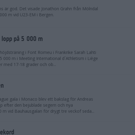
ns är god. Det visade Jonathon Grahn från Mölndal
 000 m vid U23-EM i Bergen.
a lopp på 5 000 m
höjdsträning i Font Romeu i Frankrike Sarah Lahti
 000 m i Meeting International d´Athletism i Liège
der med 17-18 grader och ob...
en
ue gala i Monaco blev ett bakslag för Andreas
opp efter den bejublade segern och nya
 m vid Bauhausgalan för drygt tre veckof seda...
rekord