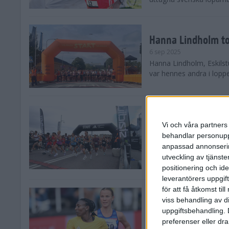
Hanna Lindholm to
6 sep 2025
Hanna Lindholm, Eskilstu
var hennes andra i lopp
Snabbaste segertid
Stockholm Halvma
Vi och våra partners 
30 aug 2025
behandlar personuppg
Ett slutsålt och rekord
anpassad annonserin
nästintill perfekt löparv
utveckling av tjänster
var 19,866 löpare anmäld
positionering och id
leverantörers uppgift
för att få åtkomst ti
Löparna viktiga n
viss behandling av d
26 aug 2025
uppgiftsbehandling. 
Den hundrade upplagan 
preferenser eller dra