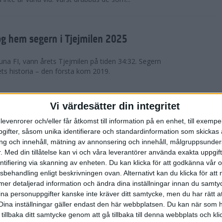
g hem segern i Tjejmilen 2025
na FI, vann årets Tjejmilen på tiden 34:32. Segern
ets historia – den första kom 2019.
en på 12 år i rekordstort adidas
Vi värdesätter din integritet
raton
levenrorer och/eller får åtkomst till information på en enhet, till exempe
ifter, såsom unika identifierare och standardinformation som skickas 
stort adidas Stockholm Halvmaraton avgjordes i
g och innehåll, mätning av annonsering och innehåll, målgruppsunde
äder. 18 grader, mulet och väldigt lite vind. Totalt
.
Med din tillåtelse kan vi och våra leverantörer använda exakta uppgif
a, varav 15,807 kom till sta...
entifiering via skanning av enheten. Du kan klicka för att godkänna vår
sbehandling enligt beskrivningen ovan. Alternativt kan du klicka för att
ll mer detaljerad information och ändra dina inställningar innan du samty
är Sverige vann Finnkampen
ina personuppgifter kanske inte kräver ditt samtycke, men du har rätt 
Dina inställningar gäller endast den här webbplatsen. Du kan när som h
av Finnkampen, världens äldsta och största
 tillbaka ditt samtycke genom att gå tillbaka till denna webbplats och k