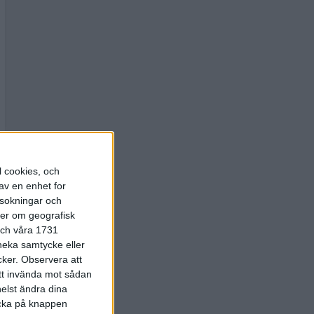
l cookies, och
av en enhet for
rsokningar och
ter om geografisk
 och våra 1731
 neka samtycke eller
cker.
Observera att
att invända mot sådan
elst ändra dina
licka på knappen