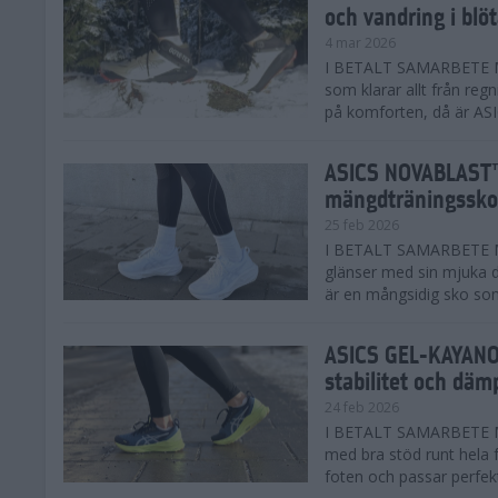
och vandring i blö
4 mar 2026
I BETALT SAMARBETE MED
som klarar allt från reg
på komforten, då är AS
ASICS NOVABLAST™
mängdträningssko
25 feb 2026
I BETALT SAMARBETE ME
glänser med sin mjuka
är en mångsidig sko som 
ASICS GEL-KAYANO™
stabilitet och däm
24 feb 2026
I BETALT SAMARBETE M
med bra stöd runt hela 
foten och passar perfekt