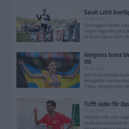
Sarah Lahti överl
20 okt 2025
Terrängspecialisten Sara
helgen avgjordes på Lid
på korta banan 4 km efter
Almgrens brons ble
VM
23 sep 2025
Den stora svenska löpar
deltagande svenska löpa
Tokyo. Almgren knep ett
Tufft väder för löp
11 sep 2025
Friidrotts-VM, som avg
bjuda på varma tävlings
uttagna svenska löparna 