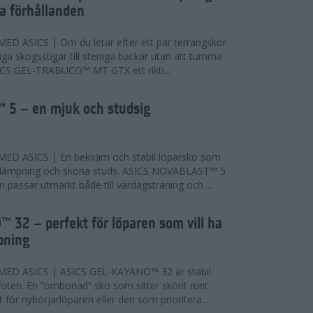
ta förhållanden
 ASICS | Om du letar efter ett par terrängskor
niga skogsstigar till steniga backar utan att tumma
ICS GEL-TRABUCO™ MT GTX ett rikti...
 5 – en mjuk och studsig
D ASICS | En bekväm och stabil löparsko som
 dämpning och sköna studs. ASICS NOVABLAST™ 5
passar utmärkt både till vardagsträning och ...
 32 – perfekt för löparen som vill ha
pning
ED ASICS | ASICS GEL-KAYANO™ 32 är stabil
foten. En ”ombonad” sko som sitter skönt runt
 för nybörjarlöparen eller den som prioritera...