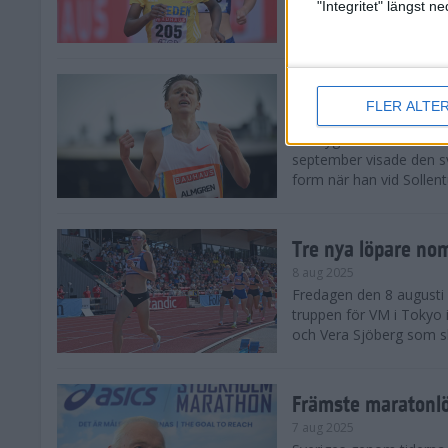
landskamp i friidrott, a
"Integritet" längst 
Stadion. Det blev svensk
Svenskt rekord nä
FLER ALTE
10 aug 2025
En dryg månad före frii
september visade den s
form när han vid Sollen
Tre nya löpare nom
8 aug 2025
Fredagen den 8 augusti n
truppen för VM i Tokyo 
och Vera Sjöberg som ska
Främste maratonl
7 aug 2025