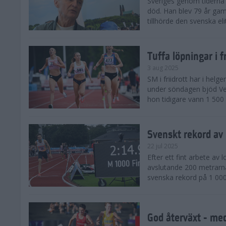
Sveriges genom tiderna 
död. Han blev 79 år gam
tillhörde den svenska eli
Tuffa löpningar i f
3 aug 2025
SM i friidrott har i helg
under söndagen bjöd Ver
hon tidigare vann 1 500 
Svenskt rekord av
22 jul 2025
Efter ett fint arbete av
avslutande 200 metrarna
svenska rekord på 1 000
God återväxt - med