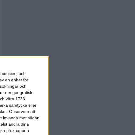
l cookies, och
av en enhet for
rsokningar och
ter om geografisk
 och våra 1733
 neka samtycke eller
cker.
Observera att
att invända mot sådan
elst ändra dina
licka på knappen