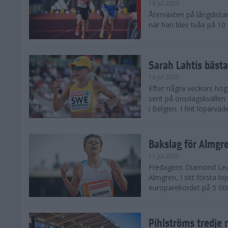
18 jul 2025
Återväxten på långdista
när han blev tvåa på 10
Sarah Lahtis bäst
16 jul 2025
Efter några veckors hög
sent på onsdagskvällen 5
i Belgien. I fint löparvä
Bakslag för Almgr
11 jul 2025
Fredagens Diamond Leag
Almgren, I sitt första l
europarekordet på 5 000
Pihlströms tredje 