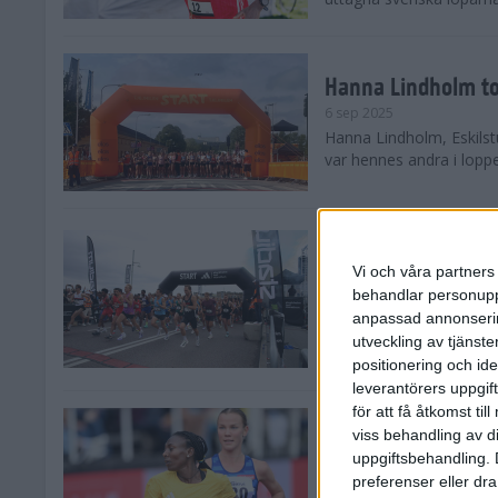
Hanna Lindholm to
6 sep 2025
Hanna Lindholm, Eskilstu
var hennes andra i lopp
Snabbaste segertid
Stockholm Halvma
Vi och våra partners 
30 aug 2025
behandlar personuppg
Ett slutsålt och rekord
anpassad annonserin
nästintill perfekt löparv
utveckling av tjänster
var 19,866 löpare anmäld
positionering och id
leverantörers uppgift
för att få åtkomst ti
Löparna viktiga n
viss behandling av d
26 aug 2025
uppgiftsbehandling. 
Den hundrade upplagan 
preferenser eller dra