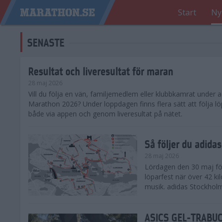
Start
Ny
SENASTE
Resultat och liveresultat för maran
28 maj 2026
​Vill du följa en vän, familjemedlem eller klubbkamrat under
Marathon 2026? Under loppdagen finns flera sätt att följa lö
både via appen och genom liveresultat på nätet.
Så följer du adid
28 maj 2026
Lördagen den 30 maj för
löparfest när över 42 ki
musik. adidas Stockholm
ASICS GEL-TRABUCO