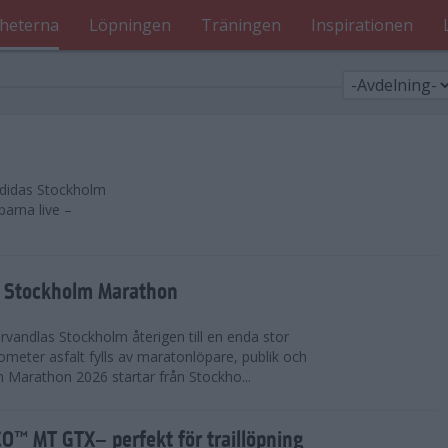
heterna
Löpningen
Träningen
Inspirationen
 adidas Stockholm
parna live –
as Stockholm Marathon
vandlas Stockholm återigen till en enda stor
lometer asfalt fylls av maratonlöpare, publik och
 Marathon 2026 startar från Stockho...
™ MT GTX– perfekt för traillöpning