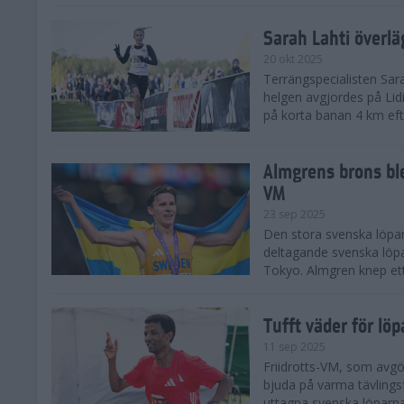
Sarah Lahti överl
20 okt 2025
Terrängspecialisten Sara
helgen avgjordes på Lid
på korta banan 4 km efter
Almgrens brons ble
VM
23 sep 2025
Den stora svenska löpar
deltagande svenska löpa
Tokyo. Almgren knep ett
Tufft väder för löp
11 sep 2025
Friidrotts-VM, som avg
bjuda på varma tävlings
uttagna svenska löparna 