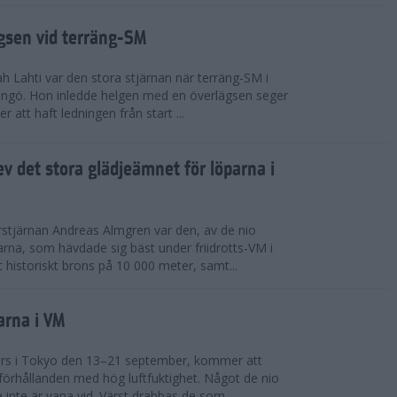
ägsen vid terräng-SM
h Lahti var den stora stjärnan när terräng-SM i
ingö. Hon inledde helgen med en överlägsen seger
 att haft ledningen från start ...
v det stora glädjeämnet för löparna i
stjärnan Andreas Almgren var den, av de nio
rna, som hävdade sig bäst under friidrotts-VM i
 historiskt brons på 10 000 meter, samt...
arna i VM
örs i Tokyo den 13–21 september, kommer att
förhållanden med hög luftfuktighet. Något de nio
inte är vana vid. Värst drabbas de som...