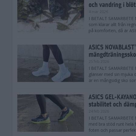
och vandring i blö
4 mar 2026
I BETALT SAMARBETE MED
som klarar allt från reg
på komforten, då är AS
ASICS NOVABLAST™
mängdträningssko
25 feb 2026
I BETALT SAMARBETE ME
glänser med sin mjuka
är en mångsidig sko som 
ASICS GEL-KAYANO™
stabilitet och däm
24 feb 2026
I BETALT SAMARBETE M
med bra stöd runt hela 
foten och passar perfekt