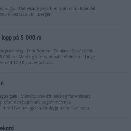
ns är god. Det visade Jonathon Grahn från Mölndal
 000 m vid U23-EM i Bergen.
a lopp på 5 000 m
höjdsträning i Font Romeu i Frankrike Sarah Lahti
 000 m i Meeting International d´Athletism i Liège
der med 17-18 grader och ob...
en
ue gala i Monaco blev ett bakslag för Andreas
opp efter den bejublade segern och nya
 m vid Bauhausgalan för drygt tre veckof seda...
rekord