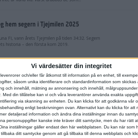
g hem segern i Tjejmilen 2025
na FI, vann årets Tjejmilen på tiden 34:32. Segern
ets historia – den första kom 2019.
en på 12 år i rekordstort adidas
Vi värdesätter din integritet
raton
levenrorer och/eller får åtkomst till information på en enhet, till exempe
ifter, såsom unika identifierare och standardinformation som skickas 
stort adidas Stockholm Halvmaraton avgjordes i
g och innehåll, mätning av annonsering och innehåll, målgruppsunde
äder. 18 grader, mulet och väldigt lite vind. Totalt
.
Med din tillåtelse kan vi och våra leverantörer använda exakta uppgif
a, varav 15,807 kom till sta...
entifiering via skanning av enheten. Du kan klicka för att godkänna vår
sbehandling enligt beskrivningen ovan. Alternativt kan du klicka för att
ll mer detaljerad information och ändra dina inställningar innan du samty
är Sverige vann Finnkampen
ina personuppgifter kanske inte kräver ditt samtycke, men du har rätt 
Dina inställningar gäller endast den här webbplatsen. Du kan när som h
av Finnkampen, världens äldsta och största
 tillbaka ditt samtycke genom att gå tillbaka till denna webbplats och k