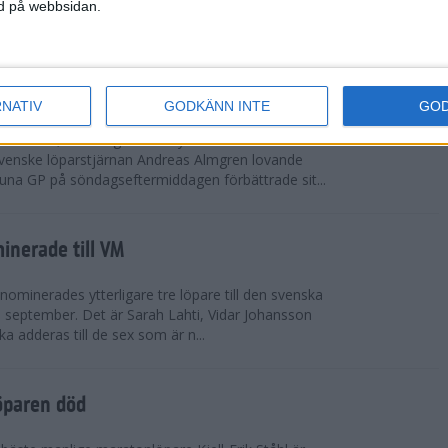
vgjordes inför fullsatta läktare på Stockholms
ned på webbsidan.
 seger i både dam- och herrkampen, delvi...
r Almgren testade VM-formen
RNATIV
GODKÄNN INTE
GO
drotts-VM, som avgörs i Tokyo den 13-21
venske löparstjärnan Andreas Almgren lovande
tuna GP på söndagseftermiddagen förbättrade sit...
inerade till VM
ominerades ytterligare tre löpare till den svenska
i september. Det är Sarah Lahti, Vidar Johansson
 adderas till de sex som är n...
öparen död