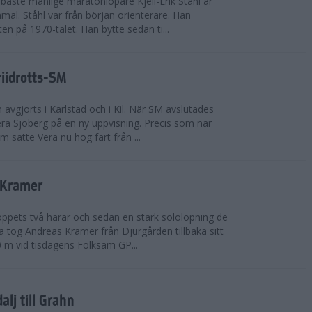
bäste manlige maratonlöpare Kjell-Erik Ståhl är
mal. Ståhl var från början orienterare. Han
ten på 1970-talet. Han bytte sedan ti...
riidrotts-SM
en avgjorts i Karlstad och i Kil. När SM avslutades
a Sjöberg på en ny uppvisning. Precis som när
m satte Vera nu hög fart från ...
 Kramer
 loppets två harar och sedan en stark sololöpning de
 tog Andreas Kramer från Djurgården tillbaka sitt
 m vid tisdagens Folksam GP...
alj till Grahn