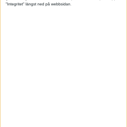
glädjeämnet för löparna i VM
"Integritet" längst ned på webbsidan.
23 sep 2025
Tufft väder för löparna i VM
11 sep 2025
Hanna Lindholm tog hem segern i
Tjejmilen 2025
6 sep 2025
Snabbaste segertiden på 12 år i
rekordstort adidas Stockholm
Halvmaraton
30 aug 2025