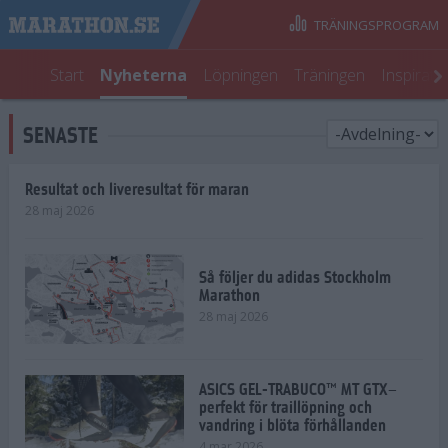
TRÄNINGSPROGRAM
Start
Nyheterna
Löpningen
Träningen
Inspirati
SENASTE
Resultat och liveresultat för maran
28 maj 2026
Så följer du adidas Stockholm
Marathon
28 maj 2026
ASICS GEL-TRABUCO™ MT GTX–
perfekt för traillöpning och
vandring i blöta förhållanden
4 mar 2026