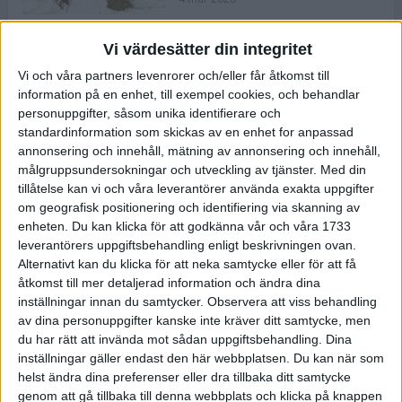
Vi värdesätter din integritet
ASICS NOVABLAST™ 5 – en mjuk
Vi och våra partners levenrorer och/eller får åtkomst till
och studsig mängdträningssko
information på en enhet, till exempel cookies, och behandlar
25 feb 2026
personuppgifter, såsom unika identifierare och
standardinformation som skickas av en enhet for anpassad
annonsering och innehåll, mätning av annonsering och innehåll,
ASICS GEL-KAYANO™ 32 – perfekt
målgruppsundersokningar och utveckling av tjänster.
Med din
för löparen som vill ha stabilitet
tillåtelse kan vi och våra leverantörer använda exakta uppgifter
och dämpning
om geografisk positionering och identifiering via skanning av
24 feb 2026
enheten. Du kan klicka för att godkänna vår och våra 1733
leverantörers uppgiftsbehandling enligt beskrivningen ovan.
Alternativt kan du klicka för att neka samtycke eller för att få
Sarah Lahti överlägsen vid
åtkomst till mer detaljerad information och ändra dina
terräng-SM
inställningar innan du samtycker.
Observera att viss behandling
20 okt 2025
av dina personuppgifter kanske inte kräver ditt samtycke, men
du har rätt att invända mot sådan uppgiftsbehandling. Dina
inställningar gäller endast den här webbplatsen. Du kan när som
helst ändra dina preferenser eller dra tillbaka ditt samtycke
Almgrens brons blev det stora
genom att gå tillbaka till denna webbplats och klicka på knappen