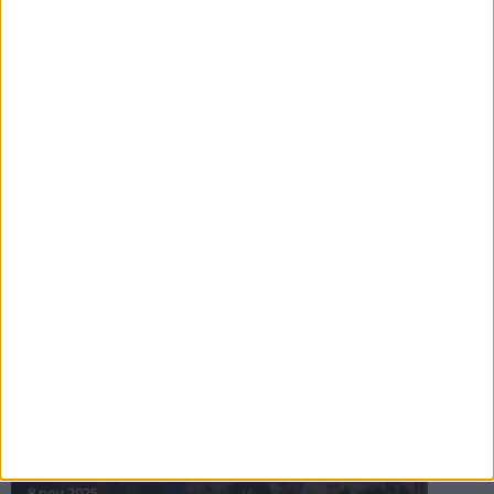
16 jul 2025
Bakslag för Almgren
11 jul 2025
Pihlströms tredje rekord
3 jul 2025
nästa ›
INTRESSANTA LOPP
Höstrusket • 8 november
8 nov 2025