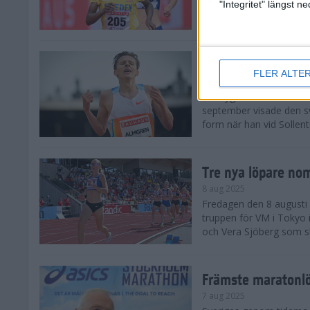
landskamp i friidrott, a
"Integritet" längst 
Stadion. Det blev svensk
Svenskt rekord nä
FLER ALTE
10 aug 2025
En dryg månad före frii
september visade den s
form när han vid Sollen
Tre nya löpare nom
8 aug 2025
Fredagen den 8 augusti n
truppen för VM i Tokyo 
och Vera Sjöberg som ska
Främste maratonl
7 aug 2025