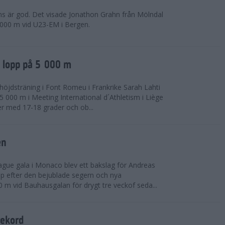
ns är god. Det visade Jonathon Grahn från Mölndal
 000 m vid U23-EM i Bergen.
a lopp på 5 000 m
höjdsträning i Font Romeu i Frankrike Sarah Lahti
 000 m i Meeting International d´Athletism i Liège
der med 17-18 grader och ob...
en
ue gala i Monaco blev ett bakslag för Andreas
opp efter den bejublade segern och nya
 m vid Bauhausgalan för drygt tre veckof seda...
rekord