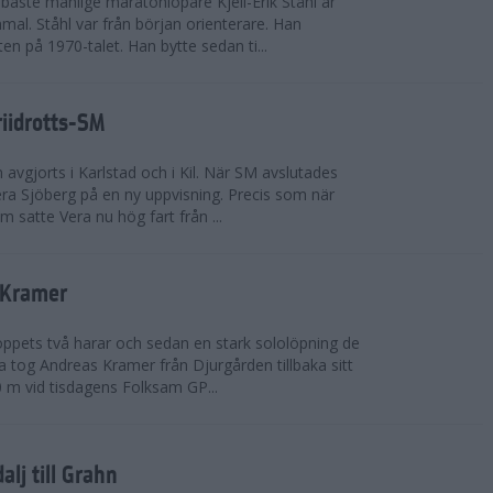
bäste manlige maratonlöpare Kjell-Erik Ståhl är
mal. Ståhl var från början orienterare. Han
ten på 1970-talet. Han bytte sedan ti...
riidrotts-SM
en avgjorts i Karlstad och i Kil. När SM avslutades
a Sjöberg på en ny uppvisning. Precis som när
m satte Vera nu hög fart från ...
 Kramer
 loppets två harar och sedan en stark sololöpning de
 tog Andreas Kramer från Djurgården tillbaka sitt
 m vid tisdagens Folksam GP...
alj till Grahn