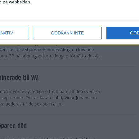
vgjordes inför fullsatta läktare på Stockholms
ned på webbsidan.
 seger i både dam- och herrkampen, delvi...
r Almgren testade VM-formen
RNATIV
GODKÄNN INTE
GO
drotts-VM, som avgörs i Tokyo den 13-21
venske löparstjärnan Andreas Almgren lovande
tuna GP på söndagseftermiddagen förbättrade sit...
inerade till VM
ominerades ytterligare tre löpare till den svenska
i september. Det är Sarah Lahti, Vidar Johansson
 adderas till de sex som är n...
öparen död