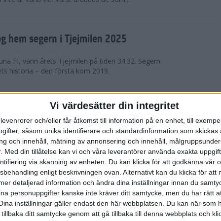
g hem segern i Tjejmilen 2025
na FI, vann årets Tjejmilen på tiden 34:32. Segern
ets historia – den första kom 2019.
en på 12 år i rekordstort adidas
Vi värdesätter din integritet
raton
levenrorer och/eller får åtkomst till information på en enhet, till exempe
ifter, såsom unika identifierare och standardinformation som skickas 
stort adidas Stockholm Halvmaraton avgjordes i
g och innehåll, mätning av annonsering och innehåll, målgruppsunde
äder. 18 grader, mulet och väldigt lite vind. Totalt
.
Med din tillåtelse kan vi och våra leverantörer använda exakta uppgif
a, varav 15,807 kom till sta...
entifiering via skanning av enheten. Du kan klicka för att godkänna vår
sbehandling enligt beskrivningen ovan. Alternativt kan du klicka för att
ll mer detaljerad information och ändra dina inställningar innan du samty
är Sverige vann Finnkampen
ina personuppgifter kanske inte kräver ditt samtycke, men du har rätt 
Dina inställningar gäller endast den här webbplatsen. Du kan när som h
av Finnkampen, världens äldsta och största
 tillbaka ditt samtycke genom att gå tillbaka till denna webbplats och k