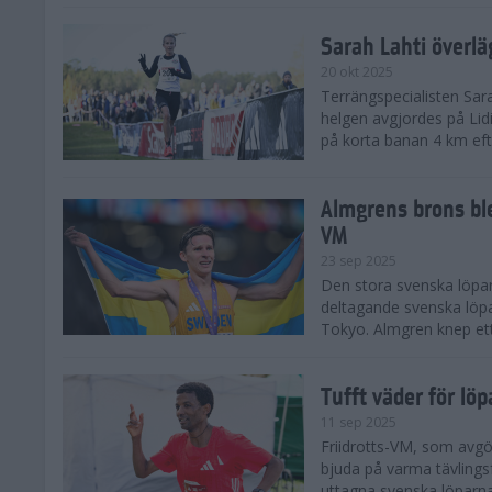
Sarah Lahti överl
20 okt 2025
Terrängspecialisten Sara
helgen avgjordes på Lid
på korta banan 4 km efter
Almgrens brons ble
VM
23 sep 2025
Den stora svenska löpar
deltagande svenska löpa
Tokyo. Almgren knep ett
Tufft väder för löp
11 sep 2025
Friidrotts-VM, som avg
bjuda på varma tävlings
uttagna svenska löparna 