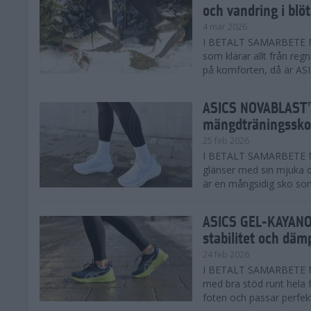
och vandring i blö
4 mar 2026
I BETALT SAMARBETE MED
som klarar allt från reg
på komforten, då är AS
ASICS NOVABLAST™
mängdträningssko
25 feb 2026
I BETALT SAMARBETE ME
glänser med sin mjuka
är en mångsidig sko som 
ASICS GEL-KAYANO™
stabilitet och däm
24 feb 2026
I BETALT SAMARBETE M
med bra stöd runt hela 
foten och passar perfekt