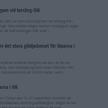
ägsen vid terräng-SM
h Lahti var den stora stjärnan när terräng-SM i
ingö. Hon inledde helgen med en överlägsen seger
 att haft ledningen från start ...
v det stora glädjeämnet för löparna i
stjärnan Andreas Almgren var den, av de nio
rna, som hävdade sig bäst under friidrotts-VM i
 historiskt brons på 10 000 meter, samt...
arna i VM
örs i Tokyo den 13–21 september, kommer att
förhållanden med hög luftfuktighet. Något de nio
inte är vana vid. Värst drabbas de som...