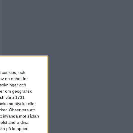
l cookies, och
av en enhet for
rsokningar och
ter om geografisk
 och våra 1731
 neka samtycke eller
cker.
Observera att
att invända mot sådan
elst ändra dina
licka på knappen