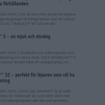
ta förhållanden
 ASICS | Om du letar efter ett par terrängskor
niga skogsstigar till steniga backar utan att tumma
ICS GEL-TRABUCO™ MT GTX ett rikti...
 5 – en mjuk och studsig
D ASICS | En bekväm och stabil löparsko som
 dämpning och sköna studs. ASICS NOVABLAST™ 5
passar utmärkt både till vardagsträning och ...
 32 – perfekt för löparen som vill ha
pning
ED ASICS | ASICS GEL-KAYANO™ 32 är stabil
foten. En ”ombonad” sko som sitter skönt runt
 för nybörjarlöparen eller den som prioritera...