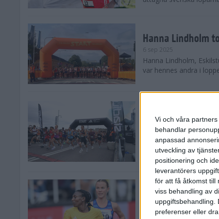
Hanna Lindholm to
6 sep 2025
Hanna Lindholm, Eskilstu
var hennes andra i lopp
Snabbaste segertid
Stockholm Halvma
Vi och våra partners 
30 aug 2025
behandlar personuppg
Ett slutsålt och rekord
anpassad annonserin
nästintill perfekt löparv
utveckling av tjänster
var 19,866 löpare anmäld
positionering och id
leverantörers uppgift
för att få åtkomst ti
Löparna viktiga n
viss behandling av d
26 aug 2025
uppgiftsbehandling. 
Den hundrade upplagan 
preferenser eller dra