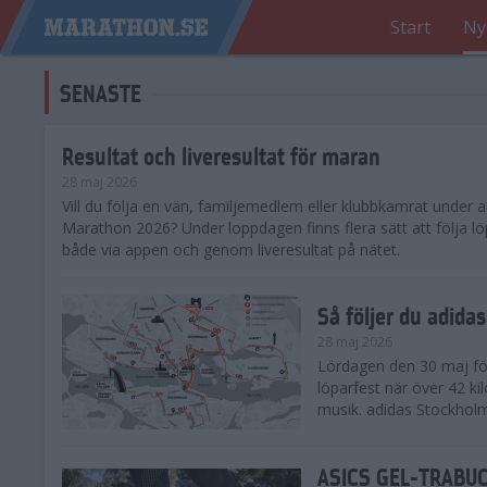
Start
Ny
SENASTE
Resultat och liveresultat för maran
28 maj 2026
​Vill du följa en vän, familjemedlem eller klubbkamrat under
Marathon 2026? Under loppdagen finns flera sätt att följa lö
både via appen och genom liveresultat på nätet.
Så följer du adid
28 maj 2026
Lördagen den 30 maj för
löparfest när över 42 ki
musik. adidas Stockholm
ASICS GEL-TRABUCO