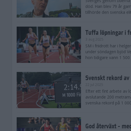
Sveriges genom tiderna 
död. Han blev 79 år gam
tillhörde den svenska eli
Tuffa löpningar i f
3 aug 2025
SM i friidrott har i helg
under söndagen bjöd Ver
hon tidigare vann 1 500 
Svenskt rekord av
22 jul 2025
Efter ett fint arbete av
avslutande 200 metrarna
svenska rekord på 1 000
God återväxt - med