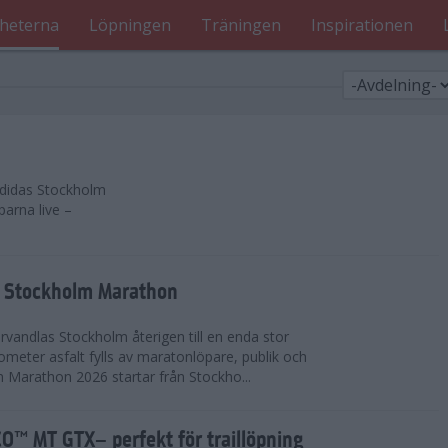
heterna
Löpningen
Träningen
Inspirationen
 adidas Stockholm
parna live –
as Stockholm Marathon
vandlas Stockholm återigen till en enda stor
lometer asfalt fylls av maratonlöpare, publik och
 Marathon 2026 startar från Stockho...
™ MT GTX– perfekt för traillöpning