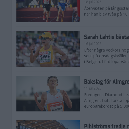
18 jul 2025
Återväxten på långdista
när han blev tvåa på 10
Sarah Lahtis bäst
16 jul 2025
Efter några veckors hög
sent på onsdagskvällen 5
i Belgien. I fint löparvä
Bakslag för Almgr
11 jul 2025
Fredagens Diamond Leag
Almgren, I sitt första l
europarekordet på 5 000
Pihlströms tredje 