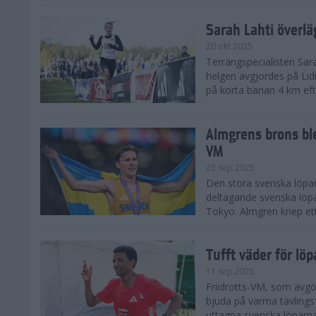
Sarah Lahti överl
20 okt 2025
Terrängspecialisten Sara
helgen avgjordes på Lid
på korta banan 4 km efter
Almgrens brons ble
VM
23 sep 2025
Den stora svenska löpar
deltagande svenska löpa
Tokyo. Almgren knep ett
Tufft väder för löp
11 sep 2025
Friidrotts-VM, som avg
bjuda på varma tävlings
uttagna svenska löparna 