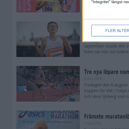
landskamp i friidrott, a
"Integritet" längst 
Stadion. Det blev svensk
Svenskt rekord nä
FLER ALTE
10 aug 2025
En dryg månad före frii
september visade den s
form när han vid Sollen
Tre nya löpare nom
8 aug 2025
Fredagen den 8 augusti n
truppen för VM i Tokyo 
och Vera Sjöberg som ska
Främste maratonl
7 aug 2025