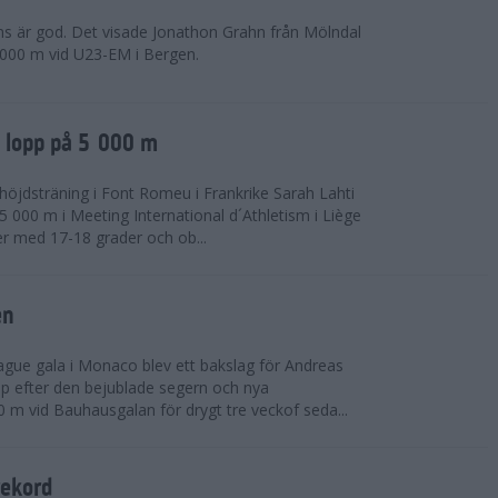
ns är god. Det visade Jonathon Grahn från Mölndal
 000 m vid U23-EM i Bergen.
a lopp på 5 000 m
höjdsträning i Font Romeu i Frankrike Sarah Lahti
 000 m i Meeting International d´Athletism i Liège
der med 17-18 grader och ob...
en
ue gala i Monaco blev ett bakslag för Andreas
opp efter den bejublade segern och nya
 m vid Bauhausgalan för drygt tre veckof seda...
rekord