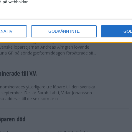
vgjordes inför fullsatta läktare på Stockholms
ned på webbsidan.
 seger i både dam- och herrkampen, delvi...
r Almgren testade VM-formen
RNATIV
GODKÄNN INTE
GO
drotts-VM, som avgörs i Tokyo den 13-21
venske löparstjärnan Andreas Almgren lovande
tuna GP på söndagseftermiddagen förbättrade sit...
inerade till VM
ominerades ytterligare tre löpare till den svenska
i september. Det är Sarah Lahti, Vidar Johansson
 adderas till de sex som är n...
öparen död