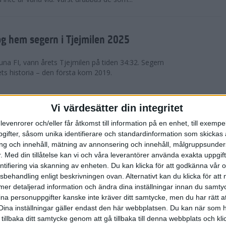
g hem segern i Tjejmilen 2025
na FI, vann årets Tjejmilen på tiden 34:32. Segern
ets historia – den första kom 2019.
en på 12 år i rekordstort adidas
Vi värdesätter din integritet
raton
levenrorer och/eller får åtkomst till information på en enhet, till exempe
ifter, såsom unika identifierare och standardinformation som skickas 
stort adidas Stockholm Halvmaraton avgjordes i
g och innehåll, mätning av annonsering och innehåll, målgruppsunde
äder. 18 grader, mulet och väldigt lite vind. Totalt
.
Med din tillåtelse kan vi och våra leverantörer använda exakta uppgif
a, varav 15,807 kom till sta...
entifiering via skanning av enheten. Du kan klicka för att godkänna vår
sbehandling enligt beskrivningen ovan. Alternativt kan du klicka för att
ll mer detaljerad information och ändra dina inställningar innan du samty
är Sverige vann Finnkampen
ina personuppgifter kanske inte kräver ditt samtycke, men du har rätt 
Dina inställningar gäller endast den här webbplatsen. Du kan när som h
av Finnkampen, världens äldsta och största
 tillbaka ditt samtycke genom att gå tillbaka till denna webbplats och k