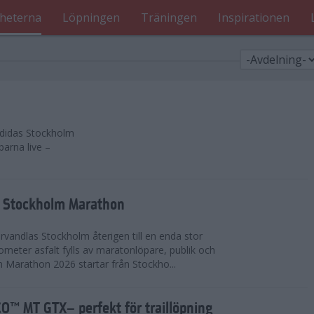
heterna
Löpningen
Träningen
Inspirationen
 adidas Stockholm
parna live –
as Stockholm Marathon
vandlas Stockholm återigen till en enda stor
lometer asfalt fylls av maratonlöpare, publik och
 Marathon 2026 startar från Stockho...
™ MT GTX– perfekt för traillöpning