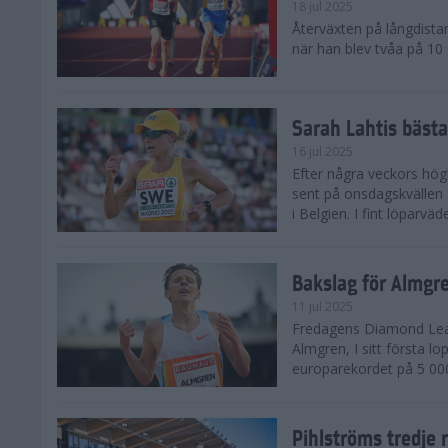
18 jul 2025
Återväxten på långdista
när han blev tvåa på 10
Sarah Lahtis bäst
16 jul 2025
Efter några veckors hög
sent på onsdagskvällen 5
i Belgien. I fint löparvä
Bakslag för Almgr
11 jul 2025
Fredagens Diamond Leag
Almgren, I sitt första l
europarekordet på 5 000
Pihlströms tredje 