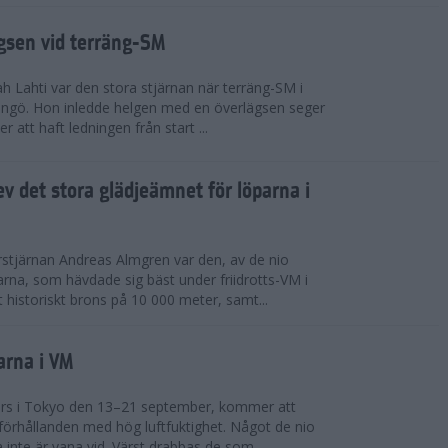
ägsen vid terräng-SM
h Lahti var den stora stjärnan när terräng-SM i
ingö. Hon inledde helgen med en överlägsen seger
 att haft ledningen från start ...
v det stora glädjeämnet för löparna i
stjärnan Andreas Almgren var den, av de nio
rna, som hävdade sig bäst under friidrotts-VM i
 historiskt brons på 10 000 meter, samt...
arna i VM
örs i Tokyo den 13–21 september, kommer att
förhållanden med hög luftfuktighet. Något de nio
inte är vana vid. Värst drabbas de som...