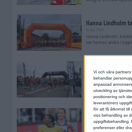
Hanna Lindholm to
6 sep 2025
Hanna Lindholm, Eskilstu
var hennes andra i lopp
Snabbaste segertid
Stockholm Halvma
Vi och våra partners 
30 aug 2025
behandlar personuppg
Ett slutsålt och rekord
anpassad annonserin
nästintill perfekt löparv
utveckling av tjänster
var 19,866 löpare anmäld
positionering och id
leverantörers uppgift
för att få åtkomst ti
Löparna viktiga n
viss behandling av d
26 aug 2025
uppgiftsbehandling. 
Den hundrade upplagan 
preferenser eller dra