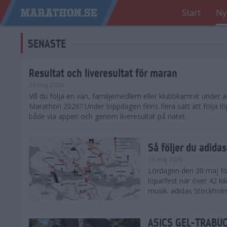
Start
Ny
SENASTE
Resultat och liveresultat för maran
28 maj 2026
​Vill du följa en vän, familjemedlem eller klubbkamrat under
Marathon 2026? Under loppdagen finns flera sätt att följa lö
både via appen och genom liveresultat på nätet.
Så följer du adid
28 maj 2026
Lördagen den 30 maj för
löparfest när över 42 ki
musik. adidas Stockholm
ASICS GEL-TRABUCO