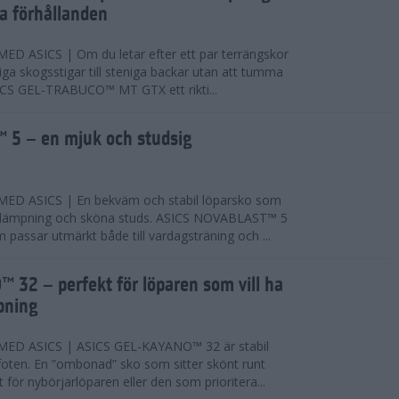
ta förhållanden
 ASICS | Om du letar efter ett par terrängskor
niga skogsstigar till steniga backar utan att tumma
ICS GEL-TRABUCO™ MT GTX ett rikti...
 5 – en mjuk och studsig
D ASICS | En bekväm och stabil löparsko som
 dämpning och sköna studs. ASICS NOVABLAST™ 5
passar utmärkt både till vardagsträning och ...
 32 – perfekt för löparen som vill ha
pning
ED ASICS | ASICS GEL-KAYANO™ 32 är stabil
foten. En ”ombonad” sko som sitter skönt runt
 för nybörjarlöparen eller den som prioritera...