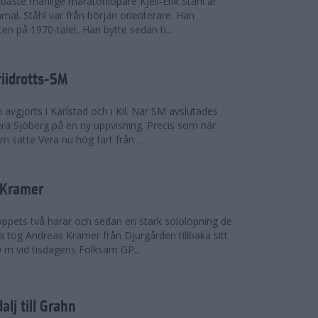
bäste manlige maratonlöpare Kjell-Erik Ståhl är
mal. Ståhl var från början orienterare. Han
ten på 1970-talet. Han bytte sedan ti...
riidrotts-SM
en avgjorts i Karlstad och i Kil. När SM avslutades
a Sjöberg på en ny uppvisning. Precis som när
m satte Vera nu hög fart från ...
 Kramer
 loppets två harar och sedan en stark sololöpning de
 tog Andreas Kramer från Djurgården tillbaka sitt
 m vid tisdagens Folksam GP...
alj till Grahn