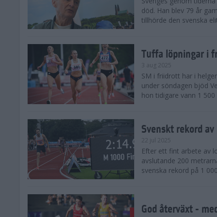
Sveriges genom tiderna 
död. Han blev 79 år gam
tillhörde den svenska eli
Tuffa löpningar i f
3 aug 2025
SM i friidrott har i helg
under söndagen bjöd Ver
hon tidigare vann 1 500 
Svenskt rekord av
22 jul 2025
Efter ett fint arbete av
avslutande 200 metrarna
svenska rekord på 1 000
God återväxt - med