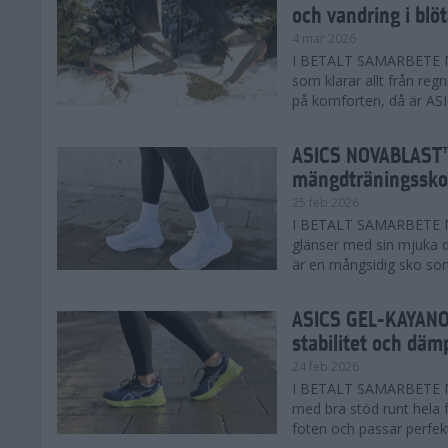
och vandring i blö
4 mar 2026
I BETALT SAMARBETE MED
som klarar allt från reg
på komforten, då är AS
ASICS NOVABLAST™
mängdträningssko
25 feb 2026
I BETALT SAMARBETE ME
glänser med sin mjuka
är en mångsidig sko som 
ASICS GEL-KAYANO™
stabilitet och däm
24 feb 2026
I BETALT SAMARBETE M
med bra stöd runt hela 
foten och passar perfekt