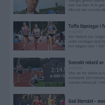
Sveriges genom tiderna 
död. Han blev 79 år gam
tillhörde den svenska eli
Tuffa löpningar i f
3 aug 2025
SM i friidrott har i helg
under söndagen bjöd Ver
hon tidigare vann 1 500 
Svenskt rekord av
22 jul 2025
Efter ett fint arbete av
avslutande 200 metrarna
svenska rekord på 1 000
God återväxt - med