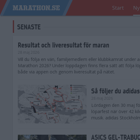
Start
Ny
SENASTE
Resultat och liveresultat för maran
28 maj 2026
​Vill du följa en vän, familjemedlem eller klubbkamrat under
Marathon 2026? Under loppdagen finns flera sätt att följa lö
både via appen och genom liveresultat på nätet.
Så följer du adid
28 maj 2026
Lördagen den 30 maj för
löparfest när över 42 ki
musik. adidas Stockholm
ASICS GEL-TRABUCO