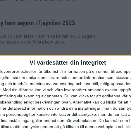
g hem segern i Tjejmilen 2025
na FI, vann årets Tjejmilen på tiden 34:32. Segern
ets historia – den första kom 2019.
en på 12 år i rekordstort adidas
Vi värdesätter din integritet
raton
levenrorer och/eller får åtkomst till information på en enhet, till exempe
ifter, såsom unika identifierare och standardinformation som skickas 
stort adidas Stockholm Halvmaraton avgjordes i
g och innehåll, mätning av annonsering och innehåll, målgruppsunde
äder. 18 grader, mulet och väldigt lite vind. Totalt
.
Med din tillåtelse kan vi och våra leverantörer använda exakta uppgif
a, varav 15,807 kom till sta...
entifiering via skanning av enheten. Du kan klicka för att godkänna vår
sbehandling enligt beskrivningen ovan. Alternativt kan du klicka för att
ll mer detaljerad information och ändra dina inställningar innan du samty
är Sverige vann Finnkampen
ina personuppgifter kanske inte kräver ditt samtycke, men du har rätt 
Dina inställningar gäller endast den här webbplatsen. Du kan när som h
av Finnkampen, världens äldsta och största
 tillbaka ditt samtycke genom att gå tillbaka till denna webbplats och k