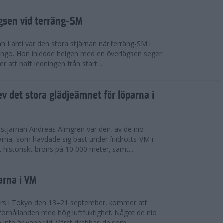
ägsen vid terräng-SM
h Lahti var den stora stjärnan när terräng-SM i
ingö. Hon inledde helgen med en överlägsen seger
 att haft ledningen från start ...
v det stora glädjeämnet för löparna i
stjärnan Andreas Almgren var den, av de nio
rna, som hävdade sig bäst under friidrotts-VM i
 historiskt brons på 10 000 meter, samt...
arna i VM
örs i Tokyo den 13–21 september, kommer att
förhållanden med hög luftfuktighet. Något de nio
inte är vana vid. Värst drabbas de som...