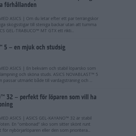
ta förhållanden
 ASICS | Om du letar efter ett par terrängskor
niga skogsstigar till steniga backar utan att tumma
ICS GEL-TRABUCO™ MT GTX ett rikti...
 5 – en mjuk och studsig
D ASICS | En bekväm och stabil löparsko som
 dämpning och sköna studs. ASICS NOVABLAST™ 5
passar utmärkt både till vardagsträning och ...
 32 – perfekt för löparen som vill ha
pning
ED ASICS | ASICS GEL-KAYANO™ 32 är stabil
foten. En ”ombonad” sko som sitter skönt runt
 för nybörjarlöparen eller den som prioritera...