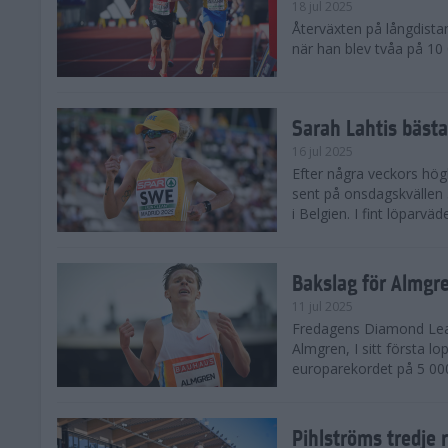
18 jul 2025
Återväxten på långdista
när han blev tvåa på 10
Sarah Lahtis bäst
16 jul 2025
Efter några veckors hög
sent på onsdagskvällen 5
i Belgien. I fint löparvä
Bakslag för Almgr
11 jul 2025
Fredagens Diamond Leag
Almgren, I sitt första l
europarekordet på 5 000
Pihlströms tredje 