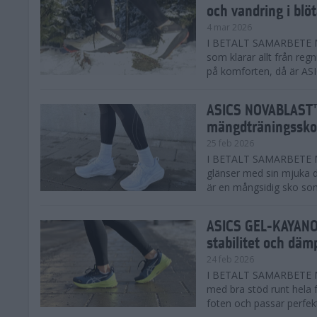
och vandring i blö
4 mar 2026
I BETALT SAMARBETE MED
som klarar allt från reg
på komforten, då är AS
ASICS NOVABLAST™
mängdträningssko
25 feb 2026
I BETALT SAMARBETE ME
glänser med sin mjuka
är en mångsidig sko som 
ASICS GEL-KAYANO™
stabilitet och däm
24 feb 2026
I BETALT SAMARBETE M
med bra stöd runt hela 
foten och passar perfekt