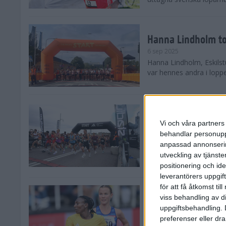
Hanna Lindholm to
6 sep 2025
Hanna Lindholm, Eskilstu
var hennes andra i lopp
Snabbaste segertid
Stockholm Halvma
Vi och våra partners 
30 aug 2025
behandlar personuppg
Ett slutsålt och rekord
anpassad annonserin
nästintill perfekt löparv
utveckling av tjänster
var 19,866 löpare anmäld
positionering och id
leverantörers uppgift
för att få åtkomst ti
Löparna viktiga n
viss behandling av d
26 aug 2025
uppgiftsbehandling. 
Den hundrade upplagan 
preferenser eller dra