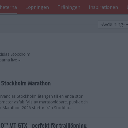
heterna
Löpningen
Träningen
Inspirationen
 adidas Stockholm
parna live –
as Stockholm Marathon
vandlas Stockholm återigen till en enda stor
lometer asfalt fylls av maratonlöpare, publik och
 Marathon 2026 startar från Stockho...
™ MT GTX– perfekt för traillöpning