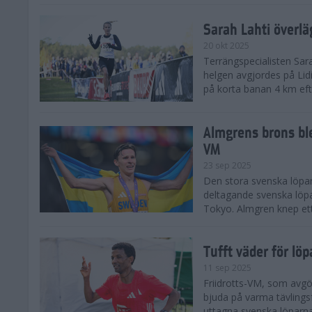
Sarah Lahti överl
20 okt 2025
Terrängspecialisten Sara
helgen avgjordes på Lid
på korta banan 4 km efter
Almgrens brons ble
VM
23 sep 2025
Den stora svenska löpar
deltagande svenska löpa
Tokyo. Almgren knep ett
Tufft väder för löp
11 sep 2025
Friidrotts-VM, som avg
bjuda på varma tävlings
uttagna svenska löparna 