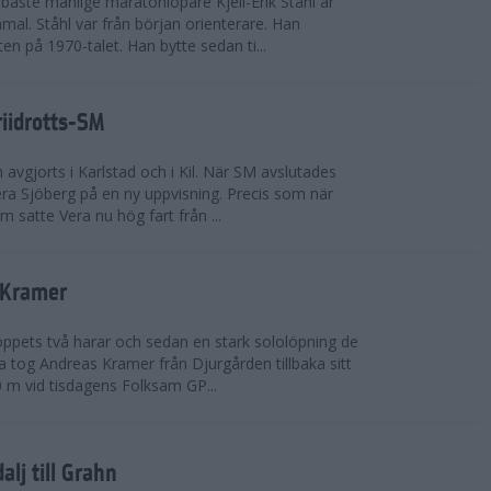
bäste manlige maratonlöpare Kjell-Erik Ståhl är
mal. Ståhl var från början orienterare. Han
ten på 1970-talet. Han bytte sedan ti...
riidrotts-SM
en avgjorts i Karlstad och i Kil. När SM avslutades
a Sjöberg på en ny uppvisning. Precis som när
m satte Vera nu hög fart från ...
 Kramer
 loppets två harar och sedan en stark sololöpning de
 tog Andreas Kramer från Djurgården tillbaka sitt
 m vid tisdagens Folksam GP...
alj till Grahn