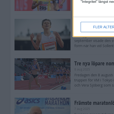
landskamp i friidrott, a
"Integritet" längst 
Stadion. Det blev svensk
Svenskt rekord nä
FLER ALTE
10 aug 2025
En dryg månad före frii
september visade den s
form när han vid Sollen
Tre nya löpare nom
8 aug 2025
Fredagen den 8 augusti n
truppen för VM i Tokyo 
och Vera Sjöberg som ska
Främste maratonl
7 aug 2025