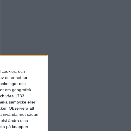
l cookies, och
av en enhet for
rsokningar och
ter om geografisk
 och våra 1733
 neka samtycke eller
cker.
Observera att
att invända mot sådan
elst ändra dina
licka på knappen