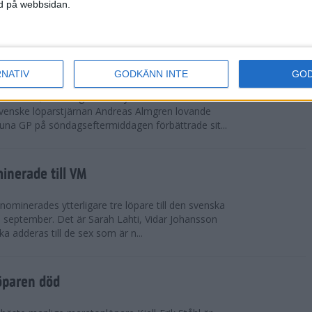
vgjordes inför fullsatta läktare på Stockholms
ned på webbsidan.
 seger i både dam- och herrkampen, delvi...
r Almgren testade VM-formen
RNATIV
GODKÄNN INTE
GO
drotts-VM, som avgörs i Tokyo den 13-21
venske löparstjärnan Andreas Almgren lovande
tuna GP på söndagseftermiddagen förbättrade sit...
inerade till VM
ominerades ytterligare tre löpare till den svenska
i september. Det är Sarah Lahti, Vidar Johansson
 adderas till de sex som är n...
öparen död