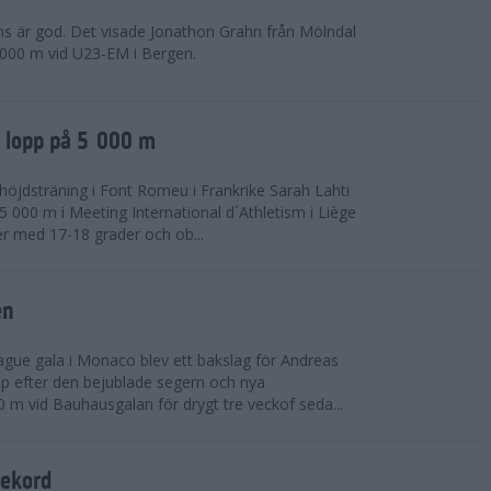
ns är god. Det visade Jonathon Grahn från Mölndal
 000 m vid U23-EM i Bergen.
a lopp på 5 000 m
höjdsträning i Font Romeu i Frankrike Sarah Lahti
 000 m i Meeting International d´Athletism i Liège
der med 17-18 grader och ob...
en
ue gala i Monaco blev ett bakslag för Andreas
opp efter den bejublade segern och nya
 m vid Bauhausgalan för drygt tre veckof seda...
rekord