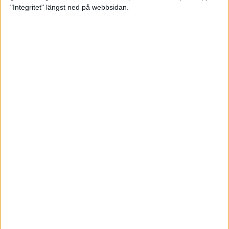
glädjeämnet för löparna i VM
"Integritet" längst ned på webbsidan.
23 sep 2025
Tufft väder för löparna i VM
11 sep 2025
Hanna Lindholm tog hem segern i
Tjejmilen 2025
6 sep 2025
Snabbaste segertiden på 12 år i
rekordstort adidas Stockholm
Halvmaraton
30 aug 2025