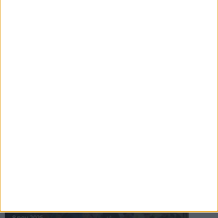
16 jul 2025
Bakslag för Almgren
11 jul 2025
Pihlströms tredje rekord
3 jul 2025
nästa ›
INTRESSANTA LOPP
Höstrusket • 8 november
8 nov 2025