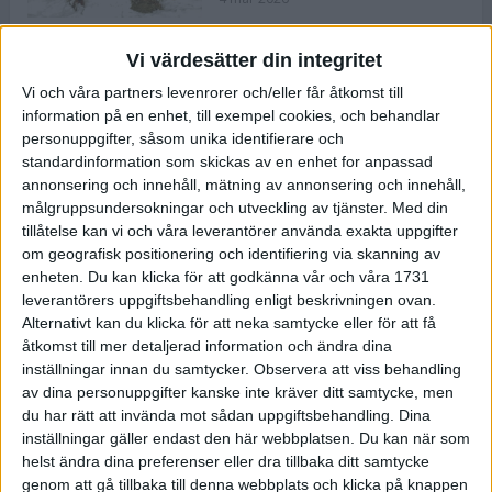
Vi värdesätter din integritet
ASICS NOVABLAST™ 5 – en mjuk
Vi och våra partners levenrorer och/eller får åtkomst till
och studsig mängdträningssko
information på en enhet, till exempel cookies, och behandlar
25 feb 2026
personuppgifter, såsom unika identifierare och
standardinformation som skickas av en enhet for anpassad
annonsering och innehåll, mätning av annonsering och innehåll,
ASICS GEL-KAYANO™ 32 – perfekt
målgruppsundersokningar och utveckling av tjänster.
Med din
för löparen som vill ha stabilitet
tillåtelse kan vi och våra leverantörer använda exakta uppgifter
och dämpning
om geografisk positionering och identifiering via skanning av
24 feb 2026
enheten. Du kan klicka för att godkänna vår och våra 1731
leverantörers uppgiftsbehandling enligt beskrivningen ovan.
Alternativt kan du klicka för att neka samtycke eller för att få
Sarah Lahti överlägsen vid
åtkomst till mer detaljerad information och ändra dina
terräng-SM
inställningar innan du samtycker.
Observera att viss behandling
20 okt 2025
av dina personuppgifter kanske inte kräver ditt samtycke, men
du har rätt att invända mot sådan uppgiftsbehandling. Dina
inställningar gäller endast den här webbplatsen. Du kan när som
helst ändra dina preferenser eller dra tillbaka ditt samtycke
Almgrens brons blev det stora
genom att gå tillbaka till denna webbplats och klicka på knappen