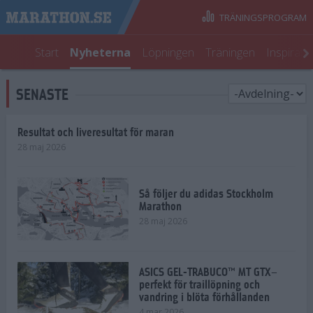
TRÄNINGSPROGRAM
Start
Nyheterna
Löpningen
Träningen
Inspirati
SENASTE
Resultat och liveresultat för maran
28 maj 2026
Så följer du adidas Stockholm
Marathon
28 maj 2026
ASICS GEL-TRABUCO™ MT GTX–
perfekt för traillöpning och
vandring i blöta förhållanden
4 mar 2026