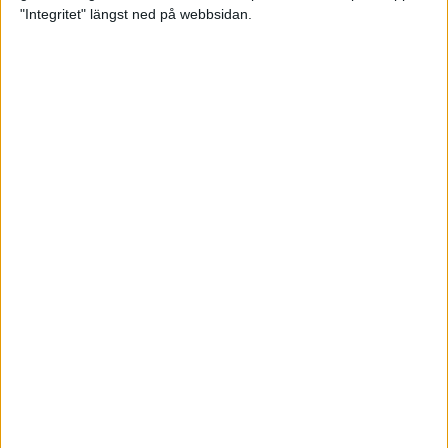
glädjeämnet för löparna i VM
"Integritet" längst ned på webbsidan.
23 sep 2025
Tufft väder för löparna i VM
11 sep 2025
Hanna Lindholm tog hem segern i
Tjejmilen 2025
6 sep 2025
Snabbaste segertiden på 12 år i
rekordstort adidas Stockholm
Halvmaraton
30 aug 2025