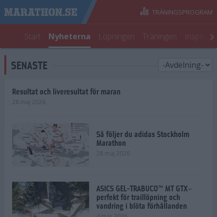
TRÄNINGSPROGRAM
Start
Nyheterna
Löpningen
Träningen
Inspirati
SENASTE
Resultat och liveresultat för maran
28 maj 2026
Så följer du adidas Stockholm
Marathon
28 maj 2026
ASICS GEL-TRABUCO™ MT GTX–
perfekt för traillöpning och
vandring i blöta förhållanden
4 mar 2026