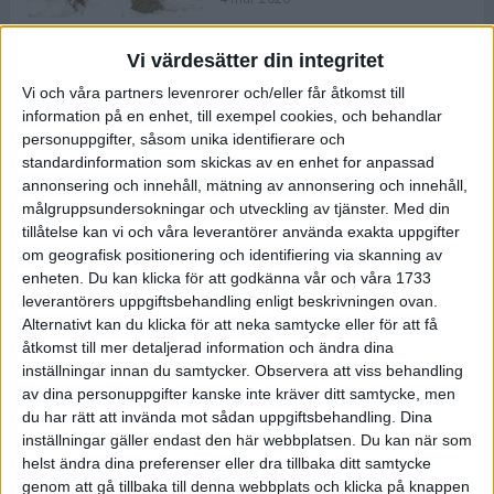
Vi värdesätter din integritet
ASICS NOVABLAST™ 5 – en mjuk
Vi och våra partners levenrorer och/eller får åtkomst till
och studsig mängdträningssko
information på en enhet, till exempel cookies, och behandlar
25 feb 2026
personuppgifter, såsom unika identifierare och
standardinformation som skickas av en enhet for anpassad
annonsering och innehåll, mätning av annonsering och innehåll,
ASICS GEL-KAYANO™ 32 – perfekt
målgruppsundersokningar och utveckling av tjänster.
Med din
för löparen som vill ha stabilitet
tillåtelse kan vi och våra leverantörer använda exakta uppgifter
och dämpning
om geografisk positionering och identifiering via skanning av
24 feb 2026
enheten. Du kan klicka för att godkänna vår och våra 1733
leverantörers uppgiftsbehandling enligt beskrivningen ovan.
Alternativt kan du klicka för att neka samtycke eller för att få
Sarah Lahti överlägsen vid
åtkomst till mer detaljerad information och ändra dina
terräng-SM
inställningar innan du samtycker.
Observera att viss behandling
20 okt 2025
av dina personuppgifter kanske inte kräver ditt samtycke, men
du har rätt att invända mot sådan uppgiftsbehandling. Dina
inställningar gäller endast den här webbplatsen. Du kan när som
helst ändra dina preferenser eller dra tillbaka ditt samtycke
Almgrens brons blev det stora
genom att gå tillbaka till denna webbplats och klicka på knappen