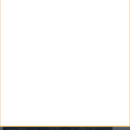
16 jul 2025
Bakslag för Almgren
11 jul 2025
Pihlströms tredje rekord
3 jul 2025
nästa ›
INTRESSANTA LOPP
Höstrusket • 8 november
8 nov 2025