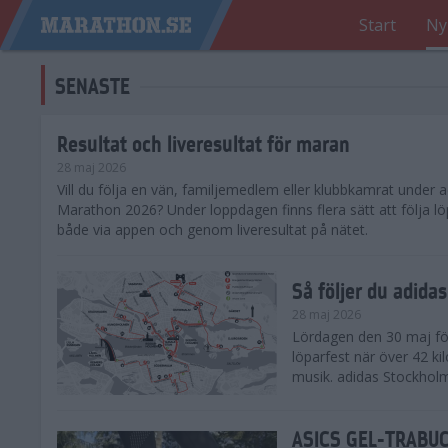
Start
Ny
SENASTE
Resultat och liveresultat för maran
28 maj 2026
​Vill du följa en vän, familjemedlem eller klubbkamrat under
Marathon 2026? Under loppdagen finns flera sätt att följa lö
både via appen och genom liveresultat på nätet.
Så följer du adid
28 maj 2026
Lördagen den 30 maj för
löparfest när över 42 ki
musik. adidas Stockholm
ASICS GEL-TRABUCO