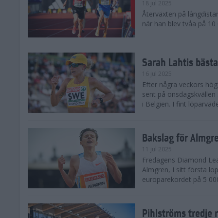
18 jul 2025
Återväxten på långdista
när han blev tvåa på 10
Sarah Lahtis bäst
16 jul 2025
Efter några veckors hög
sent på onsdagskvällen 5
i Belgien. I fint löparvä
Bakslag för Almgr
11 jul 2025
Fredagens Diamond Leag
Almgren, I sitt första l
europarekordet på 5 000
Pihlströms tredje 