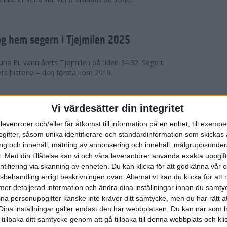
g hem segern i Tjejmilen 2025
na FI, vann årets Tjejmilen på tiden 34:32. Segern
ets historia – den första kom 2019.
en på 12 år i rekordstort adidas
Vi värdesätter din integritet
raton
levenrorer och/eller får åtkomst till information på en enhet, till exempe
ifter, såsom unika identifierare och standardinformation som skickas 
stort adidas Stockholm Halvmaraton avgjordes i
g och innehåll, mätning av annonsering och innehåll, målgruppsunde
äder. 18 grader, mulet och väldigt lite vind. Totalt
.
Med din tillåtelse kan vi och våra leverantörer använda exakta uppgif
a, varav 15,807 kom till sta...
entifiering via skanning av enheten. Du kan klicka för att godkänna vår
sbehandling enligt beskrivningen ovan. Alternativt kan du klicka för att
ll mer detaljerad information och ändra dina inställningar innan du samty
är Sverige vann Finnkampen
ina personuppgifter kanske inte kräver ditt samtycke, men du har rätt 
Dina inställningar gäller endast den här webbplatsen. Du kan när som h
av Finnkampen, världens äldsta och största
 tillbaka ditt samtycke genom att gå tillbaka till denna webbplats och k