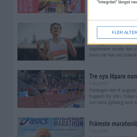
landskamp i friidrott, a
"Integritet" längst 
Stadion. Det blev svensk
Svenskt rekord nä
FLER ALTE
10 aug 2025
En dryg månad före frii
september visade den s
form när han vid Sollen
Tre nya löpare nom
8 aug 2025
Fredagen den 8 augusti n
truppen för VM i Tokyo 
och Vera Sjöberg som ska
Främste maratonl
7 aug 2025