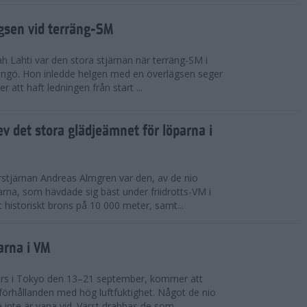
ägsen vid terräng-SM
h Lahti var den stora stjärnan när terräng-SM i
ingö. Hon inledde helgen med en överlägsen seger
 att haft ledningen från start ...
v det stora glädjeämnet för löparna i
stjärnan Andreas Almgren var den, av de nio
rna, som hävdade sig bäst under friidrotts-VM i
 historiskt brons på 10 000 meter, samt...
arna i VM
örs i Tokyo den 13–21 september, kommer att
förhållanden med hög luftfuktighet. Något de nio
inte är vana vid. Värst drabbas de som...