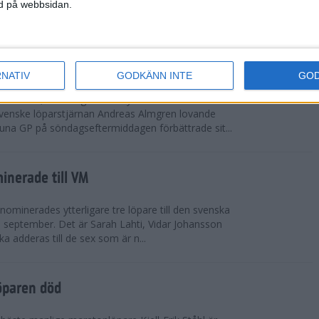
vgjordes inför fullsatta läktare på Stockholms
ned på webbsidan.
 seger i både dam- och herrkampen, delvi...
r Almgren testade VM-formen
RNATIV
GODKÄNN INTE
GO
drotts-VM, som avgörs i Tokyo den 13-21
venske löparstjärnan Andreas Almgren lovande
tuna GP på söndagseftermiddagen förbättrade sit...
inerade till VM
ominerades ytterligare tre löpare till den svenska
i september. Det är Sarah Lahti, Vidar Johansson
 adderas till de sex som är n...
öparen död