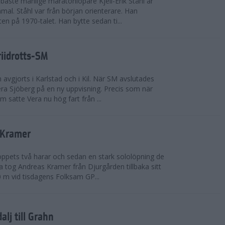
bäste manlige maratonlöpare Kjell-Erik Ståhl är
mal. Ståhl var från början orienterare. Han
ten på 1970-talet. Han bytte sedan ti...
riidrotts-SM
en avgjorts i Karlstad och i Kil. När SM avslutades
a Sjöberg på en ny uppvisning. Precis som när
m satte Vera nu hög fart från ...
 Kramer
 loppets två harar och sedan en stark sololöpning de
 tog Andreas Kramer från Djurgården tillbaka sitt
 m vid tisdagens Folksam GP...
alj till Grahn