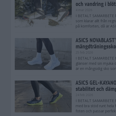
och vandring i blö
4 mar 2026
I BETALT SAMARBETE MED
som klarar allt från reg
på komforten, då är AS
ASICS NOVABLAST™
mängdträningssko
25 feb 2026
I BETALT SAMARBETE ME
glänser med sin mjuka
är en mångsidig sko som 
ASICS GEL-KAYANO™
stabilitet och däm
24 feb 2026
I BETALT SAMARBETE M
med bra stöd runt hela 
foten och passar perfekt