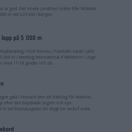
ns är god. Det visade Jonathon Grahn från Mölndal
 000 m vid U23-EM i Bergen.
a lopp på 5 000 m
höjdsträning i Font Romeu i Frankrike Sarah Lahti
 000 m i Meeting International d´Athletism i Liège
der med 17-18 grader och ob...
en
ue gala i Monaco blev ett bakslag för Andreas
opp efter den bejublade segern och nya
 m vid Bauhausgalan för drygt tre veckof seda...
rekord