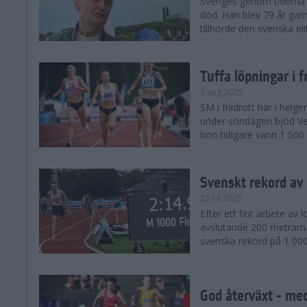
Sveriges genom tiderna 
död. Han blev 79 år gam
tillhörde den svenska eli
Tuffa löpningar i f
3 aug 2025
SM i friidrott har i helg
under söndagen bjöd Ver
hon tidigare vann 1 500 
Svenskt rekord av
22 jul 2025
Efter ett fint arbete av
avslutande 200 metrarna
svenska rekord på 1 000
God återväxt - med