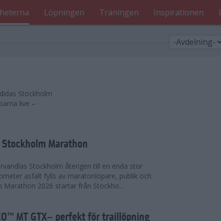
heterna
Löpningen
Träningen
Inspirationen
 adidas Stockholm
parna live –
as Stockholm Marathon
vandlas Stockholm återigen till en enda stor
lometer asfalt fylls av maratonlöpare, publik och
 Marathon 2026 startar från Stockho...
™ MT GTX– perfekt för traillöpning