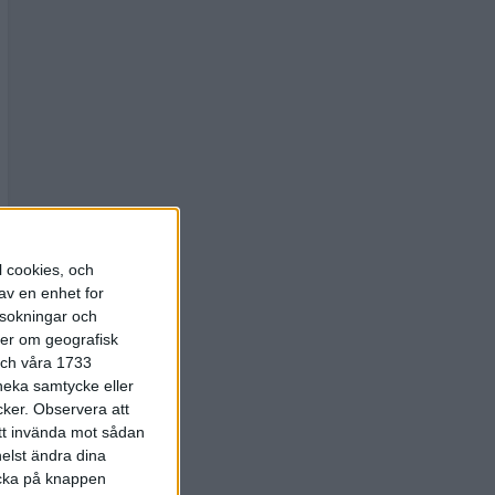
l cookies, och
av en enhet for
rsokningar och
ter om geografisk
 och våra 1733
 neka samtycke eller
cker.
Observera att
att invända mot sådan
elst ändra dina
licka på knappen