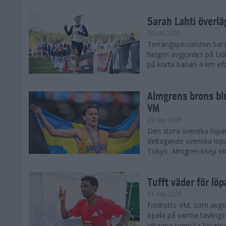
Sarah Lahti överl
20 okt 2025
Terrängspecialisten Sara
helgen avgjordes på Lid
på korta banan 4 km efter
Almgrens brons ble
VM
23 sep 2025
Den stora svenska löpar
deltagande svenska löpa
Tokyo. Almgren knep ett
Tufft väder för löp
11 sep 2025
Friidrotts-VM, som avg
bjuda på varma tävlings
uttagna svenska löparna 