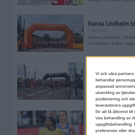
Hanna Lindholm to
6 sep 2025
Hanna Lindholm, Eskilstu
var hennes andra i lopp
Snabbaste segertid
Stockholm Halvma
Vi och våra partners 
30 aug 2025
behandlar personuppg
Ett slutsålt och rekord
anpassad annonserin
nästintill perfekt löparv
utveckling av tjänster
var 19,866 löpare anmäld
positionering och id
leverantörers uppgift
för att få åtkomst ti
Löparna viktiga n
viss behandling av d
26 aug 2025
uppgiftsbehandling. 
Den hundrade upplagan 
preferenser eller dra