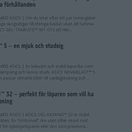
ta förhållanden
 ASICS | Om du letar efter ett par terrängskor
niga skogsstigar till steniga backar utan att tumma
ICS GEL-TRABUCO™ MT GTX ett rikti...
 5 – en mjuk och studsig
D ASICS | En bekväm och stabil löparsko som
 dämpning och sköna studs. ASICS NOVABLAST™ 5
passar utmärkt både till vardagsträning och ...
 32 – perfekt för löparen som vill ha
pning
ED ASICS | ASICS GEL-KAYANO™ 32 är stabil
foten. En ”ombonad” sko som sitter skönt runt
 för nybörjarlöparen eller den som prioritera...