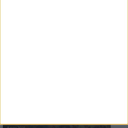
16 jul 2025
Bakslag för Almgren
11 jul 2025
Pihlströms tredje rekord
3 jul 2025
nästa ›
INTRESSANTA LOPP
Höstrusket • 8 november
8 nov 2025