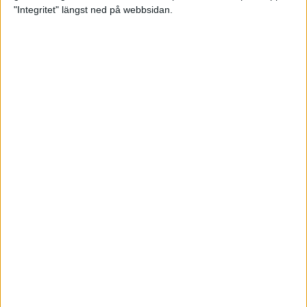
glädjeämnet för löparna i VM
"Integritet" längst ned på webbsidan.
23 sep 2025
Tufft väder för löparna i VM
11 sep 2025
Hanna Lindholm tog hem segern i
Tjejmilen 2025
6 sep 2025
Snabbaste segertiden på 12 år i
rekordstort adidas Stockholm
Halvmaraton
30 aug 2025