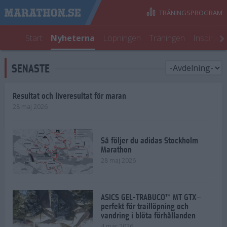
TRÄNINGSPROGRAM
Start
Nyheterna
Löpningen
Träningen
Inspirati
SENASTE
Resultat och liveresultat för maran
28 maj 2026
Så följer du adidas Stockholm
Marathon
28 maj 2026
ASICS GEL-TRABUCO™ MT GTX–
perfekt för traillöpning och
vandring i blöta förhållanden
4 mar 2026