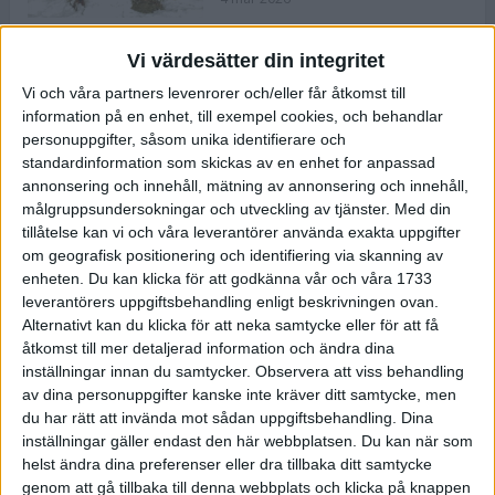
Vi värdesätter din integritet
ASICS NOVABLAST™ 5 – en mjuk
Vi och våra partners levenrorer och/eller får åtkomst till
och studsig mängdträningssko
information på en enhet, till exempel cookies, och behandlar
25 feb 2026
personuppgifter, såsom unika identifierare och
standardinformation som skickas av en enhet for anpassad
annonsering och innehåll, mätning av annonsering och innehåll,
ASICS GEL-KAYANO™ 32 – perfekt
målgruppsundersokningar och utveckling av tjänster.
Med din
för löparen som vill ha stabilitet
tillåtelse kan vi och våra leverantörer använda exakta uppgifter
och dämpning
om geografisk positionering och identifiering via skanning av
24 feb 2026
enheten. Du kan klicka för att godkänna vår och våra 1733
leverantörers uppgiftsbehandling enligt beskrivningen ovan.
Alternativt kan du klicka för att neka samtycke eller för att få
Sarah Lahti överlägsen vid
åtkomst till mer detaljerad information och ändra dina
terräng-SM
inställningar innan du samtycker.
Observera att viss behandling
20 okt 2025
av dina personuppgifter kanske inte kräver ditt samtycke, men
du har rätt att invända mot sådan uppgiftsbehandling. Dina
inställningar gäller endast den här webbplatsen. Du kan när som
helst ändra dina preferenser eller dra tillbaka ditt samtycke
Almgrens brons blev det stora
genom att gå tillbaka till denna webbplats och klicka på knappen