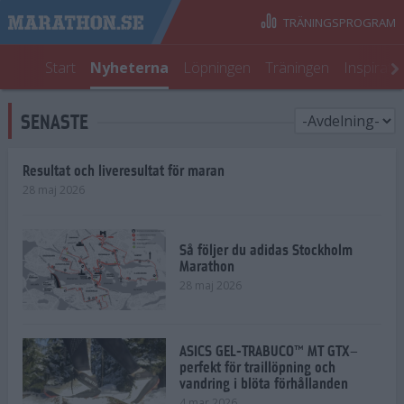
TRÄNINGSPROGRAM
Start
Nyheterna
Löpningen
Träningen
Inspirati
SENASTE
Resultat och liveresultat för maran
28 maj 2026
Så följer du adidas Stockholm
Marathon
28 maj 2026
ASICS GEL-TRABUCO™ MT GTX–
perfekt för traillöpning och
vandring i blöta förhållanden
4 mar 2026