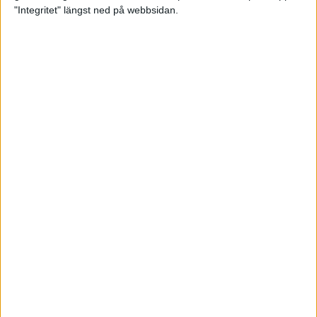
glädjeämnet för löparna i VM
"Integritet" längst ned på webbsidan.
23 sep 2025
Tufft väder för löparna i VM
11 sep 2025
Hanna Lindholm tog hem segern i
Tjejmilen 2025
6 sep 2025
Snabbaste segertiden på 12 år i
rekordstort adidas Stockholm
Halvmaraton
30 aug 2025