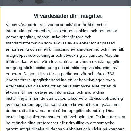
Vi värdesätter din integritet
ASICS NOVABLAST™ 5 – en mjuk
Vi och våra partners levenrorer och/eller får åtkomst till
och studsig mängdträningssko
information på en enhet, till exempel cookies, och behandlar
25 feb 2026
personuppgifter, såsom unika identifierare och
standardinformation som skickas av en enhet for anpassad
annonsering och innehåll, mätning av annonsering och innehåll,
ASICS GEL-KAYANO™ 32 – perfekt
målgruppsundersokningar och utveckling av tjänster.
Med din
för löparen som vill ha stabilitet
tillåtelse kan vi och våra leverantörer använda exakta uppgifter
och dämpning
om geografisk positionering och identifiering via skanning av
24 feb 2026
enheten. Du kan klicka för att godkänna vår och våra 1733
leverantörers uppgiftsbehandling enligt beskrivningen ovan.
Alternativt kan du klicka för att neka samtycke eller för att få
Sarah Lahti överlägsen vid
åtkomst till mer detaljerad information och ändra dina
terräng-SM
inställningar innan du samtycker.
Observera att viss behandling
20 okt 2025
av dina personuppgifter kanske inte kräver ditt samtycke, men
du har rätt att invända mot sådan uppgiftsbehandling. Dina
inställningar gäller endast den här webbplatsen. Du kan när som
helst ändra dina preferenser eller dra tillbaka ditt samtycke
Almgrens brons blev det stora
genom att gå tillbaka till denna webbplats och klicka på knappen