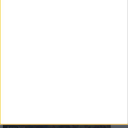
16 jul 2025
Bakslag för Almgren
11 jul 2025
Pihlströms tredje rekord
3 jul 2025
nästa ›
INTRESSANTA LOPP
Höstrusket • 8 november
8 nov 2025