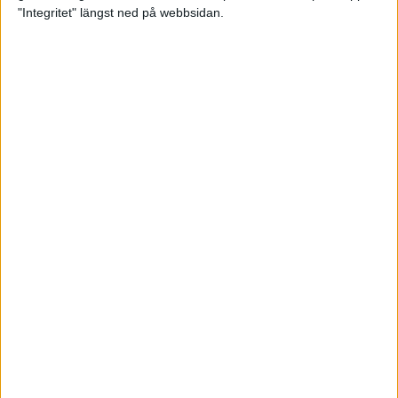
glädjeämnet för löparna i VM
"Integritet" längst ned på webbsidan.
23 sep 2025
Tufft väder för löparna i VM
11 sep 2025
Hanna Lindholm tog hem segern i
Tjejmilen 2025
6 sep 2025
Snabbaste segertiden på 12 år i
rekordstort adidas Stockholm
Halvmaraton
30 aug 2025