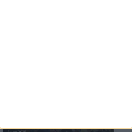
16 jul 2025
Bakslag för Almgren
11 jul 2025
Pihlströms tredje rekord
3 jul 2025
nästa ›
INTRESSANTA LOPP
Höstrusket • 8 november
8 nov 2025