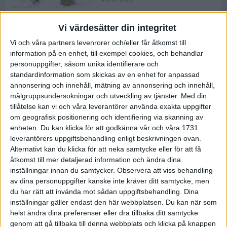
Vi värdesätter din integritet
ASICS NOVABLAST™ 5 – en mjuk
Vi och våra partners levenrorer och/eller får åtkomst till
och studsig mängdträningssko
information på en enhet, till exempel cookies, och behandlar
25 feb 2026
personuppgifter, såsom unika identifierare och
standardinformation som skickas av en enhet for anpassad
annonsering och innehåll, mätning av annonsering och innehåll,
ASICS GEL-KAYANO™ 32 – perfekt
målgruppsundersokningar och utveckling av tjänster.
Med din
för löparen som vill ha stabilitet
tillåtelse kan vi och våra leverantörer använda exakta uppgifter
och dämpning
om geografisk positionering och identifiering via skanning av
24 feb 2026
enheten. Du kan klicka för att godkänna vår och våra 1731
leverantörers uppgiftsbehandling enligt beskrivningen ovan.
Alternativt kan du klicka för att neka samtycke eller för att få
Sarah Lahti överlägsen vid
åtkomst till mer detaljerad information och ändra dina
terräng-SM
inställningar innan du samtycker.
Observera att viss behandling
20 okt 2025
av dina personuppgifter kanske inte kräver ditt samtycke, men
du har rätt att invända mot sådan uppgiftsbehandling. Dina
inställningar gäller endast den här webbplatsen. Du kan när som
helst ändra dina preferenser eller dra tillbaka ditt samtycke
Almgrens brons blev det stora
genom att gå tillbaka till denna webbplats och klicka på knappen