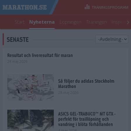
TRÄNINGSPROGRAM
Start
Nyheterna
Löpningen
Träningen
Inspirati
SENASTE
Resultat och liveresultat för maran
28 maj 2026
Så följer du adidas Stockholm
Marathon
28 maj 2026
ASICS GEL-TRABUCO™ MT GTX–
perfekt för traillöpning och
vandring i blöta förhållanden
4 mar 2026