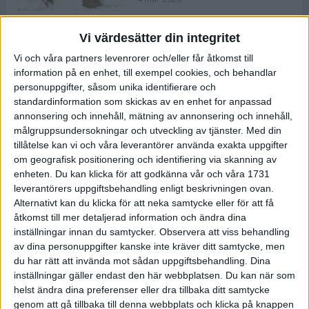
Vi värdesätter din integritet
ASICS NOVABLAST™ 5 – en mjuk
Vi och våra partners levenrorer och/eller får åtkomst till
och studsig mängdträningssko
information på en enhet, till exempel cookies, och behandlar
25 feb 2026
personuppgifter, såsom unika identifierare och
standardinformation som skickas av en enhet for anpassad
annonsering och innehåll, mätning av annonsering och innehåll,
ASICS GEL-KAYANO™ 32 – perfekt
målgruppsundersokningar och utveckling av tjänster.
Med din
för löparen som vill ha stabilitet
tillåtelse kan vi och våra leverantörer använda exakta uppgifter
och dämpning
om geografisk positionering och identifiering via skanning av
24 feb 2026
enheten. Du kan klicka för att godkänna vår och våra 1731
leverantörers uppgiftsbehandling enligt beskrivningen ovan.
Alternativt kan du klicka för att neka samtycke eller för att få
Sarah Lahti överlägsen vid
åtkomst till mer detaljerad information och ändra dina
terräng-SM
inställningar innan du samtycker.
Observera att viss behandling
20 okt 2025
av dina personuppgifter kanske inte kräver ditt samtycke, men
du har rätt att invända mot sådan uppgiftsbehandling. Dina
inställningar gäller endast den här webbplatsen. Du kan när som
helst ändra dina preferenser eller dra tillbaka ditt samtycke
Almgrens brons blev det stora
genom att gå tillbaka till denna webbplats och klicka på knappen