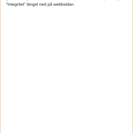
glädjeämnet för löparna i VM
"Integritet" längst ned på webbsidan.
23 sep 2025
Tufft väder för löparna i VM
11 sep 2025
Hanna Lindholm tog hem segern i
Tjejmilen 2025
6 sep 2025
Snabbaste segertiden på 12 år i
rekordstort adidas Stockholm
Halvmaraton
30 aug 2025