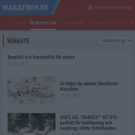
TRÄNINGSPROGRAM
Start
Nyheterna
Löpningen
Träningen
Inspirati
SENASTE
Resultat och liveresultat för maran
28 maj 2026
Så följer du adidas Stockholm
Marathon
28 maj 2026
ASICS GEL-TRABUCO™ MT GTX–
perfekt för traillöpning och
vandring i blöta förhållanden
4 mar 2026