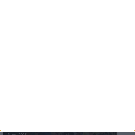
16 jul 2025
Bakslag för Almgren
11 jul 2025
Pihlströms tredje rekord
3 jul 2025
nästa ›
INTRESSANTA LOPP
Höstrusket • 8 november
8 nov 2025