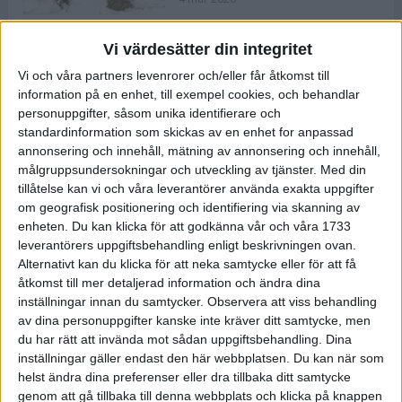
Vi värdesätter din integritet
ASICS NOVABLAST™ 5 – en mjuk
Vi och våra partners levenrorer och/eller får åtkomst till
och studsig mängdträningssko
information på en enhet, till exempel cookies, och behandlar
25 feb 2026
personuppgifter, såsom unika identifierare och
standardinformation som skickas av en enhet for anpassad
annonsering och innehåll, mätning av annonsering och innehåll,
ASICS GEL-KAYANO™ 32 – perfekt
målgruppsundersokningar och utveckling av tjänster.
Med din
för löparen som vill ha stabilitet
tillåtelse kan vi och våra leverantörer använda exakta uppgifter
och dämpning
om geografisk positionering och identifiering via skanning av
24 feb 2026
enheten. Du kan klicka för att godkänna vår och våra 1733
leverantörers uppgiftsbehandling enligt beskrivningen ovan.
Alternativt kan du klicka för att neka samtycke eller för att få
Sarah Lahti överlägsen vid
åtkomst till mer detaljerad information och ändra dina
terräng-SM
inställningar innan du samtycker.
Observera att viss behandling
20 okt 2025
av dina personuppgifter kanske inte kräver ditt samtycke, men
du har rätt att invända mot sådan uppgiftsbehandling. Dina
inställningar gäller endast den här webbplatsen. Du kan när som
helst ändra dina preferenser eller dra tillbaka ditt samtycke
Almgrens brons blev det stora
genom att gå tillbaka till denna webbplats och klicka på knappen