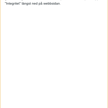
glädjeämnet för löparna i VM
"Integritet" längst ned på webbsidan.
23 sep 2025
Tufft väder för löparna i VM
11 sep 2025
Hanna Lindholm tog hem segern i
Tjejmilen 2025
6 sep 2025
Snabbaste segertiden på 12 år i
rekordstort adidas Stockholm
Halvmaraton
30 aug 2025