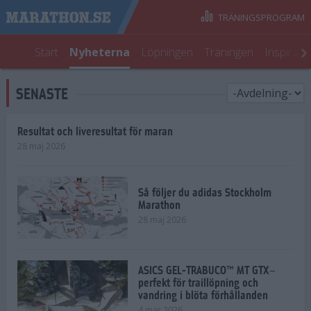
TRÄNINGSPROGRAM
Start
Nyheterna
Löpningen
Träningen
Inspirati
SENASTE
Resultat och liveresultat för maran
28 maj 2026
Så följer du adidas Stockholm
Marathon
28 maj 2026
ASICS GEL-TRABUCO™ MT GTX–
perfekt för traillöpning och
vandring i blöta förhållanden
4 mar 2026