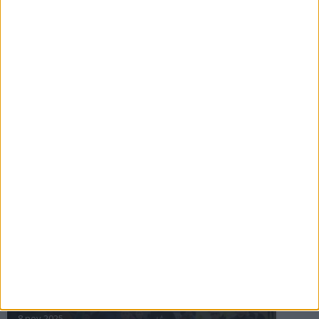
16 jul 2025
Bakslag för Almgren
11 jul 2025
Pihlströms tredje rekord
3 jul 2025
nästa ›
INTRESSANTA LOPP
Höstrusket • 8 november
8 nov 2025