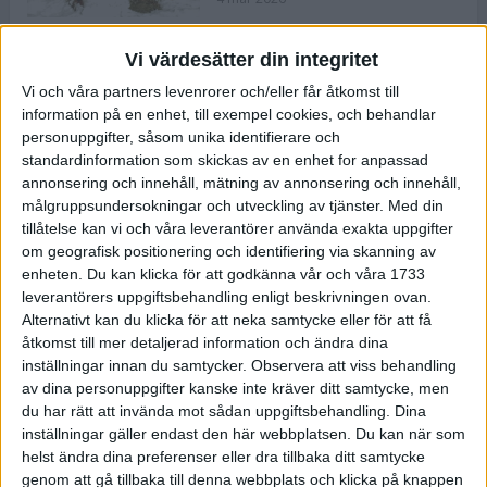
Vi värdesätter din integritet
ASICS NOVABLAST™ 5 – en mjuk
Vi och våra partners levenrorer och/eller får åtkomst till
och studsig mängdträningssko
information på en enhet, till exempel cookies, och behandlar
25 feb 2026
personuppgifter, såsom unika identifierare och
standardinformation som skickas av en enhet for anpassad
annonsering och innehåll, mätning av annonsering och innehåll,
ASICS GEL-KAYANO™ 32 – perfekt
målgruppsundersokningar och utveckling av tjänster.
Med din
för löparen som vill ha stabilitet
tillåtelse kan vi och våra leverantörer använda exakta uppgifter
och dämpning
om geografisk positionering och identifiering via skanning av
24 feb 2026
enheten. Du kan klicka för att godkänna vår och våra 1733
leverantörers uppgiftsbehandling enligt beskrivningen ovan.
Alternativt kan du klicka för att neka samtycke eller för att få
Sarah Lahti överlägsen vid
åtkomst till mer detaljerad information och ändra dina
terräng-SM
inställningar innan du samtycker.
Observera att viss behandling
20 okt 2025
av dina personuppgifter kanske inte kräver ditt samtycke, men
du har rätt att invända mot sådan uppgiftsbehandling. Dina
inställningar gäller endast den här webbplatsen. Du kan när som
helst ändra dina preferenser eller dra tillbaka ditt samtycke
Almgrens brons blev det stora
genom att gå tillbaka till denna webbplats och klicka på knappen