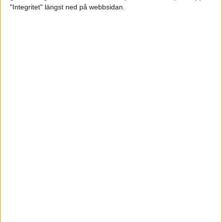
glädjeämnet för löparna i VM
"Integritet" längst ned på webbsidan.
23 sep 2025
Tufft väder för löparna i VM
11 sep 2025
Hanna Lindholm tog hem segern i
Tjejmilen 2025
6 sep 2025
Snabbaste segertiden på 12 år i
rekordstort adidas Stockholm
Halvmaraton
30 aug 2025