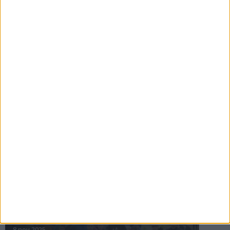
16 jul 2025
Bakslag för Almgren
11 jul 2025
Pihlströms tredje rekord
3 jul 2025
nästa ›
INTRESSANTA LOPP
Höstrusket • 8 november
8 nov 2025