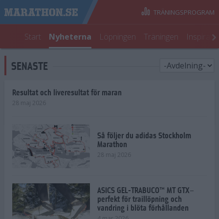
TRÄNINGSPROGRAM
Start
Nyheterna
Löpningen
Träningen
Inspirati
SENASTE
Resultat och liveresultat för maran
28 maj 2026
Så följer du adidas Stockholm
Marathon
28 maj 2026
ASICS GEL-TRABUCO™ MT GTX–
perfekt för traillöpning och
vandring i blöta förhållanden
4 mar 2026