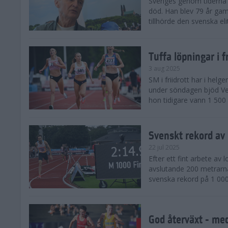
Sveriges genom tiderna 
död. Han blev 79 år gam
tillhörde den svenska eli
Tuffa löpningar i f
3 aug 2025
SM i friidrott har i helg
under söndagen bjöd Ver
hon tidigare vann 1 500 
Svenskt rekord av
22 jul 2025
Efter ett fint arbete av
avslutande 200 metrarna
svenska rekord på 1 000
God återväxt - med