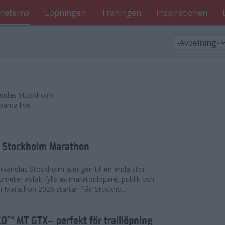
heterna
Löpningen
Träningen
Inspirationen
 adidas Stockholm
parna live –
as Stockholm Marathon
vandlas Stockholm återigen till en enda stor
lometer asfalt fylls av maratonlöpare, publik och
 Marathon 2026 startar från Stockho...
™ MT GTX– perfekt för traillöpning