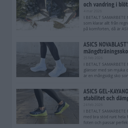
och vandring i blö
4 mar 2026
I BETALT SAMARBETE MED
som klarar allt från reg
på komforten, då är AS
ASICS NOVABLAST™
mängdträningssko
25 feb 2026
I BETALT SAMARBETE ME
glänser med sin mjuka
är en mångsidig sko som 
ASICS GEL-KAYANO™
stabilitet och däm
24 feb 2026
I BETALT SAMARBETE M
med bra stöd runt hela 
foten och passar perfekt