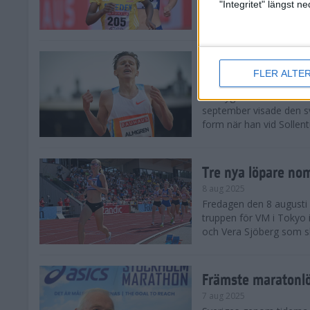
landskamp i friidrott, a
"Integritet" längst 
Stadion. Det blev svensk
Svenskt rekord nä
FLER ALTE
10 aug 2025
En dryg månad före frii
september visade den s
form när han vid Sollen
Tre nya löpare nom
8 aug 2025
Fredagen den 8 augusti n
truppen för VM i Tokyo 
och Vera Sjöberg som ska
Främste maratonl
7 aug 2025