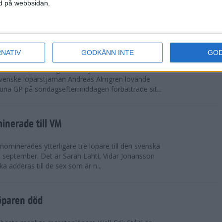
vgjordes inför fullsatta läktare på Stockholms
ned på webbsidan.
 seger i både dam- och herrkampen, delvi...
r Almgren testade VM-formen
RNATIV
GODKÄNN INTE
GO
drotts-VM, som avgörs i Tokyo den 13-21
venske löparstjärnan Andreas Almgren lovande
tuna GP på söndagseftermiddagen förbättrade sit...
inerade till VM
ominerades ytterligare tre löpare till den svenska
i september. Det är Sarah Lahti, Vidar Johansson
 adderas till de sex som är n...
öparen död