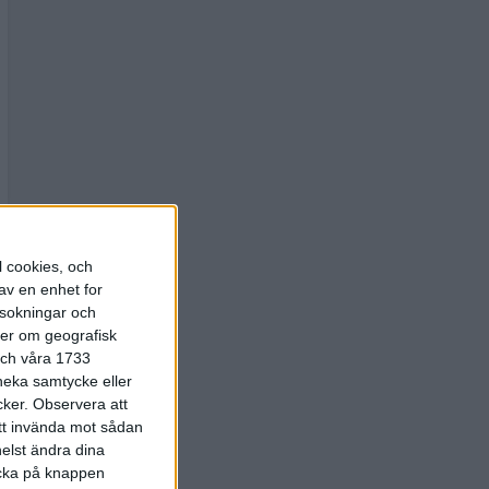
l cookies, och
av en enhet for
rsokningar och
ter om geografisk
 och våra 1733
 neka samtycke eller
cker.
Observera att
att invända mot sådan
elst ändra dina
licka på knappen