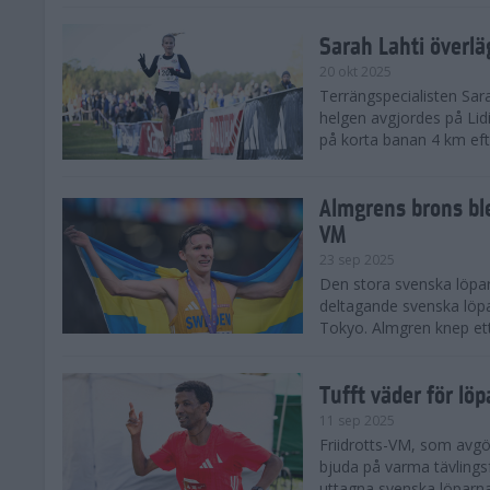
Sarah Lahti överl
20 okt 2025
Terrängspecialisten Sara
helgen avgjordes på Lid
på korta banan 4 km efter
Almgrens brons ble
VM
23 sep 2025
Den stora svenska löpar
deltagande svenska löpa
Tokyo. Almgren knep ett
Tufft väder för löp
11 sep 2025
Friidrotts-VM, som avg
bjuda på varma tävlings
uttagna svenska löparna 