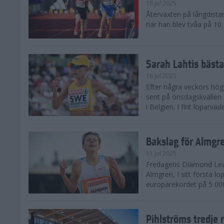
18 jul 2025
Återväxten på långdista
när han blev tvåa på 10
Sarah Lahtis bäst
16 jul 2025
Efter några veckors hög
sent på onsdagskvällen 5
i Belgien. I fint löparvä
Bakslag för Almgr
11 jul 2025
Fredagens Diamond Leag
Almgren, I sitt första l
europarekordet på 5 000
Pihlströms tredje 