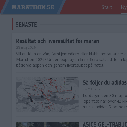
Start
Ny
SENASTE
Resultat och liveresultat för maran
28 maj 2026
​Vill du följa en vän, familjemedlem eller klubbkamrat under
Marathon 2026? Under loppdagen finns flera sätt att följa lö
både via appen och genom liveresultat på nätet.
Så följer du adid
28 maj 2026
Lördagen den 30 maj för
löparfest när över 42 ki
musik. adidas Stockholm
ASICS GEL-TRABUCO