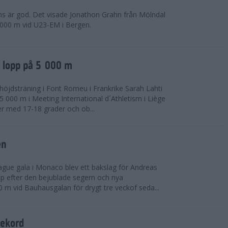
ns är god. Det visade Jonathon Grahn från Mölndal
 000 m vid U23-EM i Bergen.
a lopp på 5 000 m
höjdsträning i Font Romeu i Frankrike Sarah Lahti
 000 m i Meeting International d´Athletism i Liège
der med 17-18 grader och ob...
en
ue gala i Monaco blev ett bakslag för Andreas
opp efter den bejublade segern och nya
 m vid Bauhausgalan för drygt tre veckof seda...
rekord