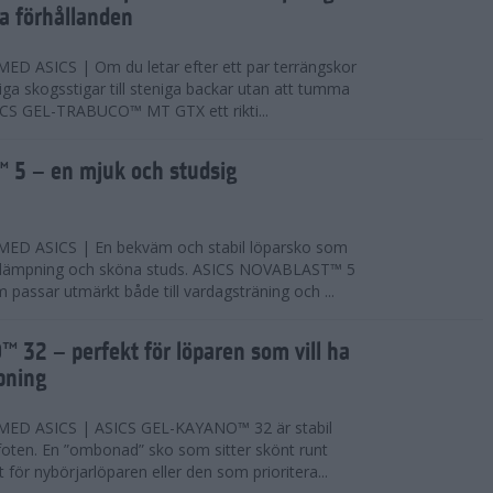
ta förhållanden
 ASICS | Om du letar efter ett par terrängskor
niga skogsstigar till steniga backar utan att tumma
ICS GEL-TRABUCO™ MT GTX ett rikti...
 5 – en mjuk och studsig
D ASICS | En bekväm och stabil löparsko som
 dämpning och sköna studs. ASICS NOVABLAST™ 5
passar utmärkt både till vardagsträning och ...
 32 – perfekt för löparen som vill ha
pning
ED ASICS | ASICS GEL-KAYANO™ 32 är stabil
foten. En ”ombonad” sko som sitter skönt runt
 för nybörjarlöparen eller den som prioritera...