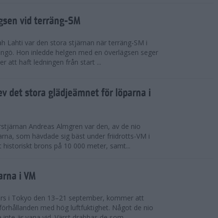
ägsen vid terräng-SM
h Lahti var den stora stjärnan när terräng-SM i
ingö. Hon inledde helgen med en överlägsen seger
 att haft ledningen från start ...
v det stora glädjeämnet för löparna i
stjärnan Andreas Almgren var den, av de nio
rna, som hävdade sig bäst under friidrotts-VM i
 historiskt brons på 10 000 meter, samt...
arna i VM
örs i Tokyo den 13–21 september, kommer att
förhållanden med hög luftfuktighet. Något de nio
inte är vana vid. Värst drabbas de som...