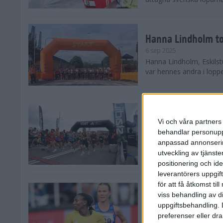
Hanna Lindholm to
6 sep 2025
Hanna Lindholm, Eskilstu
var hennes andra i lopp
Snabbaste segertid
Stockholm Halvma
Vi och våra partners 
30 aug 2025
behandlar personuppg
Ett slutsålt och rekord
anpassad annonserin
nästintill perfekt löparv
utveckling av tjänster
var 19,866 löpare anmäld
positionering och id
leverantörers uppgift
för att få åtkomst ti
Löparna viktiga n
viss behandling av d
26 aug 2025
uppgiftsbehandling. 
Den hundrade upplagan 
preferenser eller dra