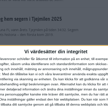
g hem segern i Tjejmilen 2025
na FI, vann årets Tjejmilen på tiden 34:32. Segern
ets historia – den första kom 2019.
en på 12 år i rekordstort adidas
Vi värdesätter din integritet
raton
levenrorer och/eller får åtkomst till information på en enhet, till exempe
ifter, såsom unika identifierare och standardinformation som skickas 
stort adidas Stockholm Halvmaraton avgjordes i
g och innehåll, mätning av annonsering och innehåll, målgruppsunde
äder. 18 grader, mulet och väldigt lite vind. Totalt
.
Med din tillåtelse kan vi och våra leverantörer använda exakta uppgif
a, varav 15,807 kom till sta...
entifiering via skanning av enheten. Du kan klicka för att godkänna vår
sbehandling enligt beskrivningen ovan. Alternativt kan du klicka för att
ll mer detaljerad information och ändra dina inställningar innan du samty
är Sverige vann Finnkampen
ina personuppgifter kanske inte kräver ditt samtycke, men du har rätt 
Dina inställningar gäller endast den här webbplatsen. Du kan när som h
av Finnkampen, världens äldsta och största
 tillbaka ditt samtycke genom att gå tillbaka till denna webbplats och k