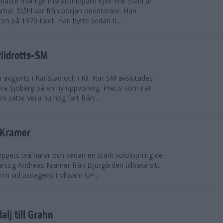
bäste manlige maratonlöpare Kjell-Erik Ståhl är
mal. Ståhl var från början orienterare. Han
ten på 1970-talet. Han bytte sedan ti...
riidrotts-SM
en avgjorts i Karlstad och i Kil. När SM avslutades
a Sjöberg på en ny uppvisning. Precis som när
m satte Vera nu hög fart från ...
 Kramer
 loppets två harar och sedan en stark sololöpning de
 tog Andreas Kramer från Djurgården tillbaka sitt
 m vid tisdagens Folksam GP...
alj till Grahn