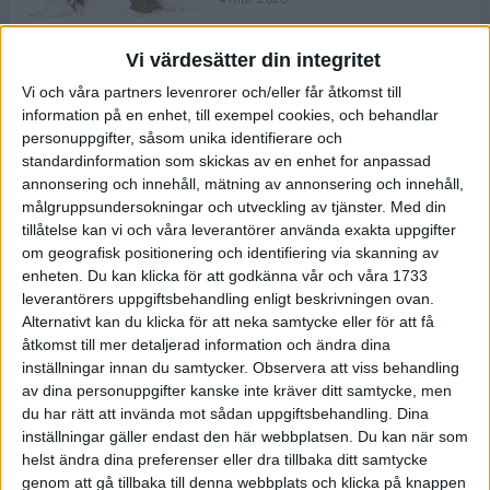
Vi värdesätter din integritet
ASICS NOVABLAST™ 5 – en mjuk
Vi och våra partners levenrorer och/eller får åtkomst till
och studsig mängdträningssko
information på en enhet, till exempel cookies, och behandlar
25 feb 2026
personuppgifter, såsom unika identifierare och
standardinformation som skickas av en enhet for anpassad
annonsering och innehåll, mätning av annonsering och innehåll,
ASICS GEL-KAYANO™ 32 – perfekt
målgruppsundersokningar och utveckling av tjänster.
Med din
för löparen som vill ha stabilitet
tillåtelse kan vi och våra leverantörer använda exakta uppgifter
och dämpning
om geografisk positionering och identifiering via skanning av
24 feb 2026
enheten. Du kan klicka för att godkänna vår och våra 1733
leverantörers uppgiftsbehandling enligt beskrivningen ovan.
Alternativt kan du klicka för att neka samtycke eller för att få
Sarah Lahti överlägsen vid
åtkomst till mer detaljerad information och ändra dina
terräng-SM
inställningar innan du samtycker.
Observera att viss behandling
20 okt 2025
av dina personuppgifter kanske inte kräver ditt samtycke, men
du har rätt att invända mot sådan uppgiftsbehandling. Dina
inställningar gäller endast den här webbplatsen. Du kan när som
helst ändra dina preferenser eller dra tillbaka ditt samtycke
Almgrens brons blev det stora
genom att gå tillbaka till denna webbplats och klicka på knappen