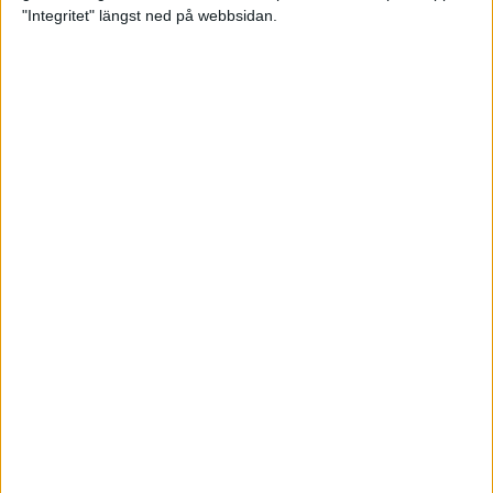
glädjeämnet för löparna i VM
"Integritet" längst ned på webbsidan.
23 sep 2025
Tufft väder för löparna i VM
11 sep 2025
Hanna Lindholm tog hem segern i
Tjejmilen 2025
6 sep 2025
Snabbaste segertiden på 12 år i
rekordstort adidas Stockholm
Halvmaraton
30 aug 2025