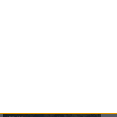
16 jul 2025
Bakslag för Almgren
11 jul 2025
Pihlströms tredje rekord
3 jul 2025
nästa ›
INTRESSANTA LOPP
Höstrusket • 8 november
8 nov 2025