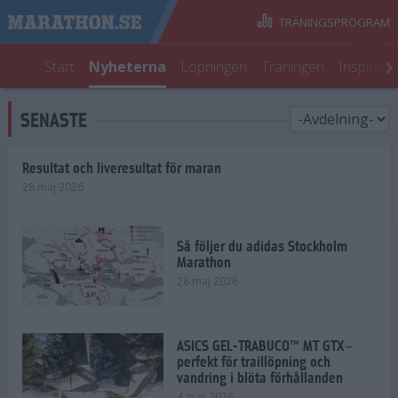
TRÄNINGSPROGRAM
Start
Nyheterna
Löpningen
Träningen
Inspirati
SENASTE
Resultat och liveresultat för maran
28 maj 2026
Så följer du adidas Stockholm
Marathon
28 maj 2026
ASICS GEL-TRABUCO™ MT GTX–
perfekt för traillöpning och
vandring i blöta förhållanden
4 mar 2026