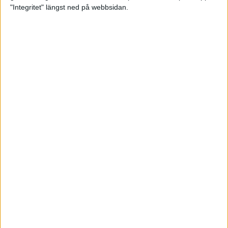
glädjeämnet för löparna i VM
"Integritet" längst ned på webbsidan.
23 sep 2025
Tufft väder för löparna i VM
11 sep 2025
Hanna Lindholm tog hem segern i
Tjejmilen 2025
6 sep 2025
Snabbaste segertiden på 12 år i
rekordstort adidas Stockholm
Halvmaraton
30 aug 2025