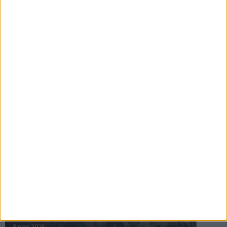
16 jul 2025
Bakslag för Almgren
11 jul 2025
Pihlströms tredje rekord
3 jul 2025
nästa ›
INTRESSANTA LOPP
Höstrusket • 8 november
8 nov 2025