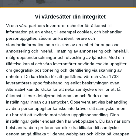
Vi värdesätter din integritet
ASICS NOVABLAST™ 5 – en mjuk
Vi och våra partners levenrorer och/eller får åtkomst till
och studsig mängdträningssko
information på en enhet, till exempel cookies, och behandlar
25 feb 2026
personuppgifter, såsom unika identifierare och
standardinformation som skickas av en enhet for anpassad
annonsering och innehåll, mätning av annonsering och innehåll,
ASICS GEL-KAYANO™ 32 – perfekt
målgruppsundersokningar och utveckling av tjänster.
Med din
för löparen som vill ha stabilitet
tillåtelse kan vi och våra leverantörer använda exakta uppgifter
och dämpning
om geografisk positionering och identifiering via skanning av
24 feb 2026
enheten. Du kan klicka för att godkänna vår och våra 1733
leverantörers uppgiftsbehandling enligt beskrivningen ovan.
Alternativt kan du klicka för att neka samtycke eller för att få
Sarah Lahti överlägsen vid
åtkomst till mer detaljerad information och ändra dina
terräng-SM
inställningar innan du samtycker.
Observera att viss behandling
20 okt 2025
av dina personuppgifter kanske inte kräver ditt samtycke, men
du har rätt att invända mot sådan uppgiftsbehandling. Dina
inställningar gäller endast den här webbplatsen. Du kan när som
helst ändra dina preferenser eller dra tillbaka ditt samtycke
Almgrens brons blev det stora
genom att gå tillbaka till denna webbplats och klicka på knappen