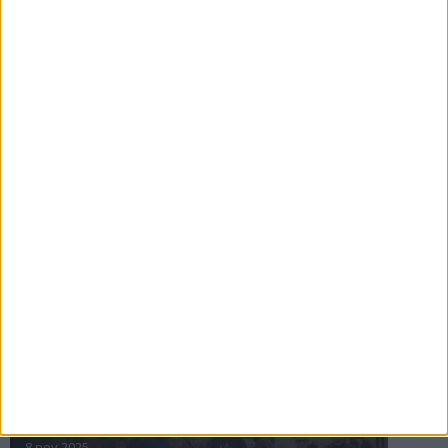
16 jul 2025
Bakslag för Almgren
11 jul 2025
Pihlströms tredje rekord
3 jul 2025
nästa ›
INTRESSANTA LOPP
Höstrusket • 8 november
8 nov 2025