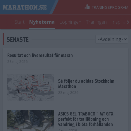
TRÄNINGSPROGRAM
Start
Nyheterna
Löpningen
Träningen
Inspirati
SENASTE
Resultat och liveresultat för maran
28 maj 2026
Så följer du adidas Stockholm
Marathon
28 maj 2026
ASICS GEL-TRABUCO™ MT GTX–
perfekt för traillöpning och
vandring i blöta förhållanden
4 mar 2026