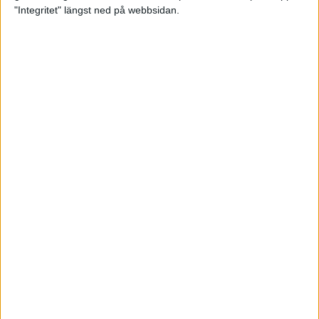
glädjeämnet för löparna i VM
"Integritet" längst ned på webbsidan.
23 sep 2025
Tufft väder för löparna i VM
11 sep 2025
Hanna Lindholm tog hem segern i
Tjejmilen 2025
6 sep 2025
Snabbaste segertiden på 12 år i
rekordstort adidas Stockholm
Halvmaraton
30 aug 2025