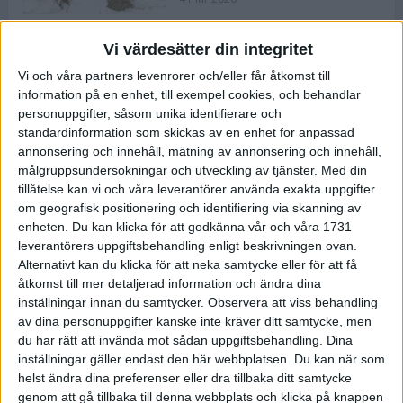
Vi värdesätter din integritet
ASICS NOVABLAST™ 5 – en mjuk
Vi och våra partners levenrorer och/eller får åtkomst till
och studsig mängdträningssko
information på en enhet, till exempel cookies, och behandlar
25 feb 2026
personuppgifter, såsom unika identifierare och
standardinformation som skickas av en enhet for anpassad
annonsering och innehåll, mätning av annonsering och innehåll,
ASICS GEL-KAYANO™ 32 – perfekt
målgruppsundersokningar och utveckling av tjänster.
Med din
för löparen som vill ha stabilitet
tillåtelse kan vi och våra leverantörer använda exakta uppgifter
och dämpning
om geografisk positionering och identifiering via skanning av
24 feb 2026
enheten. Du kan klicka för att godkänna vår och våra 1731
leverantörers uppgiftsbehandling enligt beskrivningen ovan.
Alternativt kan du klicka för att neka samtycke eller för att få
Sarah Lahti överlägsen vid
åtkomst till mer detaljerad information och ändra dina
terräng-SM
inställningar innan du samtycker.
Observera att viss behandling
20 okt 2025
av dina personuppgifter kanske inte kräver ditt samtycke, men
du har rätt att invända mot sådan uppgiftsbehandling. Dina
inställningar gäller endast den här webbplatsen. Du kan när som
helst ändra dina preferenser eller dra tillbaka ditt samtycke
Almgrens brons blev det stora
genom att gå tillbaka till denna webbplats och klicka på knappen