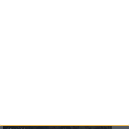
16 jul 2025
Bakslag för Almgren
11 jul 2025
Pihlströms tredje rekord
3 jul 2025
nästa ›
INTRESSANTA LOPP
Höstrusket • 8 november
8 nov 2025