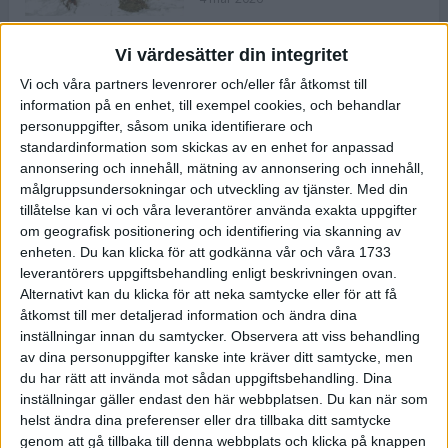
Vi värdesätter din integritet
ASICS NOVABLAST™ 5 – en mjuk
Vi och våra partners levenrorer och/eller får åtkomst till
och studsig mängdträningssko
information på en enhet, till exempel cookies, och behandlar
25 feb 2026
personuppgifter, såsom unika identifierare och
standardinformation som skickas av en enhet for anpassad
annonsering och innehåll, mätning av annonsering och innehåll,
ASICS GEL-KAYANO™ 32 – perfekt
målgruppsundersokningar och utveckling av tjänster.
Med din
för löparen som vill ha stabilitet
tillåtelse kan vi och våra leverantörer använda exakta uppgifter
och dämpning
om geografisk positionering och identifiering via skanning av
24 feb 2026
enheten. Du kan klicka för att godkänna vår och våra 1733
leverantörers uppgiftsbehandling enligt beskrivningen ovan.
Alternativt kan du klicka för att neka samtycke eller för att få
Sarah Lahti överlägsen vid
åtkomst till mer detaljerad information och ändra dina
terräng-SM
inställningar innan du samtycker.
Observera att viss behandling
20 okt 2025
av dina personuppgifter kanske inte kräver ditt samtycke, men
du har rätt att invända mot sådan uppgiftsbehandling. Dina
inställningar gäller endast den här webbplatsen. Du kan när som
helst ändra dina preferenser eller dra tillbaka ditt samtycke
Almgrens brons blev det stora
genom att gå tillbaka till denna webbplats och klicka på knappen