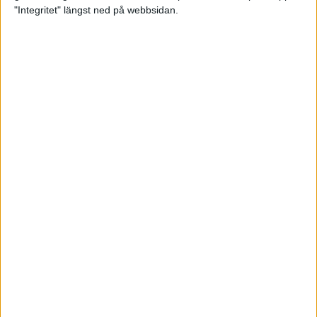
glädjeämnet för löparna i VM
"Integritet" längst ned på webbsidan.
23 sep 2025
Tufft väder för löparna i VM
11 sep 2025
Hanna Lindholm tog hem segern i
Tjejmilen 2025
6 sep 2025
Snabbaste segertiden på 12 år i
rekordstort adidas Stockholm
Halvmaraton
30 aug 2025