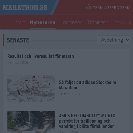
TRÄNINGSPROGRAM
Start
Nyheterna
Löpningen
Träningen
Inspirati
SENASTE
Resultat och liveresultat för maran
28 maj 2026
Så följer du adidas Stockholm
Marathon
28 maj 2026
ASICS GEL-TRABUCO™ MT GTX–
perfekt för traillöpning och
vandring i blöta förhållanden
4 mar 2026