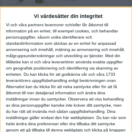
Vi värdesätter din integritet
ASICS NOVABLAST™ 5 – en mjuk
Vi och våra partners levenrorer och/eller får åtkomst till
och studsig mängdträningssko
information på en enhet, till exempel cookies, och behandlar
25 feb 2026
personuppgifter, såsom unika identifierare och
standardinformation som skickas av en enhet for anpassad
annonsering och innehåll, mätning av annonsering och innehåll,
ASICS GEL-KAYANO™ 32 – perfekt
målgruppsundersokningar och utveckling av tjänster.
Med din
för löparen som vill ha stabilitet
tillåtelse kan vi och våra leverantörer använda exakta uppgifter
och dämpning
om geografisk positionering och identifiering via skanning av
24 feb 2026
enheten. Du kan klicka för att godkänna vår och våra 1733
leverantörers uppgiftsbehandling enligt beskrivningen ovan.
Alternativt kan du klicka för att neka samtycke eller för att få
Sarah Lahti överlägsen vid
åtkomst till mer detaljerad information och ändra dina
terräng-SM
inställningar innan du samtycker.
Observera att viss behandling
20 okt 2025
av dina personuppgifter kanske inte kräver ditt samtycke, men
du har rätt att invända mot sådan uppgiftsbehandling. Dina
inställningar gäller endast den här webbplatsen. Du kan när som
helst ändra dina preferenser eller dra tillbaka ditt samtycke
Almgrens brons blev det stora
genom att gå tillbaka till denna webbplats och klicka på knappen