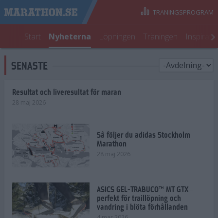
TRÄNINGSPROGRAM
Start
Nyheterna
Löpningen
Träningen
Inspirati
SENASTE
Resultat och liveresultat för maran
28 maj 2026
Så följer du adidas Stockholm
Marathon
28 maj 2026
ASICS GEL-TRABUCO™ MT GTX–
perfekt för traillöpning och
vandring i blöta förhållanden
4 mar 2026