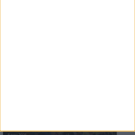
16 jul 2025
Bakslag för Almgren
11 jul 2025
Pihlströms tredje rekord
3 jul 2025
nästa ›
INTRESSANTA LOPP
Höstrusket • 8 november
8 nov 2025