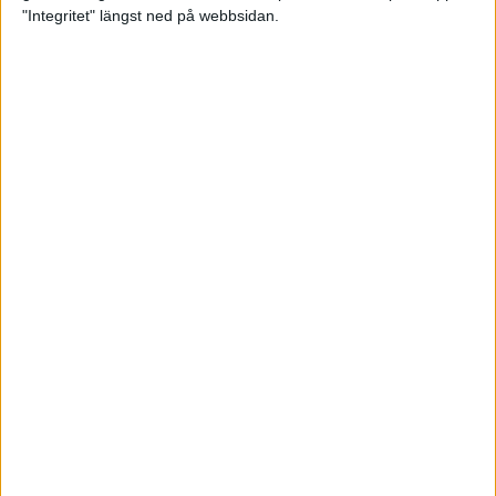
glädjeämnet för löparna i VM
"Integritet" längst ned på webbsidan.
23 sep 2025
Tufft väder för löparna i VM
11 sep 2025
Hanna Lindholm tog hem segern i
Tjejmilen 2025
6 sep 2025
Snabbaste segertiden på 12 år i
rekordstort adidas Stockholm
Halvmaraton
30 aug 2025