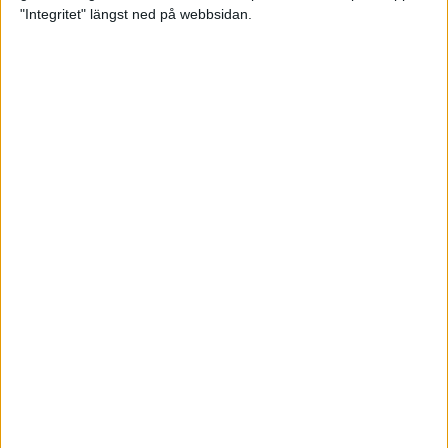
glädjeämnet för löparna i VM
"Integritet" längst ned på webbsidan.
23 sep 2025
Tufft väder för löparna i VM
11 sep 2025
Hanna Lindholm tog hem segern i
Tjejmilen 2025
6 sep 2025
Snabbaste segertiden på 12 år i
rekordstort adidas Stockholm
Halvmaraton
30 aug 2025