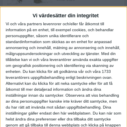
Vi värdesätter din integritet
ASICS NOVABLAST™ 5 – en mjuk
Vi och våra partners levenrorer och/eller får åtkomst till
och studsig mängdträningssko
information på en enhet, till exempel cookies, och behandlar
25 feb 2026
personuppgifter, såsom unika identifierare och
standardinformation som skickas av en enhet for anpassad
annonsering och innehåll, mätning av annonsering och innehåll,
ASICS GEL-KAYANO™ 32 – perfekt
målgruppsundersokningar och utveckling av tjänster.
Med din
för löparen som vill ha stabilitet
tillåtelse kan vi och våra leverantörer använda exakta uppgifter
och dämpning
om geografisk positionering och identifiering via skanning av
24 feb 2026
enheten. Du kan klicka för att godkänna vår och våra 1733
leverantörers uppgiftsbehandling enligt beskrivningen ovan.
Alternativt kan du klicka för att neka samtycke eller för att få
Sarah Lahti överlägsen vid
åtkomst till mer detaljerad information och ändra dina
terräng-SM
inställningar innan du samtycker.
Observera att viss behandling
20 okt 2025
av dina personuppgifter kanske inte kräver ditt samtycke, men
du har rätt att invända mot sådan uppgiftsbehandling. Dina
inställningar gäller endast den här webbplatsen. Du kan när som
helst ändra dina preferenser eller dra tillbaka ditt samtycke
Almgrens brons blev det stora
genom att gå tillbaka till denna webbplats och klicka på knappen