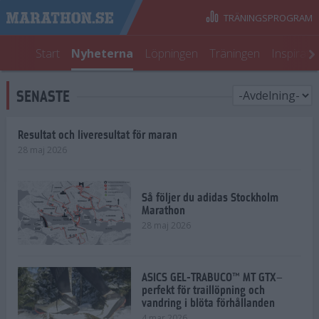
TRÄNINGSPROGRAM
Start
Nyheterna
Löpningen
Träningen
Inspirati
SENASTE
Resultat och liveresultat för maran
28 maj 2026
Så följer du adidas Stockholm
Marathon
28 maj 2026
ASICS GEL-TRABUCO™ MT GTX–
perfekt för traillöpning och
vandring i blöta förhållanden
4 mar 2026