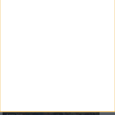
16 jul 2025
Bakslag för Almgren
11 jul 2025
Pihlströms tredje rekord
3 jul 2025
nästa ›
INTRESSANTA LOPP
Höstrusket • 8 november
8 nov 2025