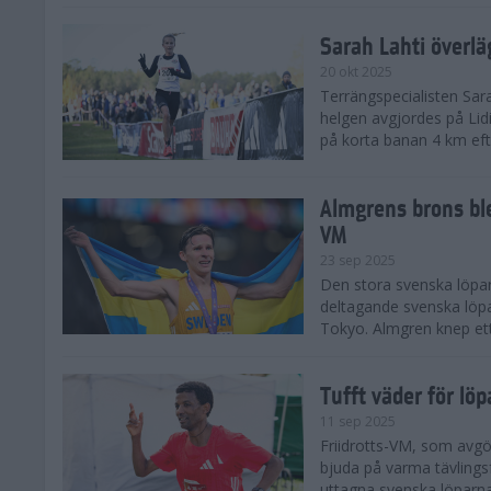
Sarah Lahti överl
20 okt 2025
Terrängspecialisten Sara
helgen avgjordes på Lid
på korta banan 4 km efter
Almgrens brons ble
VM
23 sep 2025
Den stora svenska löpar
deltagande svenska löpa
Tokyo. Almgren knep ett
Tufft väder för löp
11 sep 2025
Friidrotts-VM, som avg
bjuda på varma tävlings
uttagna svenska löparna 