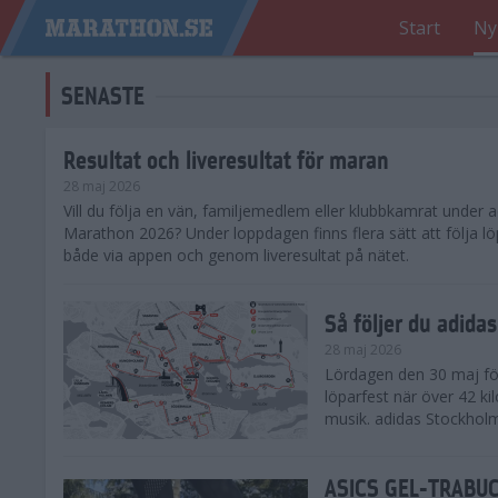
Start
Ny
SENASTE
Resultat och liveresultat för maran
28 maj 2026
​Vill du följa en vän, familjemedlem eller klubbkamrat under
Marathon 2026? Under loppdagen finns flera sätt att följa lö
både via appen och genom liveresultat på nätet.
Så följer du adid
28 maj 2026
Lördagen den 30 maj för
löparfest när över 42 ki
musik. adidas Stockholm
ASICS GEL-TRABUCO