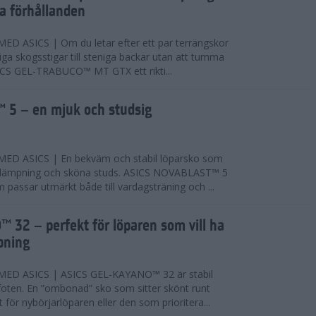
ta förhållanden
 ASICS | Om du letar efter ett par terrängskor
niga skogsstigar till steniga backar utan att tumma
ICS GEL-TRABUCO™ MT GTX ett rikti...
 5 – en mjuk och studsig
D ASICS | En bekväm och stabil löparsko som
 dämpning och sköna studs. ASICS NOVABLAST™ 5
passar utmärkt både till vardagsträning och ...
 32 – perfekt för löparen som vill ha
pning
ED ASICS | ASICS GEL-KAYANO™ 32 är stabil
foten. En ”ombonad” sko som sitter skönt runt
 för nybörjarlöparen eller den som prioritera...