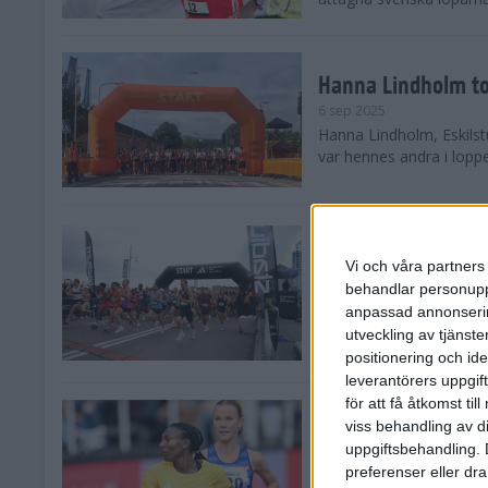
Hanna Lindholm to
6 sep 2025
Hanna Lindholm, Eskilstu
var hennes andra i lopp
Snabbaste segertid
Stockholm Halvma
Vi och våra partners 
30 aug 2025
behandlar personuppg
Ett slutsålt och rekord
anpassad annonserin
nästintill perfekt löparv
utveckling av tjänster
var 19,866 löpare anmäld
positionering och id
leverantörers uppgift
för att få åtkomst ti
Löparna viktiga n
viss behandling av d
26 aug 2025
uppgiftsbehandling. 
Den hundrade upplagan 
preferenser eller dra