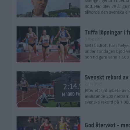
Sveriges genom tiderna 
död. Han blev 79 år gam
tillhörde den svenska eli
Tuffa löpningar i f
3 aug 2025
SM i friidrott har i helg
under söndagen bjöd Ver
hon tidigare vann 1 500 
Svenskt rekord av
22 jul 2025
Efter ett fint arbete av
avslutande 200 metrarna
svenska rekord på 1 000
God återväxt - med