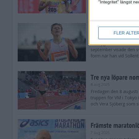
landskamp i friidrott, a
"Integritet" längst 
Stadion. Det blev svensk
Svenskt rekord nä
FLER ALTE
10 aug 2025
En dryg månad före frii
september visade den s
form när han vid Sollen
Tre nya löpare nom
8 aug 2025
Fredagen den 8 augusti n
truppen för VM i Tokyo 
och Vera Sjöberg som ska
Främste maratonl
7 aug 2025