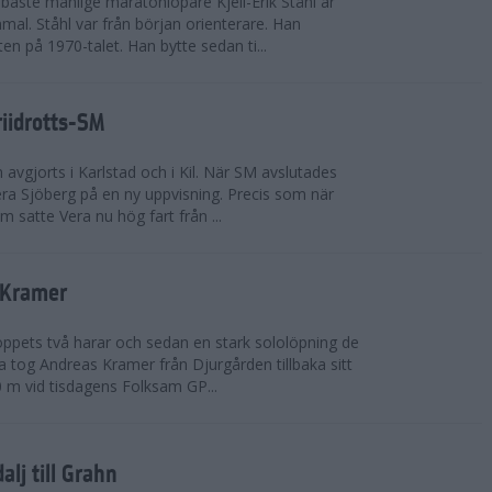
bäste manlige maratonlöpare Kjell-Erik Ståhl är
mal. Ståhl var från början orienterare. Han
ten på 1970-talet. Han bytte sedan ti...
riidrotts-SM
en avgjorts i Karlstad och i Kil. När SM avslutades
a Sjöberg på en ny uppvisning. Precis som när
m satte Vera nu hög fart från ...
 Kramer
 loppets två harar och sedan en stark sololöpning de
 tog Andreas Kramer från Djurgården tillbaka sitt
 m vid tisdagens Folksam GP...
alj till Grahn