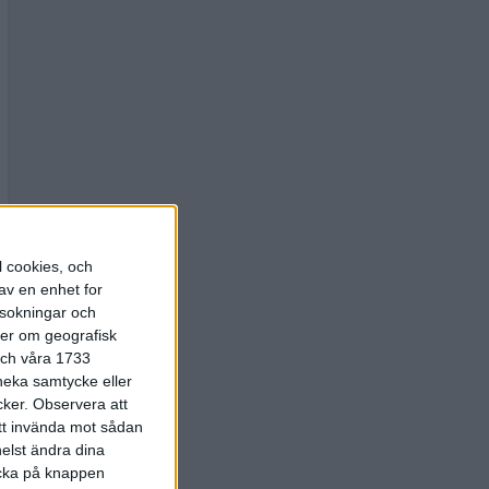
l cookies, och
av en enhet for
rsokningar och
ter om geografisk
 och våra 1733
 neka samtycke eller
cker.
Observera att
att invända mot sådan
elst ändra dina
licka på knappen