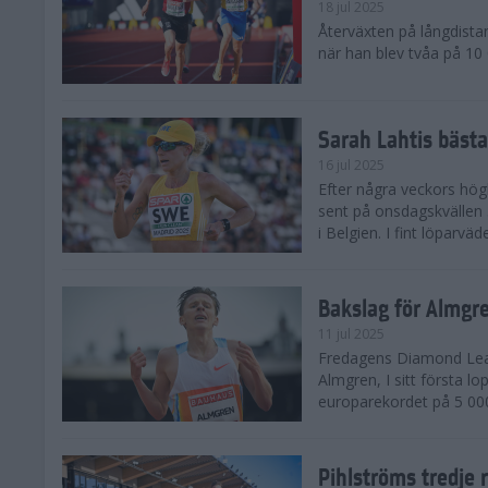
18 jul 2025
Återväxten på långdista
när han blev tvåa på 10
Sarah Lahtis bäst
16 jul 2025
Efter några veckors hög
sent på onsdagskvällen 5
i Belgien. I fint löparvä
Bakslag för Almgr
11 jul 2025
Fredagens Diamond Leag
Almgren, I sitt första l
europarekordet på 5 000
Pihlströms tredje 