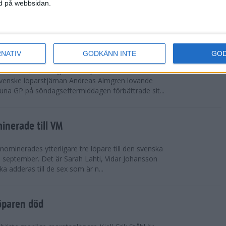
vgjordes inför fullsatta läktare på Stockholms
ned på webbsidan.
 seger i både dam- och herrkampen, delvi...
r Almgren testade VM-formen
RNATIV
GODKÄNN INTE
GO
drotts-VM, som avgörs i Tokyo den 13-21
venske löparstjärnan Andreas Almgren lovande
tuna GP på söndagseftermiddagen förbättrade sit...
inerade till VM
ominerades ytterligare tre löpare till den svenska
i september. Det är Sarah Lahti, Vidar Johansson
 adderas till de sex som är n...
öparen död