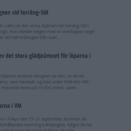
ägsen vid terräng-SM
h Lahti var den stora stjärnan när terräng-SM i
ingö. Hon inledde helgen med en överlägsen seger
 att haft ledningen från start ...
v det stora glädjeämnet för löparna i
stjärnan Andreas Almgren var den, av de nio
rna, som hävdade sig bäst under friidrotts-VM i
 historiskt brons på 10 000 meter, samt...
arna i VM
örs i Tokyo den 13–21 september, kommer att
förhållanden med hög luftfuktighet. Något de nio
inte är vana vid. Värst drabbas de som...