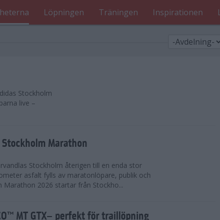
heterna
Löpningen
Träningen
Inspirationen
 adidas Stockholm
parna live –
as Stockholm Marathon
vandlas Stockholm återigen till en enda stor
lometer asfalt fylls av maratonlöpare, publik och
 Marathon 2026 startar från Stockho...
™ MT GTX– perfekt för traillöpning