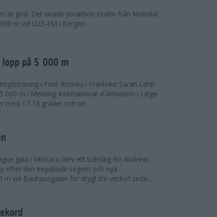
ns är god. Det visade Jonathon Grahn från Mölndal
 000 m vid U23-EM i Bergen.
a lopp på 5 000 m
höjdsträning i Font Romeu i Frankrike Sarah Lahti
 000 m i Meeting International d´Athletism i Liège
der med 17-18 grader och ob...
en
ue gala i Monaco blev ett bakslag för Andreas
opp efter den bejublade segern och nya
 m vid Bauhausgalan för drygt tre veckof seda...
rekord