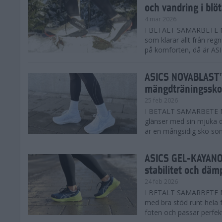
och vandring i blö
4 mar 2026
I BETALT SAMARBETE MED
som klarar allt från reg
på komforten, då är AS
ASICS NOVABLAST™
mängdträningssko
25 feb 2026
I BETALT SAMARBETE ME
glänser med sin mjuka
är en mångsidig sko som 
ASICS GEL-KAYANO™
stabilitet och däm
24 feb 2026
I BETALT SAMARBETE M
med bra stöd runt hela 
foten och passar perfekt