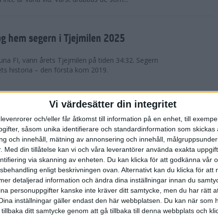
g hem segern i Tjejmilen 2025
na FI, vann årets Tjejmilen på tiden 34:32. Segern
ets historia – den första kom 2019.
en på 12 år i rekordstort adidas
Vi värdesätter din integritet
raton
levenrorer och/eller får åtkomst till information på en enhet, till exempe
ifter, såsom unika identifierare och standardinformation som skickas 
stort adidas Stockholm Halvmaraton avgjordes i
g och innehåll, mätning av annonsering och innehåll, målgruppsunde
äder. 18 grader, mulet och väldigt lite vind. Totalt
.
Med din tillåtelse kan vi och våra leverantörer använda exakta uppgif
a, varav 15,807 kom till sta...
entifiering via skanning av enheten. Du kan klicka för att godkänna vår
sbehandling enligt beskrivningen ovan. Alternativt kan du klicka för att
ll mer detaljerad information och ändra dina inställningar innan du samty
är Sverige vann Finnkampen
ina personuppgifter kanske inte kräver ditt samtycke, men du har rätt 
Dina inställningar gäller endast den här webbplatsen. Du kan när som h
av Finnkampen, världens äldsta och största
 tillbaka ditt samtycke genom att gå tillbaka till denna webbplats och k