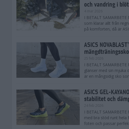
och vandring i blö
4 mar 2026
I BETALT SAMARBETE MED
som klarar allt från reg
på komforten, då är AS
ASICS NOVABLAST™
mängdträningssko
25 feb 2026
I BETALT SAMARBETE ME
glänser med sin mjuka
är en mångsidig sko som 
ASICS GEL-KAYANO™
stabilitet och däm
24 feb 2026
I BETALT SAMARBETE M
med bra stöd runt hela 
foten och passar perfekt