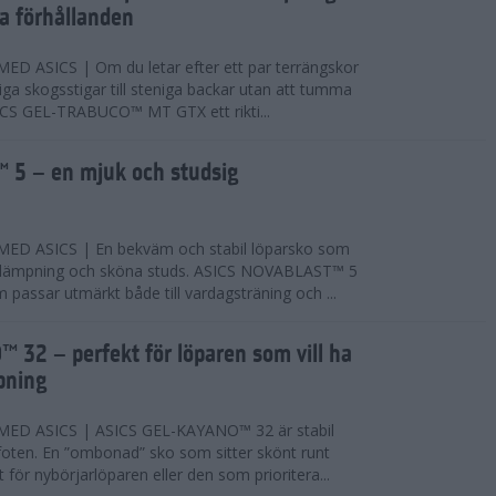
ta förhållanden
 ASICS | Om du letar efter ett par terrängskor
niga skogsstigar till steniga backar utan att tumma
ICS GEL-TRABUCO™ MT GTX ett rikti...
 5 – en mjuk och studsig
D ASICS | En bekväm och stabil löparsko som
 dämpning och sköna studs. ASICS NOVABLAST™ 5
passar utmärkt både till vardagsträning och ...
 32 – perfekt för löparen som vill ha
pning
ED ASICS | ASICS GEL-KAYANO™ 32 är stabil
foten. En ”ombonad” sko som sitter skönt runt
 för nybörjarlöparen eller den som prioritera...