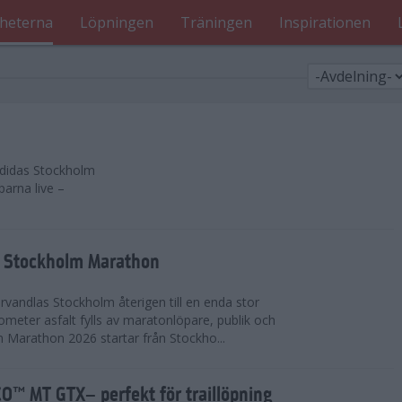
heterna
Löpningen
Träningen
Inspirationen
 adidas Stockholm
parna live –
as Stockholm Marathon
vandlas Stockholm återigen till en enda stor
lometer asfalt fylls av maratonlöpare, publik och
 Marathon 2026 startar från Stockho...
™ MT GTX– perfekt för traillöpning