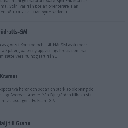
bäste manlige maratonlöpare Kjell-Erik Ståhl är
mal. Ståhl var från början orienterare. Han
ten på 1970-talet. Han bytte sedan ti...
riidrotts-SM
en avgjorts i Karlstad och i Kil. När SM avslutades
a Sjöberg på en ny uppvisning. Precis som när
m satte Vera nu hög fart från ...
 Kramer
 loppets två harar och sedan en stark sololöpning de
 tog Andreas Kramer från Djurgården tillbaka sitt
 m vid tisdagens Folksam GP...
alj till Grahn