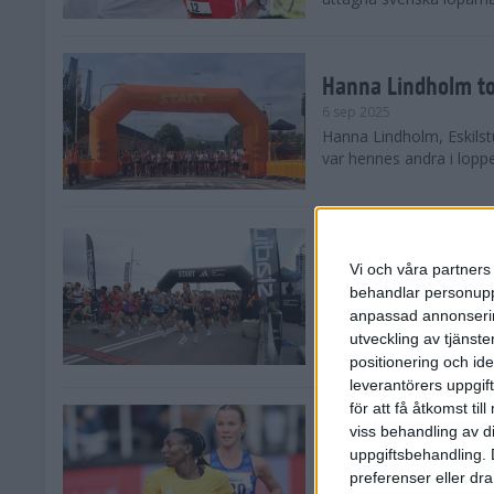
Hanna Lindholm to
6 sep 2025
Hanna Lindholm, Eskilstu
var hennes andra i lopp
Snabbaste segertid
Stockholm Halvma
Vi och våra partners 
30 aug 2025
behandlar personuppg
Ett slutsålt och rekord
anpassad annonserin
nästintill perfekt löparv
utveckling av tjänster
var 19,866 löpare anmäld
positionering och id
leverantörers uppgift
för att få åtkomst ti
Löparna viktiga n
viss behandling av d
26 aug 2025
uppgiftsbehandling. 
Den hundrade upplagan 
preferenser eller dra