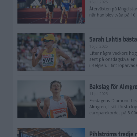
18 jul 2025
Återväxten på långdista
när han blev tvåa på 10
Sarah Lahtis bäst
16 jul 2025
Efter några veckors hög
sent på onsdagskvällen 5
i Belgien. I fint löparvä
Bakslag för Almgr
11 jul 2025
Fredagens Diamond Leag
Almgren, I sitt första l
europarekordet på 5 000
Pihlströms tredje 