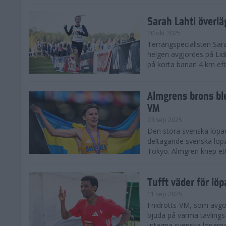
Sarah Lahti överl
20 okt 2025
Terrängspecialisten Sara
helgen avgjordes på Lid
på korta banan 4 km efter
Almgrens brons ble
VM
23 sep 2025
Den stora svenska löpar
deltagande svenska löpa
Tokyo. Almgren knep ett
Tufft väder för löp
11 sep 2025
Friidrotts-VM, som avg
bjuda på varma tävlings
uttagna svenska löparna 