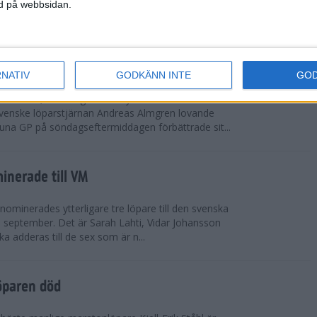
vgjordes inför fullsatta läktare på Stockholms
ned på webbsidan.
 seger i både dam- och herrkampen, delvi...
r Almgren testade VM-formen
RNATIV
GODKÄNN INTE
GO
drotts-VM, som avgörs i Tokyo den 13-21
venske löparstjärnan Andreas Almgren lovande
tuna GP på söndagseftermiddagen förbättrade sit...
inerade till VM
ominerades ytterligare tre löpare till den svenska
i september. Det är Sarah Lahti, Vidar Johansson
 adderas till de sex som är n...
öparen död