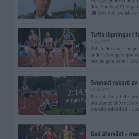
Sveriges genom tiderna 
död. Han blev 79 år gam
tillhörde den svenska eli
Tuffa löpningar i f
3 aug 2025
SM i friidrott har i helg
under söndagen bjöd Ver
hon tidigare vann 1 500 
Svenskt rekord av
22 jul 2025
Efter ett fint arbete av
avslutande 200 metrarna
svenska rekord på 1 000
God återväxt - med