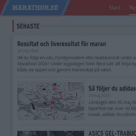
Start
Ny
SENASTE
Resultat och liveresultat för maran
28 maj 2026
​Vill du följa en vän, familjemedlem eller klubbkamrat under
Marathon 2026? Under loppdagen finns flera sätt att följa lö
både via appen och genom liveresultat på nätet.
Så följer du adid
28 maj 2026
Lördagen den 30 maj för
löparfest när över 42 ki
musik. adidas Stockholm
ASICS GEL-TRABUCO