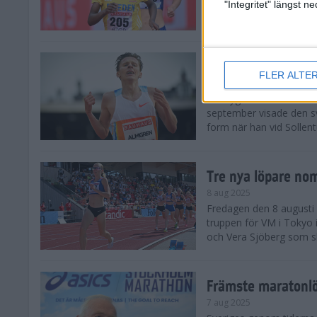
landskamp i friidrott, a
"Integritet" längst 
Stadion. Det blev svensk
Svenskt rekord nä
FLER ALTE
10 aug 2025
En dryg månad före frii
september visade den s
form när han vid Sollen
Tre nya löpare nom
8 aug 2025
Fredagen den 8 augusti n
truppen för VM i Tokyo 
och Vera Sjöberg som ska
Främste maratonl
7 aug 2025