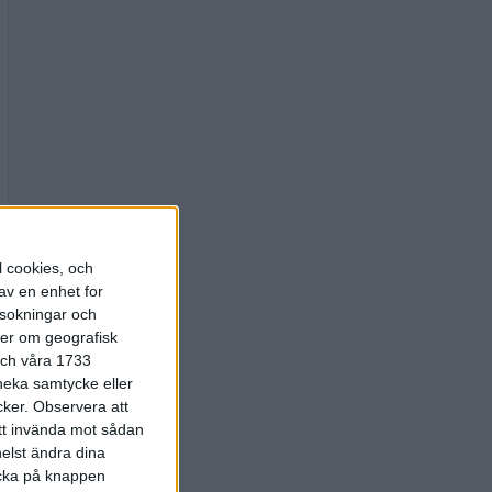
l cookies, och
av en enhet for
rsokningar och
ter om geografisk
 och våra 1733
 neka samtycke eller
cker.
Observera att
att invända mot sådan
elst ändra dina
licka på knappen