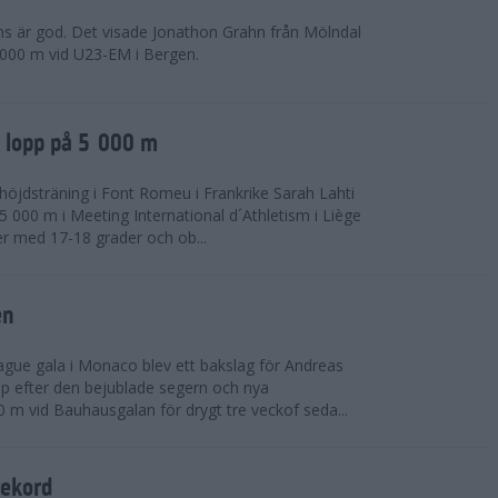
ns är god. Det visade Jonathon Grahn från Mölndal
 000 m vid U23-EM i Bergen.
a lopp på 5 000 m
höjdsträning i Font Romeu i Frankrike Sarah Lahti
 000 m i Meeting International d´Athletism i Liège
der med 17-18 grader och ob...
en
ue gala i Monaco blev ett bakslag för Andreas
opp efter den bejublade segern och nya
 m vid Bauhausgalan för drygt tre veckof seda...
rekord