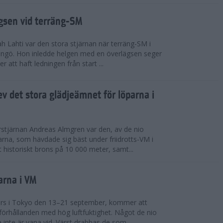
ägsen vid terräng-SM
h Lahti var den stora stjärnan när terräng-SM i
ingö. Hon inledde helgen med en överlägsen seger
 att haft ledningen från start ...
v det stora glädjeämnet för löparna i
stjärnan Andreas Almgren var den, av de nio
rna, som hävdade sig bäst under friidrotts-VM i
 historiskt brons på 10 000 meter, samt...
arna i VM
örs i Tokyo den 13–21 september, kommer att
förhållanden med hög luftfuktighet. Något de nio
inte är vana vid. Värst drabbas de som...