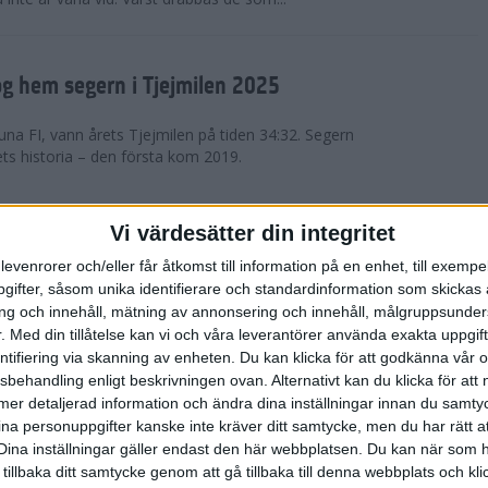
g hem segern i Tjejmilen 2025
na FI, vann årets Tjejmilen på tiden 34:32. Segern
ets historia – den första kom 2019.
en på 12 år i rekordstort adidas
Vi värdesätter din integritet
raton
levenrorer och/eller får åtkomst till information på en enhet, till exempe
ifter, såsom unika identifierare och standardinformation som skickas 
stort adidas Stockholm Halvmaraton avgjordes i
g och innehåll, mätning av annonsering och innehåll, målgruppsunde
äder. 18 grader, mulet och väldigt lite vind. Totalt
.
Med din tillåtelse kan vi och våra leverantörer använda exakta uppgif
a, varav 15,807 kom till sta...
entifiering via skanning av enheten. Du kan klicka för att godkänna vår
sbehandling enligt beskrivningen ovan. Alternativt kan du klicka för att
ll mer detaljerad information och ändra dina inställningar innan du samty
är Sverige vann Finnkampen
ina personuppgifter kanske inte kräver ditt samtycke, men du har rätt 
Dina inställningar gäller endast den här webbplatsen. Du kan när som h
av Finnkampen, världens äldsta och största
 tillbaka ditt samtycke genom att gå tillbaka till denna webbplats och k