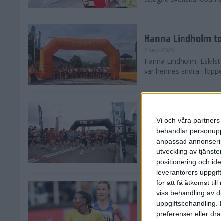
Hanna Lindholm to
6 sep 2025
Hanna Lindholm, Eskilstu
var hennes andra i lopp
Snabbaste segertid
Stockholm Halvma
Vi och våra partners 
30 aug 2025
behandlar personuppg
Ett slutsålt och rekord
anpassad annonserin
nästintill perfekt löparv
utveckling av tjänster
var 19,866 löpare anmäld
positionering och id
leverantörers uppgift
för att få åtkomst ti
Löparna viktiga n
viss behandling av d
26 aug 2025
uppgiftsbehandling. 
Den hundrade upplagan 
preferenser eller dra