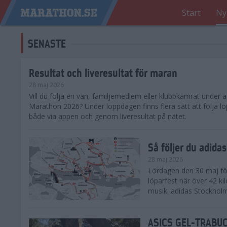
Start
Ny
SENASTE
Resultat och liveresultat för maran
28 maj 2026
​Vill du följa en vän, familjemedlem eller klubbkamrat under
Marathon 2026? Under loppdagen finns flera sätt att följa lö
både via appen och genom liveresultat på nätet.
Så följer du adid
28 maj 2026
Lördagen den 30 maj för
löparfest när över 42 ki
musik. adidas Stockholm
ASICS GEL-TRABUCO