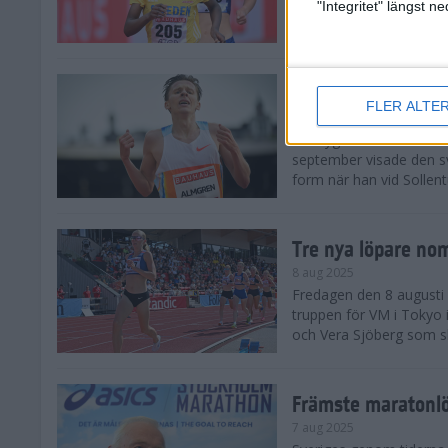
landskamp i friidrott, a
"Integritet" längst 
Stadion. Det blev svensk
Svenskt rekord nä
FLER ALTE
10 aug 2025
En dryg månad före frii
september visade den s
form när han vid Sollen
Tre nya löpare nom
8 aug 2025
Fredagen den 8 augusti n
truppen för VM i Tokyo 
och Vera Sjöberg som ska
Främste maratonl
7 aug 2025