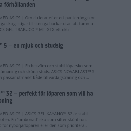
ta förhållanden
 ASICS | Om du letar efter ett par terrängskor
niga skogsstigar till steniga backar utan att tumma
ICS GEL-TRABUCO™ MT GTX ett rikti...
 5 – en mjuk och studsig
D ASICS | En bekväm och stabil löparsko som
 dämpning och sköna studs. ASICS NOVABLAST™ 5
passar utmärkt både till vardagsträning och ...
 32 – perfekt för löparen som vill ha
pning
ED ASICS | ASICS GEL-KAYANO™ 32 är stabil
foten. En ”ombonad” sko som sitter skönt runt
 för nybörjarlöparen eller den som prioritera...