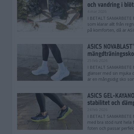
och vandring i blö
4 mar 2026
I BETALT SAMARBETE MED
som klarar allt från reg
på komforten, då är AS
ASICS NOVABLAST™
mängdträningssko
25 feb 2026
I BETALT SAMARBETE ME
glänser med sin mjuka
är en mångsidig sko som 
ASICS GEL-KAYANO™
stabilitet och däm
24 feb 2026
I BETALT SAMARBETE M
med bra stöd runt hela 
foten och passar perfekt