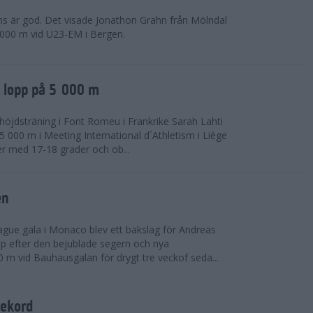
ns är god. Det visade Jonathon Grahn från Mölndal
 000 m vid U23-EM i Bergen.
a lopp på 5 000 m
höjdsträning i Font Romeu i Frankrike Sarah Lahti
 000 m i Meeting International d´Athletism i Liège
der med 17-18 grader och ob...
en
ue gala i Monaco blev ett bakslag för Andreas
opp efter den bejublade segern och nya
 m vid Bauhausgalan för drygt tre veckof seda...
rekord