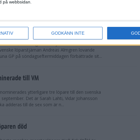
vgjordes inför fullsatta läktare på Stockholms
ned på webbsidan.
 seger i både dam- och herrkampen, delvi...
r Almgren testade VM-formen
RNATIV
GODKÄNN INTE
GO
drotts-VM, som avgörs i Tokyo den 13-21
venske löparstjärnan Andreas Almgren lovande
tuna GP på söndagseftermiddagen förbättrade sit...
inerade till VM
ominerades ytterligare tre löpare till den svenska
i september. Det är Sarah Lahti, Vidar Johansson
 adderas till de sex som är n...
öparen död