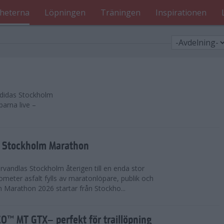
heterna
Löpningen
Träningen
Inspirationen
 adidas Stockholm
parna live –
as Stockholm Marathon
vandlas Stockholm återigen till en enda stor
lometer asfalt fylls av maratonlöpare, publik och
 Marathon 2026 startar från Stockho...
™ MT GTX– perfekt för traillöpning