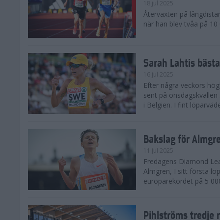
18 jul 2025
Återväxten på långdista
när han blev tvåa på 10
Sarah Lahtis bäst
16 jul 2025
Efter några veckors hög
sent på onsdagskvällen 5
i Belgien. I fint löparvä
Bakslag för Almgr
11 jul 2025
Fredagens Diamond Leag
Almgren, I sitt första l
europarekordet på 5 000
Pihlströms tredje 