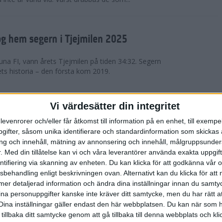
g hem segern i Tjejmilen 2025
na FI, vann årets Tjejmilen på tiden 34:32. Segern
ets historia – den första kom 2019.
en på 12 år i rekordstort adidas
Vi värdesätter din integritet
raton
levenrorer och/eller får åtkomst till information på en enhet, till exempe
ifter, såsom unika identifierare och standardinformation som skickas 
stort adidas Stockholm Halvmaraton avgjordes i
g och innehåll, mätning av annonsering och innehåll, målgruppsunde
äder. 18 grader, mulet och väldigt lite vind. Totalt
.
Med din tillåtelse kan vi och våra leverantörer använda exakta uppgif
a, varav 15,807 kom till sta...
entifiering via skanning av enheten. Du kan klicka för att godkänna vår
sbehandling enligt beskrivningen ovan. Alternativt kan du klicka för att
ll mer detaljerad information och ändra dina inställningar innan du samty
är Sverige vann Finnkampen
ina personuppgifter kanske inte kräver ditt samtycke, men du har rätt 
Dina inställningar gäller endast den här webbplatsen. Du kan när som h
av Finnkampen, världens äldsta och största
 tillbaka ditt samtycke genom att gå tillbaka till denna webbplats och k