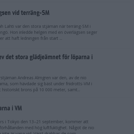
ägsen vid terräng-SM
h Lahti var den stora stjärnan när terräng-SM i
ingö. Hon inledde helgen med en överlägsen seger
 att haft ledningen från start ...
v det stora glädjeämnet för löparna i
stjärnan Andreas Almgren var den, av de nio
rna, som hävdade sig bäst under friidrotts-VM i
 historiskt brons på 10 000 meter, samt...
arna i VM
örs i Tokyo den 13–21 september, kommer att
förhållanden med hög luftfuktighet. Något de nio
inte är vana vid. Värst drabbas de som...