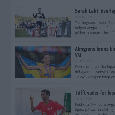
Sarah Lahti överl
20 okt 2025
Terrängspecialisten Sara
helgen avgjordes på Lid
på korta banan 4 km efter
Almgrens brons ble
VM
23 sep 2025
Den stora svenska löpar
deltagande svenska löpa
Tokyo. Almgren knep ett
Tufft väder för löp
11 sep 2025
Friidrotts-VM, som avg
bjuda på varma tävlings
uttagna svenska löparna 