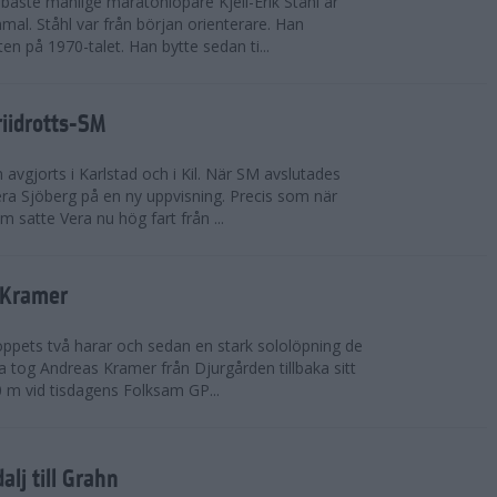
bäste manlige maratonlöpare Kjell-Erik Ståhl är
mal. Ståhl var från början orienterare. Han
ten på 1970-talet. Han bytte sedan ti...
riidrotts-SM
en avgjorts i Karlstad och i Kil. När SM avslutades
a Sjöberg på en ny uppvisning. Precis som när
m satte Vera nu hög fart från ...
 Kramer
 loppets två harar och sedan en stark sololöpning de
 tog Andreas Kramer från Djurgården tillbaka sitt
 m vid tisdagens Folksam GP...
alj till Grahn