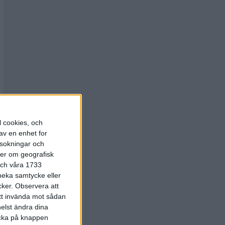
l cookies, och
av en enhet for
rsokningar och
ter om geografisk
 och våra 1733
 neka samtycke eller
cker.
Observera att
att invända mot sådan
elst ändra dina
licka på knappen