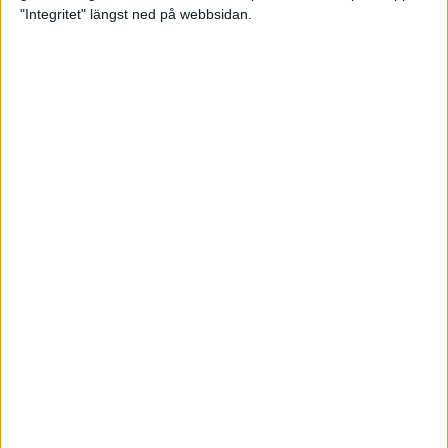
glädjeämnet för löparna i VM
"Integritet" längst ned på webbsidan.
23 sep 2025
Tufft väder för löparna i VM
11 sep 2025
Hanna Lindholm tog hem segern i
Tjejmilen 2025
6 sep 2025
Snabbaste segertiden på 12 år i
rekordstort adidas Stockholm
Halvmaraton
30 aug 2025