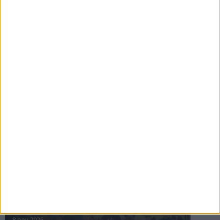
16 jul 2025
Bakslag för Almgren
11 jul 2025
Pihlströms tredje rekord
3 jul 2025
nästa ›
INTRESSANTA LOPP
Höstrusket • 8 november
8 nov 2025