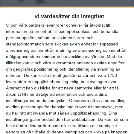
Vi värdesätter din integritet
ASICS NOVABLAST™ 5 – en mjuk
Vi och våra partners levenrorer och/eller får åtkomst till
och studsig mängdträningssko
information på en enhet, till exempel cookies, och behandlar
25 feb 2026
personuppgifter, såsom unika identifierare och
standardinformation som skickas av en enhet for anpassad
annonsering och innehåll, mätning av annonsering och innehåll,
ASICS GEL-KAYANO™ 32 – perfekt
målgruppsundersokningar och utveckling av tjänster.
Med din
för löparen som vill ha stabilitet
tillåtelse kan vi och våra leverantörer använda exakta uppgifter
och dämpning
om geografisk positionering och identifiering via skanning av
24 feb 2026
enheten. Du kan klicka för att godkänna vår och våra 1733
leverantörers uppgiftsbehandling enligt beskrivningen ovan.
Alternativt kan du klicka för att neka samtycke eller för att få
Sarah Lahti överlägsen vid
åtkomst till mer detaljerad information och ändra dina
terräng-SM
inställningar innan du samtycker.
Observera att viss behandling
20 okt 2025
av dina personuppgifter kanske inte kräver ditt samtycke, men
du har rätt att invända mot sådan uppgiftsbehandling. Dina
inställningar gäller endast den här webbplatsen. Du kan när som
helst ändra dina preferenser eller dra tillbaka ditt samtycke
Almgrens brons blev det stora
genom att gå tillbaka till denna webbplats och klicka på knappen