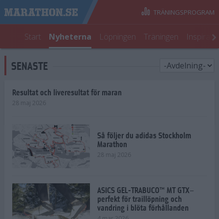
TRÄNINGSPROGRAM
Start
Nyheterna
Löpningen
Träningen
Inspirati
SENASTE
Resultat och liveresultat för maran
28 maj 2026
Så följer du adidas Stockholm
Marathon
28 maj 2026
ASICS GEL-TRABUCO™ MT GTX–
perfekt för traillöpning och
vandring i blöta förhållanden
4 mar 2026