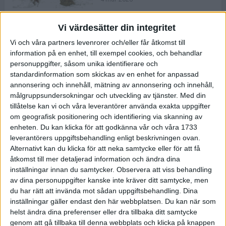
Vi värdesätter din integritet
ASICS NOVABLAST™ 5 – en mjuk
Vi och våra partners levenrorer och/eller får åtkomst till
och studsig mängdträningssko
information på en enhet, till exempel cookies, och behandlar
25 feb 2026
personuppgifter, såsom unika identifierare och
standardinformation som skickas av en enhet for anpassad
annonsering och innehåll, mätning av annonsering och innehåll,
ASICS GEL-KAYANO™ 32 – perfekt
målgruppsundersokningar och utveckling av tjänster.
Med din
för löparen som vill ha stabilitet
tillåtelse kan vi och våra leverantörer använda exakta uppgifter
och dämpning
om geografisk positionering och identifiering via skanning av
24 feb 2026
enheten. Du kan klicka för att godkänna vår och våra 1733
leverantörers uppgiftsbehandling enligt beskrivningen ovan.
Alternativt kan du klicka för att neka samtycke eller för att få
Sarah Lahti överlägsen vid
åtkomst till mer detaljerad information och ändra dina
terräng-SM
inställningar innan du samtycker.
Observera att viss behandling
20 okt 2025
av dina personuppgifter kanske inte kräver ditt samtycke, men
du har rätt att invända mot sådan uppgiftsbehandling. Dina
inställningar gäller endast den här webbplatsen. Du kan när som
helst ändra dina preferenser eller dra tillbaka ditt samtycke
Almgrens brons blev det stora
genom att gå tillbaka till denna webbplats och klicka på knappen