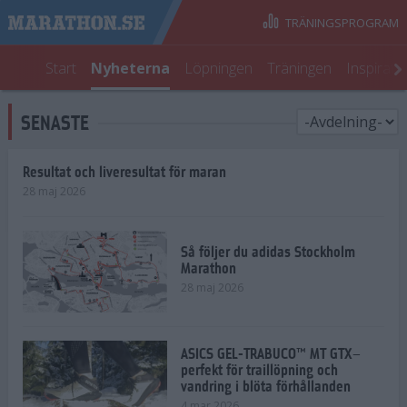
TRÄNINGSPROGRAM
Start
Nyheterna
Löpningen
Träningen
Inspirati
SENASTE
Resultat och liveresultat för maran
28 maj 2026
Så följer du adidas Stockholm
Marathon
28 maj 2026
ASICS GEL-TRABUCO™ MT GTX–
perfekt för traillöpning och
vandring i blöta förhållanden
4 mar 2026