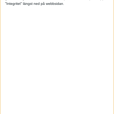
glädjeämnet för löparna i VM
"Integritet" längst ned på webbsidan.
23 sep 2025
Tufft väder för löparna i VM
11 sep 2025
Hanna Lindholm tog hem segern i
Tjejmilen 2025
6 sep 2025
Snabbaste segertiden på 12 år i
rekordstort adidas Stockholm
Halvmaraton
30 aug 2025