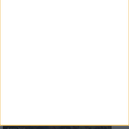
16 jul 2025
Bakslag för Almgren
11 jul 2025
Pihlströms tredje rekord
3 jul 2025
nästa ›
INTRESSANTA LOPP
Höstrusket • 8 november
8 nov 2025