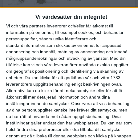
Vi värdesätter din integritet
ASICS NOVABLAST™ 5 – en mjuk
Vi och våra partners levenrorer och/eller får åtkomst till
och studsig mängdträningssko
information på en enhet, till exempel cookies, och behandlar
25 feb 2026
personuppgifter, såsom unika identifierare och
standardinformation som skickas av en enhet for anpassad
annonsering och innehåll, mätning av annonsering och innehåll,
ASICS GEL-KAYANO™ 32 – perfekt
målgruppsundersokningar och utveckling av tjänster.
Med din
för löparen som vill ha stabilitet
tillåtelse kan vi och våra leverantörer använda exakta uppgifter
och dämpning
om geografisk positionering och identifiering via skanning av
24 feb 2026
enheten. Du kan klicka för att godkänna vår och våra 1733
leverantörers uppgiftsbehandling enligt beskrivningen ovan.
Alternativt kan du klicka för att neka samtycke eller för att få
Sarah Lahti överlägsen vid
åtkomst till mer detaljerad information och ändra dina
terräng-SM
inställningar innan du samtycker.
Observera att viss behandling
20 okt 2025
av dina personuppgifter kanske inte kräver ditt samtycke, men
du har rätt att invända mot sådan uppgiftsbehandling. Dina
inställningar gäller endast den här webbplatsen. Du kan när som
helst ändra dina preferenser eller dra tillbaka ditt samtycke
Almgrens brons blev det stora
genom att gå tillbaka till denna webbplats och klicka på knappen