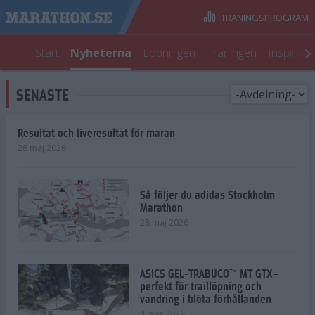
TRÄNINGSPROGRAM
Start
Nyheterna
Löpningen
Träningen
Inspirati
SENASTE
Resultat och liveresultat för maran
28 maj 2026
Så följer du adidas Stockholm
Marathon
28 maj 2026
ASICS GEL-TRABUCO™ MT GTX–
perfekt för traillöpning och
vandring i blöta förhållanden
4 mar 2026