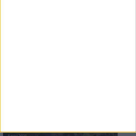
16 jul 2025
Bakslag för Almgren
11 jul 2025
Pihlströms tredje rekord
3 jul 2025
nästa ›
INTRESSANTA LOPP
Höstrusket • 8 november
8 nov 2025