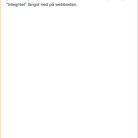
glädjeämnet för löparna i VM
"Integritet" längst ned på webbsidan.
23 sep 2025
Tufft väder för löparna i VM
11 sep 2025
Hanna Lindholm tog hem segern i
Tjejmilen 2025
6 sep 2025
Snabbaste segertiden på 12 år i
rekordstort adidas Stockholm
Halvmaraton
30 aug 2025