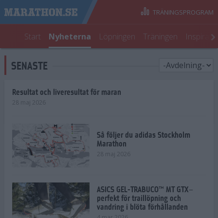
TRÄNINGSPROGRAM
Start
Nyheterna
Löpningen
Träningen
Inspirati
SENASTE
Resultat och liveresultat för maran
28 maj 2026
Så följer du adidas Stockholm
Marathon
28 maj 2026
ASICS GEL-TRABUCO™ MT GTX–
perfekt för traillöpning och
vandring i blöta förhållanden
4 mar 2026