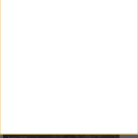
16 jul 2025
Bakslag för Almgren
11 jul 2025
Pihlströms tredje rekord
3 jul 2025
nästa ›
INTRESSANTA LOPP
Höstrusket • 8 november
8 nov 2025