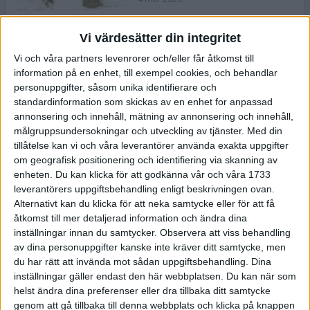
Vi värdesätter din integritet
ASICS NOVABLAST™ 5 – en mjuk
Vi och våra partners levenrorer och/eller får åtkomst till
och studsig mängdträningssko
information på en enhet, till exempel cookies, och behandlar
25 feb 2026
personuppgifter, såsom unika identifierare och
standardinformation som skickas av en enhet for anpassad
annonsering och innehåll, mätning av annonsering och innehåll,
ASICS GEL-KAYANO™ 32 – perfekt
målgruppsundersokningar och utveckling av tjänster.
Med din
för löparen som vill ha stabilitet
tillåtelse kan vi och våra leverantörer använda exakta uppgifter
och dämpning
om geografisk positionering och identifiering via skanning av
24 feb 2026
enheten. Du kan klicka för att godkänna vår och våra 1733
leverantörers uppgiftsbehandling enligt beskrivningen ovan.
Alternativt kan du klicka för att neka samtycke eller för att få
Sarah Lahti överlägsen vid
åtkomst till mer detaljerad information och ändra dina
terräng-SM
inställningar innan du samtycker.
Observera att viss behandling
20 okt 2025
av dina personuppgifter kanske inte kräver ditt samtycke, men
du har rätt att invända mot sådan uppgiftsbehandling. Dina
inställningar gäller endast den här webbplatsen. Du kan när som
helst ändra dina preferenser eller dra tillbaka ditt samtycke
Almgrens brons blev det stora
genom att gå tillbaka till denna webbplats och klicka på knappen