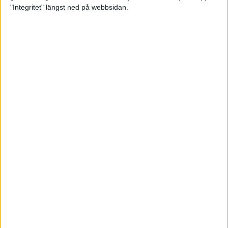
glädjeämnet för löparna i VM
"Integritet" längst ned på webbsidan.
23 sep 2025
Tufft väder för löparna i VM
11 sep 2025
Hanna Lindholm tog hem segern i
Tjejmilen 2025
6 sep 2025
Snabbaste segertiden på 12 år i
rekordstort adidas Stockholm
Halvmaraton
30 aug 2025