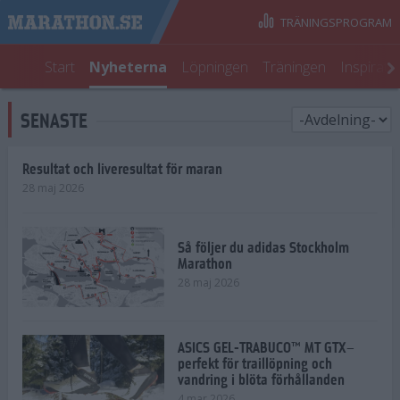
TRÄNINGSPROGRAM
Start
Nyheterna
Löpningen
Träningen
Inspirati
SENASTE
Resultat och liveresultat för maran
28 maj 2026
Så följer du adidas Stockholm
Marathon
28 maj 2026
ASICS GEL-TRABUCO™ MT GTX–
perfekt för traillöpning och
vandring i blöta förhållanden
4 mar 2026