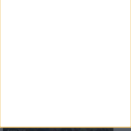
16 jul 2025
Bakslag för Almgren
11 jul 2025
Pihlströms tredje rekord
3 jul 2025
nästa ›
INTRESSANTA LOPP
Höstrusket • 8 november
8 nov 2025