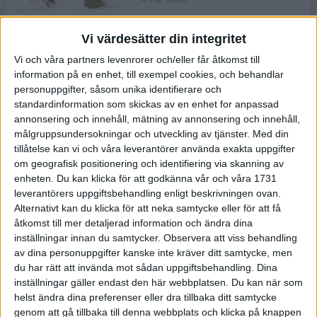
Vi värdesätter din integritet
ASICS NOVABLAST™ 5 – en mjuk
Vi och våra partners levenrorer och/eller får åtkomst till
och studsig mängdträningssko
information på en enhet, till exempel cookies, och behandlar
25 feb 2026
personuppgifter, såsom unika identifierare och
standardinformation som skickas av en enhet for anpassad
annonsering och innehåll, mätning av annonsering och innehåll,
ASICS GEL-KAYANO™ 32 – perfekt
målgruppsundersokningar och utveckling av tjänster.
Med din
för löparen som vill ha stabilitet
tillåtelse kan vi och våra leverantörer använda exakta uppgifter
och dämpning
om geografisk positionering och identifiering via skanning av
24 feb 2026
enheten. Du kan klicka för att godkänna vår och våra 1731
leverantörers uppgiftsbehandling enligt beskrivningen ovan.
Alternativt kan du klicka för att neka samtycke eller för att få
Sarah Lahti överlägsen vid
åtkomst till mer detaljerad information och ändra dina
terräng-SM
inställningar innan du samtycker.
Observera att viss behandling
20 okt 2025
av dina personuppgifter kanske inte kräver ditt samtycke, men
du har rätt att invända mot sådan uppgiftsbehandling. Dina
inställningar gäller endast den här webbplatsen. Du kan när som
helst ändra dina preferenser eller dra tillbaka ditt samtycke
Almgrens brons blev det stora
genom att gå tillbaka till denna webbplats och klicka på knappen