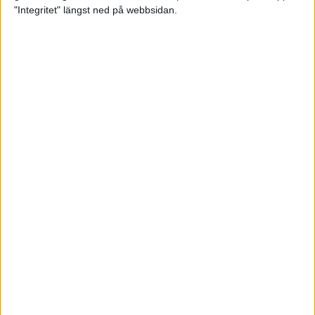
glädjeämnet för löparna i VM
"Integritet" längst ned på webbsidan.
23 sep 2025
Tufft väder för löparna i VM
11 sep 2025
Hanna Lindholm tog hem segern i
Tjejmilen 2025
6 sep 2025
Snabbaste segertiden på 12 år i
rekordstort adidas Stockholm
Halvmaraton
30 aug 2025