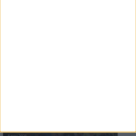
16 jul 2025
Bakslag för Almgren
11 jul 2025
Pihlströms tredje rekord
3 jul 2025
nästa ›
INTRESSANTA LOPP
Höstrusket • 8 november
8 nov 2025