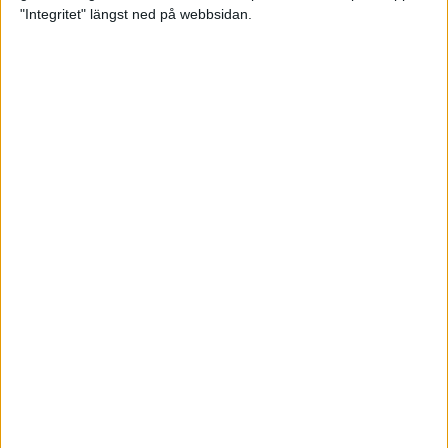
glädjeämnet för löparna i VM
"Integritet" längst ned på webbsidan.
23 sep 2025
Tufft väder för löparna i VM
11 sep 2025
Hanna Lindholm tog hem segern i
Tjejmilen 2025
6 sep 2025
Snabbaste segertiden på 12 år i
rekordstort adidas Stockholm
Halvmaraton
30 aug 2025