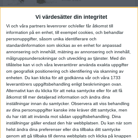
Vi värdesätter din integritet
ASICS NOVABLAST™ 5 – en mjuk
Vi och våra partners levenrorer och/eller får åtkomst till
och studsig mängdträningssko
information på en enhet, till exempel cookies, och behandlar
25 feb 2026
personuppgifter, såsom unika identifierare och
standardinformation som skickas av en enhet for anpassad
annonsering och innehåll, mätning av annonsering och innehåll,
ASICS GEL-KAYANO™ 32 – perfekt
målgruppsundersokningar och utveckling av tjänster.
Med din
för löparen som vill ha stabilitet
tillåtelse kan vi och våra leverantörer använda exakta uppgifter
och dämpning
om geografisk positionering och identifiering via skanning av
24 feb 2026
enheten. Du kan klicka för att godkänna vår och våra 1733
leverantörers uppgiftsbehandling enligt beskrivningen ovan.
Alternativt kan du klicka för att neka samtycke eller för att få
Sarah Lahti överlägsen vid
åtkomst till mer detaljerad information och ändra dina
terräng-SM
inställningar innan du samtycker.
Observera att viss behandling
20 okt 2025
av dina personuppgifter kanske inte kräver ditt samtycke, men
du har rätt att invända mot sådan uppgiftsbehandling. Dina
inställningar gäller endast den här webbplatsen. Du kan när som
helst ändra dina preferenser eller dra tillbaka ditt samtycke
Almgrens brons blev det stora
genom att gå tillbaka till denna webbplats och klicka på knappen