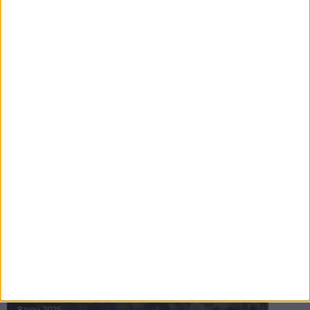
16 jul 2025
Bakslag för Almgren
11 jul 2025
Pihlströms tredje rekord
3 jul 2025
nästa ›
INTRESSANTA LOPP
Höstrusket • 8 november
8 nov 2025