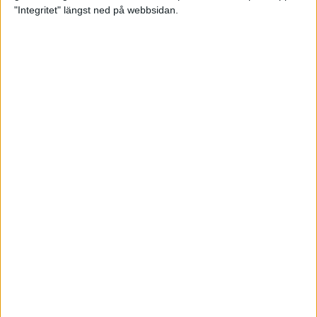
glädjeämnet för löparna i VM
"Integritet" längst ned på webbsidan.
23 sep 2025
Tufft väder för löparna i VM
11 sep 2025
Hanna Lindholm tog hem segern i
Tjejmilen 2025
6 sep 2025
Snabbaste segertiden på 12 år i
rekordstort adidas Stockholm
Halvmaraton
30 aug 2025