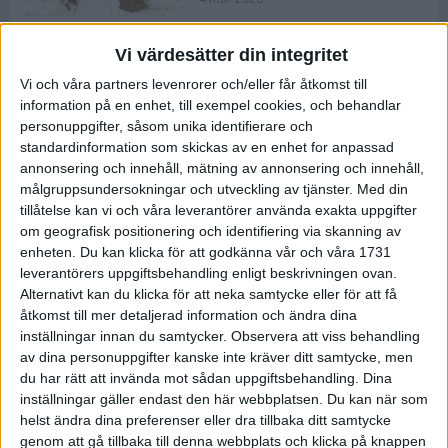
Vi värdesätter din integritet
ASICS NOVABLAST™ 5 – en mjuk
Vi och våra partners levenrorer och/eller får åtkomst till
och studsig mängdträningssko
information på en enhet, till exempel cookies, och behandlar
25 feb 2026
personuppgifter, såsom unika identifierare och
standardinformation som skickas av en enhet for anpassad
annonsering och innehåll, mätning av annonsering och innehåll,
ASICS GEL-KAYANO™ 32 – perfekt
målgruppsundersokningar och utveckling av tjänster.
Med din
för löparen som vill ha stabilitet
tillåtelse kan vi och våra leverantörer använda exakta uppgifter
och dämpning
om geografisk positionering och identifiering via skanning av
24 feb 2026
enheten. Du kan klicka för att godkänna vår och våra 1731
leverantörers uppgiftsbehandling enligt beskrivningen ovan.
Alternativt kan du klicka för att neka samtycke eller för att få
Sarah Lahti överlägsen vid
åtkomst till mer detaljerad information och ändra dina
terräng-SM
inställningar innan du samtycker.
Observera att viss behandling
20 okt 2025
av dina personuppgifter kanske inte kräver ditt samtycke, men
du har rätt att invända mot sådan uppgiftsbehandling. Dina
inställningar gäller endast den här webbplatsen. Du kan när som
helst ändra dina preferenser eller dra tillbaka ditt samtycke
Almgrens brons blev det stora
genom att gå tillbaka till denna webbplats och klicka på knappen