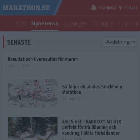
TRÄNINGSPROGRAM
Start
Nyheterna
Löpningen
Träningen
Inspirati
SENASTE
Resultat och liveresultat för maran
28 maj 2026
Så följer du adidas Stockholm
Marathon
28 maj 2026
ASICS GEL-TRABUCO™ MT GTX–
perfekt för traillöpning och
vandring i blöta förhållanden
4 mar 2026