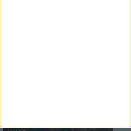
16 jul 2025
Bakslag för Almgren
11 jul 2025
Pihlströms tredje rekord
3 jul 2025
nästa ›
INTRESSANTA LOPP
Höstrusket • 8 november
8 nov 2025