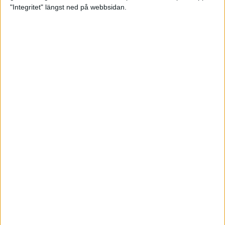
glädjeämnet för löparna i VM
"Integritet" längst ned på webbsidan.
23 sep 2025
Tufft väder för löparna i VM
11 sep 2025
Hanna Lindholm tog hem segern i
Tjejmilen 2025
6 sep 2025
Snabbaste segertiden på 12 år i
rekordstort adidas Stockholm
Halvmaraton
30 aug 2025