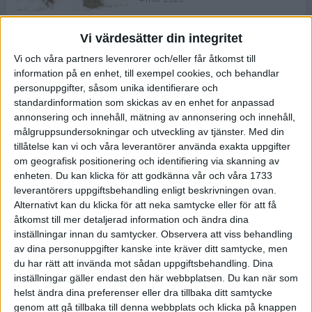
Vi värdesätter din integritet
ASICS NOVABLAST™ 5 – en mjuk
Vi och våra partners levenrorer och/eller får åtkomst till
och studsig mängdträningssko
information på en enhet, till exempel cookies, och behandlar
25 feb 2026
personuppgifter, såsom unika identifierare och
standardinformation som skickas av en enhet for anpassad
annonsering och innehåll, mätning av annonsering och innehåll,
ASICS GEL-KAYANO™ 32 – perfekt
målgruppsundersokningar och utveckling av tjänster.
Med din
för löparen som vill ha stabilitet
tillåtelse kan vi och våra leverantörer använda exakta uppgifter
och dämpning
om geografisk positionering och identifiering via skanning av
24 feb 2026
enheten. Du kan klicka för att godkänna vår och våra 1733
leverantörers uppgiftsbehandling enligt beskrivningen ovan.
Alternativt kan du klicka för att neka samtycke eller för att få
Sarah Lahti överlägsen vid
åtkomst till mer detaljerad information och ändra dina
terräng-SM
inställningar innan du samtycker.
Observera att viss behandling
20 okt 2025
av dina personuppgifter kanske inte kräver ditt samtycke, men
du har rätt att invända mot sådan uppgiftsbehandling. Dina
inställningar gäller endast den här webbplatsen. Du kan när som
helst ändra dina preferenser eller dra tillbaka ditt samtycke
Almgrens brons blev det stora
genom att gå tillbaka till denna webbplats och klicka på knappen