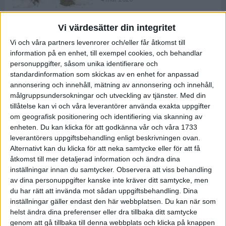
Vi värdesätter din integritet
ASICS NOVABLAST™ 5 – en mjuk
Vi och våra partners levenrorer och/eller får åtkomst till
och studsig mängdträningssko
information på en enhet, till exempel cookies, och behandlar
25 feb 2026
personuppgifter, såsom unika identifierare och
standardinformation som skickas av en enhet for anpassad
annonsering och innehåll, mätning av annonsering och innehåll,
ASICS GEL-KAYANO™ 32 – perfekt
målgruppsundersokningar och utveckling av tjänster.
Med din
för löparen som vill ha stabilitet
tillåtelse kan vi och våra leverantörer använda exakta uppgifter
och dämpning
om geografisk positionering och identifiering via skanning av
24 feb 2026
enheten. Du kan klicka för att godkänna vår och våra 1733
leverantörers uppgiftsbehandling enligt beskrivningen ovan.
Alternativt kan du klicka för att neka samtycke eller för att få
Sarah Lahti överlägsen vid
åtkomst till mer detaljerad information och ändra dina
terräng-SM
inställningar innan du samtycker.
Observera att viss behandling
20 okt 2025
av dina personuppgifter kanske inte kräver ditt samtycke, men
du har rätt att invända mot sådan uppgiftsbehandling. Dina
inställningar gäller endast den här webbplatsen. Du kan när som
helst ändra dina preferenser eller dra tillbaka ditt samtycke
Almgrens brons blev det stora
genom att gå tillbaka till denna webbplats och klicka på knappen