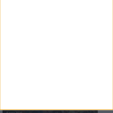
16 jul 2025
Bakslag för Almgren
11 jul 2025
Pihlströms tredje rekord
3 jul 2025
nästa ›
INTRESSANTA LOPP
Höstrusket • 8 november
8 nov 2025