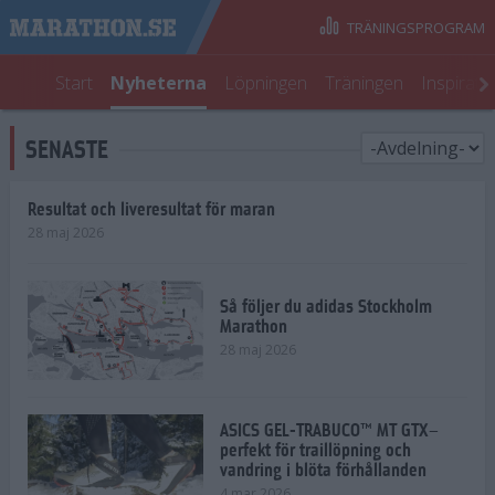
TRÄNINGSPROGRAM
Start
Nyheterna
Löpningen
Träningen
Inspirati
SENASTE
Resultat och liveresultat för maran
28 maj 2026
Så följer du adidas Stockholm
Marathon
28 maj 2026
ASICS GEL-TRABUCO™ MT GTX–
perfekt för traillöpning och
vandring i blöta förhållanden
4 mar 2026