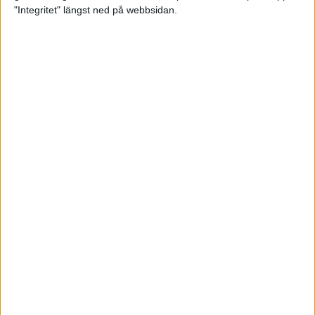
glädjeämnet för löparna i VM
"Integritet" längst ned på webbsidan.
23 sep 2025
Tufft väder för löparna i VM
11 sep 2025
Hanna Lindholm tog hem segern i
Tjejmilen 2025
6 sep 2025
Snabbaste segertiden på 12 år i
rekordstort adidas Stockholm
Halvmaraton
30 aug 2025