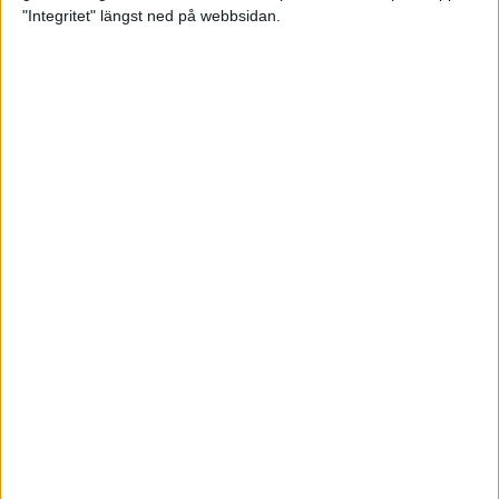
glädjeämnet för löparna i VM
"Integritet" längst ned på webbsidan.
23 sep 2025
Tufft väder för löparna i VM
11 sep 2025
Hanna Lindholm tog hem segern i
Tjejmilen 2025
6 sep 2025
Snabbaste segertiden på 12 år i
rekordstort adidas Stockholm
Halvmaraton
30 aug 2025