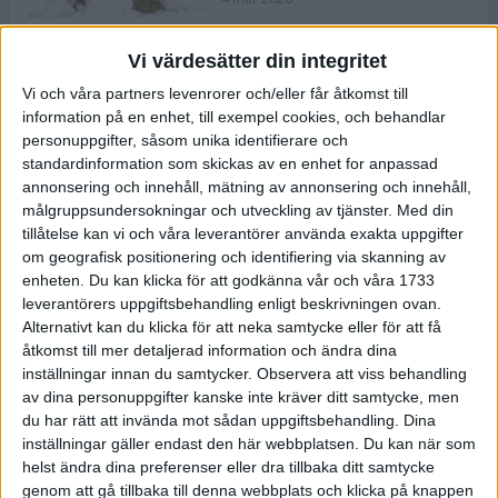
Vi värdesätter din integritet
ASICS NOVABLAST™ 5 – en mjuk
Vi och våra partners levenrorer och/eller får åtkomst till
och studsig mängdträningssko
information på en enhet, till exempel cookies, och behandlar
25 feb 2026
personuppgifter, såsom unika identifierare och
standardinformation som skickas av en enhet for anpassad
annonsering och innehåll, mätning av annonsering och innehåll,
ASICS GEL-KAYANO™ 32 – perfekt
målgruppsundersokningar och utveckling av tjänster.
Med din
för löparen som vill ha stabilitet
tillåtelse kan vi och våra leverantörer använda exakta uppgifter
och dämpning
om geografisk positionering och identifiering via skanning av
24 feb 2026
enheten. Du kan klicka för att godkänna vår och våra 1733
leverantörers uppgiftsbehandling enligt beskrivningen ovan.
Alternativt kan du klicka för att neka samtycke eller för att få
Sarah Lahti överlägsen vid
åtkomst till mer detaljerad information och ändra dina
terräng-SM
inställningar innan du samtycker.
Observera att viss behandling
20 okt 2025
av dina personuppgifter kanske inte kräver ditt samtycke, men
du har rätt att invända mot sådan uppgiftsbehandling. Dina
inställningar gäller endast den här webbplatsen. Du kan när som
helst ändra dina preferenser eller dra tillbaka ditt samtycke
Almgrens brons blev det stora
genom att gå tillbaka till denna webbplats och klicka på knappen