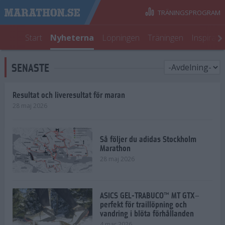
TRÄNINGSPROGRAM
Start
Nyheterna
Löpningen
Träningen
Inspirati
SENASTE
Resultat och liveresultat för maran
28 maj 2026
Så följer du adidas Stockholm
Marathon
28 maj 2026
ASICS GEL-TRABUCO™ MT GTX–
perfekt för traillöpning och
vandring i blöta förhållanden
4 mar 2026