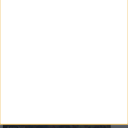
16 jul 2025
Bakslag för Almgren
11 jul 2025
Pihlströms tredje rekord
3 jul 2025
nästa ›
INTRESSANTA LOPP
Höstrusket • 8 november
8 nov 2025