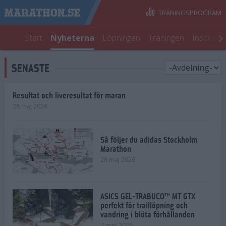
TRÄNINGSPROGRAM
Start
Nyheterna
Löpningen
Träningen
Inspirati
SENASTE
Resultat och liveresultat för maran
28 maj 2026
Så följer du adidas Stockholm
Marathon
28 maj 2026
ASICS GEL-TRABUCO™ MT GTX–
perfekt för traillöpning och
vandring i blöta förhållanden
4 mar 2026