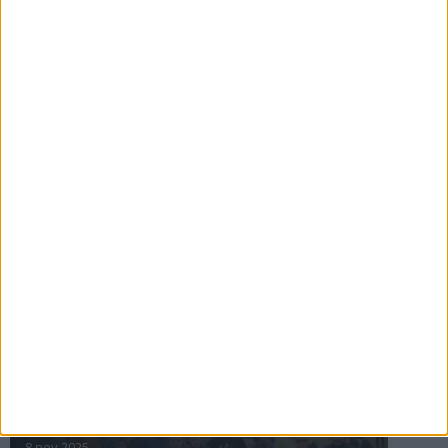
16 jul 2025
Bakslag för Almgren
11 jul 2025
Pihlströms tredje rekord
3 jul 2025
nästa ›
INTRESSANTA LOPP
Höstrusket • 8 november
8 nov 2025