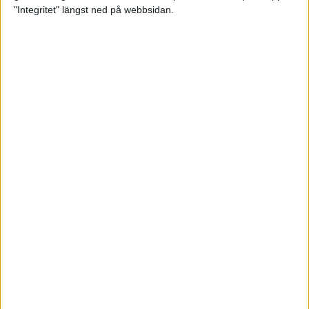
glädjeämnet för löparna i VM
"Integritet" längst ned på webbsidan.
23 sep 2025
Tufft väder för löparna i VM
11 sep 2025
Hanna Lindholm tog hem segern i
Tjejmilen 2025
6 sep 2025
Snabbaste segertiden på 12 år i
rekordstort adidas Stockholm
Halvmaraton
30 aug 2025