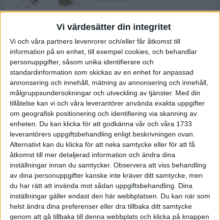
Vi värdesätter din integritet
ASICS NOVABLAST™ 5 – en mjuk
Vi och våra partners levenrorer och/eller får åtkomst till
och studsig mängdträningssko
information på en enhet, till exempel cookies, och behandlar
25 feb 2026
personuppgifter, såsom unika identifierare och
standardinformation som skickas av en enhet for anpassad
annonsering och innehåll, mätning av annonsering och innehåll,
ASICS GEL-KAYANO™ 32 – perfekt
målgruppsundersokningar och utveckling av tjänster.
Med din
för löparen som vill ha stabilitet
tillåtelse kan vi och våra leverantörer använda exakta uppgifter
och dämpning
om geografisk positionering och identifiering via skanning av
24 feb 2026
enheten. Du kan klicka för att godkänna vår och våra 1733
leverantörers uppgiftsbehandling enligt beskrivningen ovan.
Alternativt kan du klicka för att neka samtycke eller för att få
Sarah Lahti överlägsen vid
åtkomst till mer detaljerad information och ändra dina
terräng-SM
inställningar innan du samtycker.
Observera att viss behandling
20 okt 2025
av dina personuppgifter kanske inte kräver ditt samtycke, men
du har rätt att invända mot sådan uppgiftsbehandling. Dina
inställningar gäller endast den här webbplatsen. Du kan när som
helst ändra dina preferenser eller dra tillbaka ditt samtycke
Almgrens brons blev det stora
genom att gå tillbaka till denna webbplats och klicka på knappen