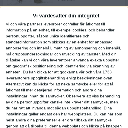
Vi värdesätter din integritet
ASICS NOVABLAST™ 5 – en mjuk
Vi och våra partners levenrorer och/eller får åtkomst till
och studsig mängdträningssko
information på en enhet, till exempel cookies, och behandlar
25 feb 2026
personuppgifter, såsom unika identifierare och
standardinformation som skickas av en enhet for anpassad
annonsering och innehåll, mätning av annonsering och innehåll,
ASICS GEL-KAYANO™ 32 – perfekt
målgruppsundersokningar och utveckling av tjänster.
Med din
för löparen som vill ha stabilitet
tillåtelse kan vi och våra leverantörer använda exakta uppgifter
och dämpning
om geografisk positionering och identifiering via skanning av
24 feb 2026
enheten. Du kan klicka för att godkänna vår och våra 1733
leverantörers uppgiftsbehandling enligt beskrivningen ovan.
Alternativt kan du klicka för att neka samtycke eller för att få
Sarah Lahti överlägsen vid
åtkomst till mer detaljerad information och ändra dina
terräng-SM
inställningar innan du samtycker.
Observera att viss behandling
20 okt 2025
av dina personuppgifter kanske inte kräver ditt samtycke, men
du har rätt att invända mot sådan uppgiftsbehandling. Dina
inställningar gäller endast den här webbplatsen. Du kan när som
helst ändra dina preferenser eller dra tillbaka ditt samtycke
Almgrens brons blev det stora
genom att gå tillbaka till denna webbplats och klicka på knappen