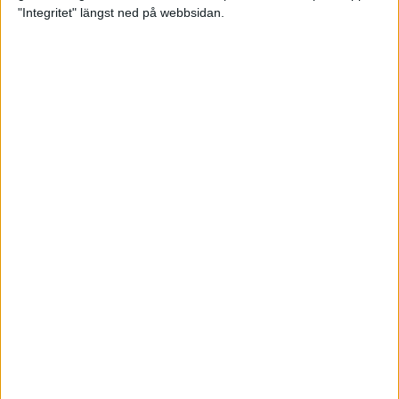
glädjeämnet för löparna i VM
"Integritet" längst ned på webbsidan.
23 sep 2025
Tufft väder för löparna i VM
11 sep 2025
Hanna Lindholm tog hem segern i
Tjejmilen 2025
6 sep 2025
Snabbaste segertiden på 12 år i
rekordstort adidas Stockholm
Halvmaraton
30 aug 2025