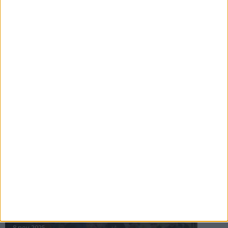
16 jul 2025
Bakslag för Almgren
11 jul 2025
Pihlströms tredje rekord
3 jul 2025
nästa ›
INTRESSANTA LOPP
Höstrusket • 8 november
8 nov 2025