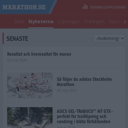
TRÄNINGSPROGRAM
Start
Nyheterna
Löpningen
Träningen
Inspirati
SENASTE
Resultat och liveresultat för maran
28 maj 2026
Så följer du adidas Stockholm
Marathon
28 maj 2026
ASICS GEL-TRABUCO™ MT GTX–
perfekt för traillöpning och
vandring i blöta förhållanden
4 mar 2026