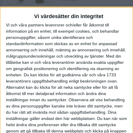
Vi värdesätter din integritet
ASICS NOVABLAST™ 5 – en mjuk
Vi och våra partners levenrorer och/eller får åtkomst till
och studsig mängdträningssko
information på en enhet, till exempel cookies, och behandlar
25 feb 2026
personuppgifter, såsom unika identifierare och
standardinformation som skickas av en enhet for anpassad
annonsering och innehåll, mätning av annonsering och innehåll,
ASICS GEL-KAYANO™ 32 – perfekt
målgruppsundersokningar och utveckling av tjänster.
Med din
för löparen som vill ha stabilitet
tillåtelse kan vi och våra leverantörer använda exakta uppgifter
och dämpning
om geografisk positionering och identifiering via skanning av
24 feb 2026
enheten. Du kan klicka för att godkänna vår och våra 1733
leverantörers uppgiftsbehandling enligt beskrivningen ovan.
Alternativt kan du klicka för att neka samtycke eller för att få
Sarah Lahti överlägsen vid
åtkomst till mer detaljerad information och ändra dina
terräng-SM
inställningar innan du samtycker.
Observera att viss behandling
20 okt 2025
av dina personuppgifter kanske inte kräver ditt samtycke, men
du har rätt att invända mot sådan uppgiftsbehandling. Dina
inställningar gäller endast den här webbplatsen. Du kan när som
helst ändra dina preferenser eller dra tillbaka ditt samtycke
Almgrens brons blev det stora
genom att gå tillbaka till denna webbplats och klicka på knappen