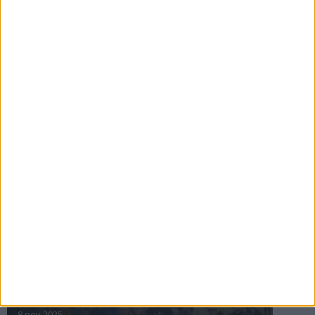
16 jul 2025
Bakslag för Almgren
11 jul 2025
Pihlströms tredje rekord
3 jul 2025
nästa ›
INTRESSANTA LOPP
Höstrusket • 8 november
8 nov 2025