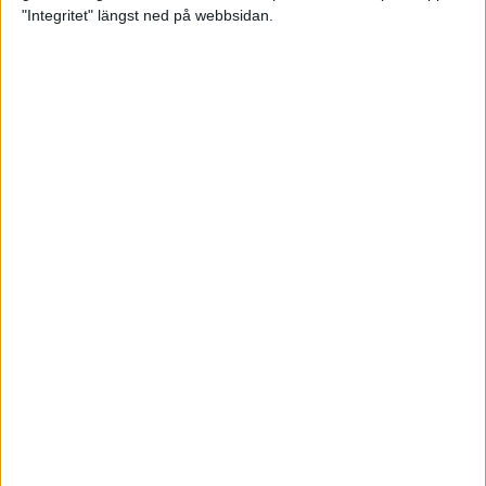
glädjeämnet för löparna i VM
"Integritet" längst ned på webbsidan.
23 sep 2025
Tufft väder för löparna i VM
11 sep 2025
Hanna Lindholm tog hem segern i
Tjejmilen 2025
6 sep 2025
Snabbaste segertiden på 12 år i
rekordstort adidas Stockholm
Halvmaraton
30 aug 2025