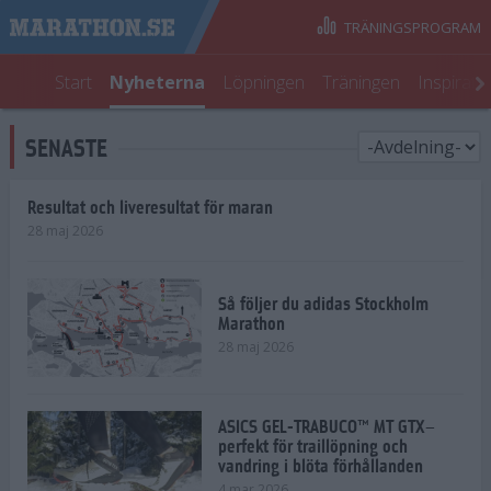
TRÄNINGSPROGRAM
Start
Nyheterna
Löpningen
Träningen
Inspirati
SENASTE
Resultat och liveresultat för maran
28 maj 2026
Så följer du adidas Stockholm
Marathon
28 maj 2026
ASICS GEL-TRABUCO™ MT GTX–
perfekt för traillöpning och
vandring i blöta förhållanden
4 mar 2026