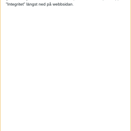
glädjeämnet för löparna i VM
"Integritet" längst ned på webbsidan.
23 sep 2025
Tufft väder för löparna i VM
11 sep 2025
Hanna Lindholm tog hem segern i
Tjejmilen 2025
6 sep 2025
Snabbaste segertiden på 12 år i
rekordstort adidas Stockholm
Halvmaraton
30 aug 2025