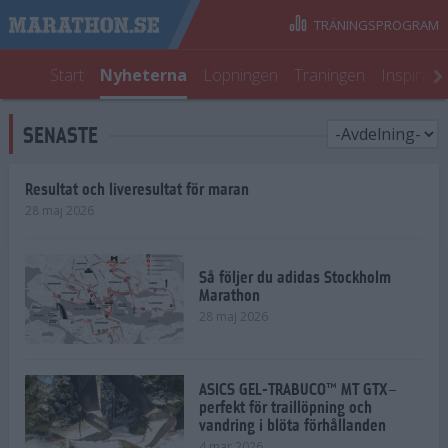
TRÄNINGSPROGRAM
Start
Nyheterna
Löpningen
Träningen
Inspirati
SENASTE
Resultat och liveresultat för maran
28 maj 2026
Så följer du adidas Stockholm
Marathon
28 maj 2026
ASICS GEL-TRABUCO™ MT GTX–
perfekt för traillöpning och
vandring i blöta förhållanden
4 mar 2026