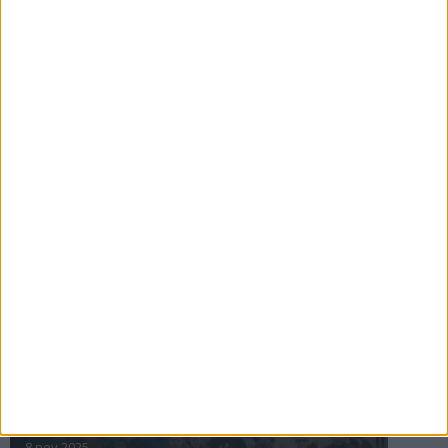
16 jul 2025
Bakslag för Almgren
11 jul 2025
Pihlströms tredje rekord
3 jul 2025
nästa ›
INTRESSANTA LOPP
Höstrusket • 8 november
8 nov 2025