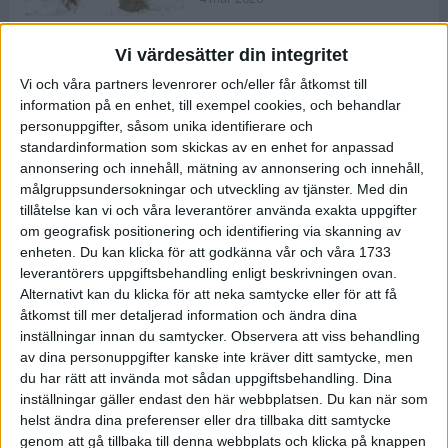
Vi värdesätter din integritet
ASICS NOVABLAST™ 5 – en mjuk
Vi och våra partners levenrorer och/eller får åtkomst till
och studsig mängdträningssko
information på en enhet, till exempel cookies, och behandlar
25 feb 2026
personuppgifter, såsom unika identifierare och
standardinformation som skickas av en enhet for anpassad
annonsering och innehåll, mätning av annonsering och innehåll,
ASICS GEL-KAYANO™ 32 – perfekt
målgruppsundersokningar och utveckling av tjänster.
Med din
för löparen som vill ha stabilitet
tillåtelse kan vi och våra leverantörer använda exakta uppgifter
och dämpning
om geografisk positionering och identifiering via skanning av
24 feb 2026
enheten. Du kan klicka för att godkänna vår och våra 1733
leverantörers uppgiftsbehandling enligt beskrivningen ovan.
Alternativt kan du klicka för att neka samtycke eller för att få
Sarah Lahti överlägsen vid
åtkomst till mer detaljerad information och ändra dina
terräng-SM
inställningar innan du samtycker.
Observera att viss behandling
20 okt 2025
av dina personuppgifter kanske inte kräver ditt samtycke, men
du har rätt att invända mot sådan uppgiftsbehandling. Dina
inställningar gäller endast den här webbplatsen. Du kan när som
helst ändra dina preferenser eller dra tillbaka ditt samtycke
Almgrens brons blev det stora
genom att gå tillbaka till denna webbplats och klicka på knappen