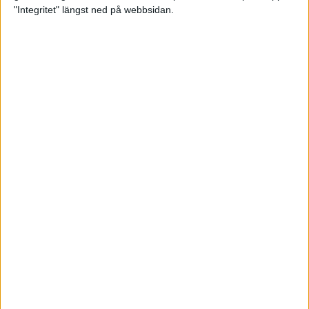
glädjeämnet för löparna i VM
"Integritet" längst ned på webbsidan.
23 sep 2025
Tufft väder för löparna i VM
11 sep 2025
Hanna Lindholm tog hem segern i
Tjejmilen 2025
6 sep 2025
Snabbaste segertiden på 12 år i
rekordstort adidas Stockholm
Halvmaraton
30 aug 2025