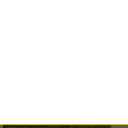
16 jul 2025
Bakslag för Almgren
11 jul 2025
Pihlströms tredje rekord
3 jul 2025
nästa ›
INTRESSANTA LOPP
Höstrusket • 8 november
8 nov 2025