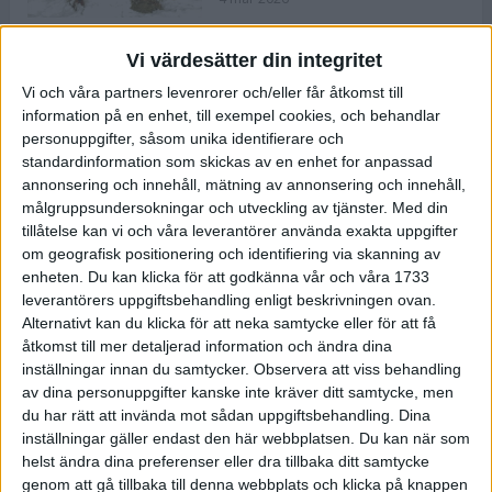
Vi värdesätter din integritet
ASICS NOVABLAST™ 5 – en mjuk
Vi och våra partners levenrorer och/eller får åtkomst till
och studsig mängdträningssko
information på en enhet, till exempel cookies, och behandlar
25 feb 2026
personuppgifter, såsom unika identifierare och
standardinformation som skickas av en enhet for anpassad
annonsering och innehåll, mätning av annonsering och innehåll,
ASICS GEL-KAYANO™ 32 – perfekt
målgruppsundersokningar och utveckling av tjänster.
Med din
för löparen som vill ha stabilitet
tillåtelse kan vi och våra leverantörer använda exakta uppgifter
och dämpning
om geografisk positionering och identifiering via skanning av
24 feb 2026
enheten. Du kan klicka för att godkänna vår och våra 1733
leverantörers uppgiftsbehandling enligt beskrivningen ovan.
Alternativt kan du klicka för att neka samtycke eller för att få
Sarah Lahti överlägsen vid
åtkomst till mer detaljerad information och ändra dina
terräng-SM
inställningar innan du samtycker.
Observera att viss behandling
20 okt 2025
av dina personuppgifter kanske inte kräver ditt samtycke, men
du har rätt att invända mot sådan uppgiftsbehandling. Dina
inställningar gäller endast den här webbplatsen. Du kan när som
helst ändra dina preferenser eller dra tillbaka ditt samtycke
Almgrens brons blev det stora
genom att gå tillbaka till denna webbplats och klicka på knappen