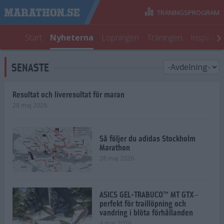
TRÄNINGSPROGRAM
Start
Nyheterna
Löpningen
Träningen
Inspirati
SENASTE
Resultat och liveresultat för maran
28 maj 2026
Så följer du adidas Stockholm
Marathon
28 maj 2026
ASICS GEL-TRABUCO™ MT GTX–
perfekt för traillöpning och
vandring i blöta förhållanden
4 mar 2026