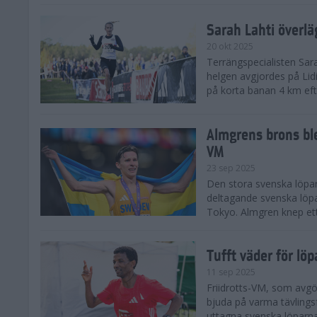
Sarah Lahti överl
20 okt 2025
Terrängspecialisten Sara
helgen avgjordes på Lid
på korta banan 4 km efter
Almgrens brons ble
VM
23 sep 2025
Den stora svenska löpar
deltagande svenska löpa
Tokyo. Almgren knep ett
Tufft väder för löp
11 sep 2025
Friidrotts-VM, som avg
bjuda på varma tävlings
uttagna svenska löparna 