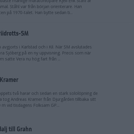
bäste manlige maratonlöpare Kjell-Erik Ståhl är
mal. Ståhl var från början orienterare. Han
ten på 1970-talet. Han bytte sedan ti...
riidrotts-SM
en avgjorts i Karlstad och i Kil. När SM avslutades
a Sjöberg på en ny uppvisning. Precis som när
m satte Vera nu hög fart från ...
 Kramer
 loppets två harar och sedan en stark sololöpning de
 tog Andreas Kramer från Djurgården tillbaka sitt
 m vid tisdagens Folksam GP...
alj till Grahn