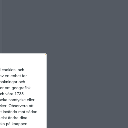
l cookies, och
av en enhet for
rsokningar och
ter om geografisk
 och våra 1733
 neka samtycke eller
cker.
Observera att
att invända mot sådan
elst ändra dina
licka på knappen