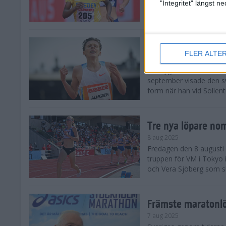
landskamp i friidrott, a
"Integritet" längst 
Stadion. Det blev svensk
Svenskt rekord nä
FLER ALTE
10 aug 2025
En dryg månad före frii
september visade den s
form när han vid Sollen
Tre nya löpare nom
8 aug 2025
Fredagen den 8 augusti n
truppen för VM i Tokyo 
och Vera Sjöberg som ska
Främste maratonl
7 aug 2025