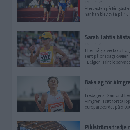
18 jul 2025
Återväxten på långdista
när han blev tvåa på 10
Sarah Lahtis bäst
16 jul 2025
Efter några veckors hög
sent på onsdagskvällen 5
i Belgien. I fint löparvä
Bakslag för Almgr
11 jul 2025
Fredagens Diamond Leag
Almgren, I sitt första l
europarekordet på 5 000
Pihlströms tredje 