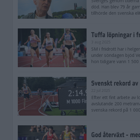
Sveriges genom tiderna 
död. Han blev 79 år gam
tillhörde den svenska eli
Tuffa löpningar i f
3 aug 2025
SM i friidrott har i helg
under söndagen bjöd Ver
hon tidigare vann 1 500 
Svenskt rekord av
22 jul 2025
Efter ett fint arbete av
avslutande 200 metrarna
svenska rekord på 1 000
God återväxt - med