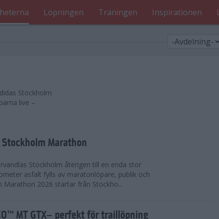
heterna
Löpningen
Träningen
Inspirationen
 adidas Stockholm
parna live –
as Stockholm Marathon
vandlas Stockholm återigen till en enda stor
lometer asfalt fylls av maratonlöpare, publik och
 Marathon 2026 startar från Stockho...
™ MT GTX– perfekt för traillöpning