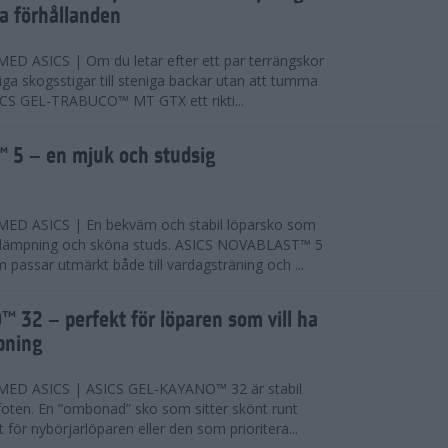
ta förhållanden
 ASICS | Om du letar efter ett par terrängskor
niga skogsstigar till steniga backar utan att tumma
ICS GEL-TRABUCO™ MT GTX ett rikti...
 5 – en mjuk och studsig
D ASICS | En bekväm och stabil löparsko som
 dämpning och sköna studs. ASICS NOVABLAST™ 5
passar utmärkt både till vardagsträning och ...
 32 – perfekt för löparen som vill ha
pning
ED ASICS | ASICS GEL-KAYANO™ 32 är stabil
foten. En ”ombonad” sko som sitter skönt runt
 för nybörjarlöparen eller den som prioritera...