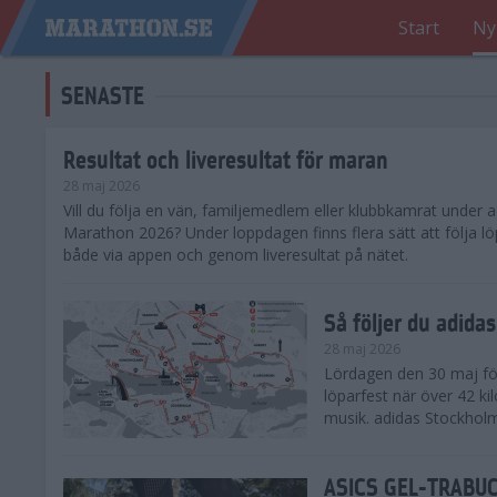
Start
Ny
SENASTE
Resultat och liveresultat för maran
28 maj 2026
​Vill du följa en vän, familjemedlem eller klubbkamrat under
Marathon 2026? Under loppdagen finns flera sätt att följa lö
både via appen och genom liveresultat på nätet.
Så följer du adid
28 maj 2026
Lördagen den 30 maj för
löparfest när över 42 ki
musik. adidas Stockholm
ASICS GEL-TRABUCO