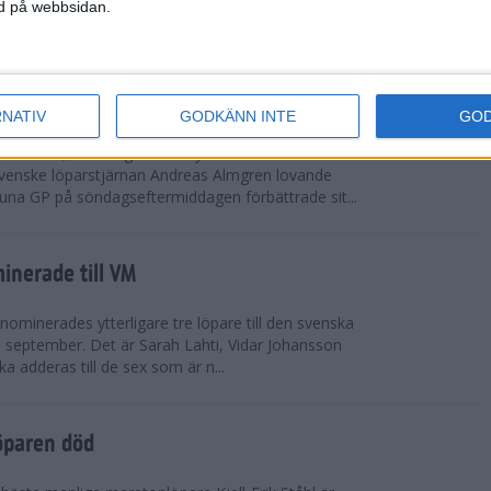
vgjordes inför fullsatta läktare på Stockholms
ned på webbsidan.
 seger i både dam- och herrkampen, delvi...
r Almgren testade VM-formen
RNATIV
GODKÄNN INTE
GO
drotts-VM, som avgörs i Tokyo den 13-21
venske löparstjärnan Andreas Almgren lovande
tuna GP på söndagseftermiddagen förbättrade sit...
inerade till VM
ominerades ytterligare tre löpare till den svenska
i september. Det är Sarah Lahti, Vidar Johansson
 adderas till de sex som är n...
öparen död