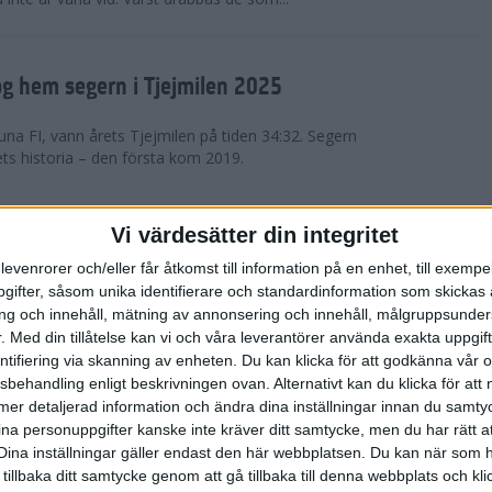
g hem segern i Tjejmilen 2025
na FI, vann årets Tjejmilen på tiden 34:32. Segern
ets historia – den första kom 2019.
en på 12 år i rekordstort adidas
Vi värdesätter din integritet
raton
levenrorer och/eller får åtkomst till information på en enhet, till exempe
ifter, såsom unika identifierare och standardinformation som skickas 
stort adidas Stockholm Halvmaraton avgjordes i
g och innehåll, mätning av annonsering och innehåll, målgruppsunde
äder. 18 grader, mulet och väldigt lite vind. Totalt
.
Med din tillåtelse kan vi och våra leverantörer använda exakta uppgif
a, varav 15,807 kom till sta...
entifiering via skanning av enheten. Du kan klicka för att godkänna vår
sbehandling enligt beskrivningen ovan. Alternativt kan du klicka för att
ll mer detaljerad information och ändra dina inställningar innan du samty
är Sverige vann Finnkampen
ina personuppgifter kanske inte kräver ditt samtycke, men du har rätt 
Dina inställningar gäller endast den här webbplatsen. Du kan när som h
av Finnkampen, världens äldsta och största
 tillbaka ditt samtycke genom att gå tillbaka till denna webbplats och k