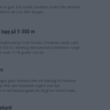
ns är god. Det visade Jonathon Grahn från Mölndal
 000 m vid U23-EM i Bergen.
a lopp på 5 000 m
höjdsträning i Font Romeu i Frankrike Sarah Lahti
 000 m i Meeting International d´Athletism i Liège
der med 17-18 grader och ob...
en
ue gala i Monaco blev ett bakslag för Andreas
opp efter den bejublade segern och nya
 m vid Bauhausgalan för drygt tre veckof seda...
rekord