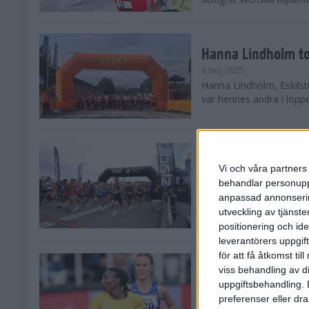
Hanna Lindholm to
6 sep 2025
Hanna Lindholm, Eskilstu
var hennes andra i lopp
Snabbaste segertid
Stockholm Halvma
Vi och våra partners 
30 aug 2025
behandlar personuppg
Ett slutsålt och rekord
anpassad annonserin
nästintill perfekt löparv
utveckling av tjänster
var 19,866 löpare anmäld
positionering och id
leverantörers uppgift
för att få åtkomst ti
Löparna viktiga n
viss behandling av d
26 aug 2025
uppgiftsbehandling. 
Den hundrade upplagan 
preferenser eller dra