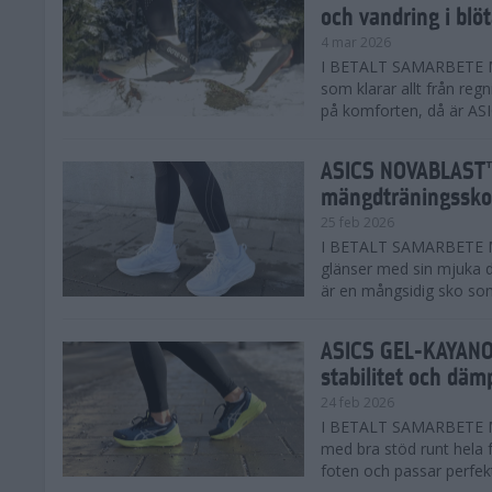
och vandring i blö
4 mar 2026
I BETALT SAMARBETE MED
som klarar allt från reg
på komforten, då är AS
ASICS NOVABLAST™
mängdträningssko
25 feb 2026
I BETALT SAMARBETE ME
glänser med sin mjuka
är en mångsidig sko som 
ASICS GEL-KAYANO™
stabilitet och däm
24 feb 2026
I BETALT SAMARBETE M
med bra stöd runt hela 
foten och passar perfekt