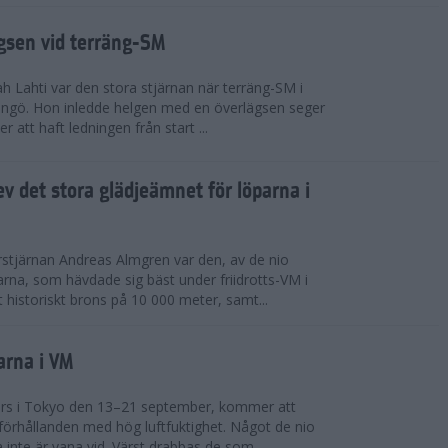
ägsen vid terräng-SM
h Lahti var den stora stjärnan när terräng-SM i
ingö. Hon inledde helgen med en överlägsen seger
 att haft ledningen från start ...
v det stora glädjeämnet för löparna i
stjärnan Andreas Almgren var den, av de nio
rna, som hävdade sig bäst under friidrotts-VM i
 historiskt brons på 10 000 meter, samt...
arna i VM
örs i Tokyo den 13–21 september, kommer att
förhållanden med hög luftfuktighet. Något de nio
inte är vana vid. Värst drabbas de som...