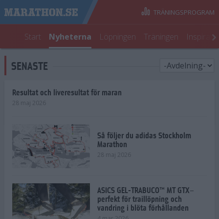
TRÄNINGSPROGRAM
Start
Nyheterna
Löpningen
Träningen
Inspirati
SENASTE
Resultat och liveresultat för maran
28 maj 2026
Så följer du adidas Stockholm
Marathon
28 maj 2026
ASICS GEL-TRABUCO™ MT GTX–
perfekt för traillöpning och
vandring i blöta förhållanden
4 mar 2026