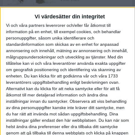
Vi värdesätter din integritet
ASICS NOVABLAST™ 5 – en mjuk
Vi och våra partners levenrorer och/eller får åtkomst till
och studsig mängdträningssko
information på en enhet, till exempel cookies, och behandlar
25 feb 2026
personuppgifter, såsom unika identifierare och
standardinformation som skickas av en enhet for anpassad
annonsering och innehåll, mätning av annonsering och innehåll,
ASICS GEL-KAYANO™ 32 – perfekt
målgruppsundersokningar och utveckling av tjänster.
Med din
för löparen som vill ha stabilitet
tillåtelse kan vi och våra leverantörer använda exakta uppgifter
och dämpning
om geografisk positionering och identifiering via skanning av
24 feb 2026
enheten. Du kan klicka för att godkänna vår och våra 1733
leverantörers uppgiftsbehandling enligt beskrivningen ovan.
Alternativt kan du klicka för att neka samtycke eller för att få
Sarah Lahti överlägsen vid
åtkomst till mer detaljerad information och ändra dina
terräng-SM
inställningar innan du samtycker.
Observera att viss behandling
20 okt 2025
av dina personuppgifter kanske inte kräver ditt samtycke, men
du har rätt att invända mot sådan uppgiftsbehandling. Dina
inställningar gäller endast den här webbplatsen. Du kan när som
helst ändra dina preferenser eller dra tillbaka ditt samtycke
Almgrens brons blev det stora
genom att gå tillbaka till denna webbplats och klicka på knappen