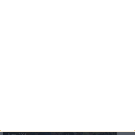
16 jul 2025
Bakslag för Almgren
11 jul 2025
Pihlströms tredje rekord
3 jul 2025
nästa ›
INTRESSANTA LOPP
Höstrusket • 8 november
8 nov 2025