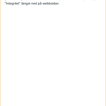
glädjeämnet för löparna i VM
"Integritet" längst ned på webbsidan.
23 sep 2025
Tufft väder för löparna i VM
11 sep 2025
Hanna Lindholm tog hem segern i
Tjejmilen 2025
6 sep 2025
Snabbaste segertiden på 12 år i
rekordstort adidas Stockholm
Halvmaraton
30 aug 2025