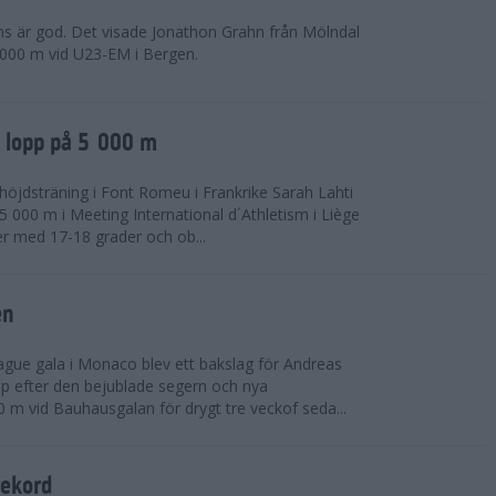
ns är god. Det visade Jonathon Grahn från Mölndal
 000 m vid U23-EM i Bergen.
a lopp på 5 000 m
höjdsträning i Font Romeu i Frankrike Sarah Lahti
 000 m i Meeting International d´Athletism i Liège
der med 17-18 grader och ob...
en
ue gala i Monaco blev ett bakslag för Andreas
opp efter den bejublade segern och nya
 m vid Bauhausgalan för drygt tre veckof seda...
rekord