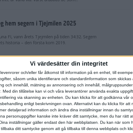
g hem segern i Tjejmilen 2025
na FI, vann årets Tjejmilen på tiden 34:32. Segern
ets historia – den första kom 2019.
en på 12 år i rekordstort adidas
Vi värdesätter din integritet
raton
levenrorer och/eller får åtkomst till information på en enhet, till exempe
ifter, såsom unika identifierare och standardinformation som skickas 
stort adidas Stockholm Halvmaraton avgjordes i
g och innehåll, mätning av annonsering och innehåll, målgruppsunde
äder. 18 grader, mulet och väldigt lite vind. Totalt
.
Med din tillåtelse kan vi och våra leverantörer använda exakta uppgif
a, varav 15,807 kom till sta...
entifiering via skanning av enheten. Du kan klicka för att godkänna vår
sbehandling enligt beskrivningen ovan. Alternativt kan du klicka för att
ll mer detaljerad information och ändra dina inställningar innan du samty
är Sverige vann Finnkampen
ina personuppgifter kanske inte kräver ditt samtycke, men du har rätt 
Dina inställningar gäller endast den här webbplatsen. Du kan när som h
av Finnkampen, världens äldsta och största
 tillbaka ditt samtycke genom att gå tillbaka till denna webbplats och k