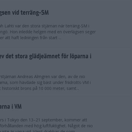
ägsen vid terräng-SM
h Lahti var den stora stjärnan när terräng-SM i
ingö. Hon inledde helgen med en överlägsen seger
 att haft ledningen från start ...
v det stora glädjeämnet för löparna i
stjärnan Andreas Almgren var den, av de nio
rna, som hävdade sig bäst under friidrotts-VM i
 historiskt brons på 10 000 meter, samt...
arna i VM
örs i Tokyo den 13–21 september, kommer att
förhållanden med hög luftfuktighet. Något de nio
inte är vana vid. Värst drabbas de som...