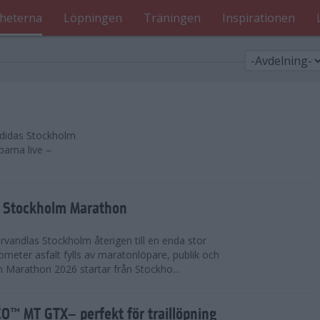
heterna
Löpningen
Träningen
Inspirationen
 adidas Stockholm
parna live –
as Stockholm Marathon
vandlas Stockholm återigen till en enda stor
lometer asfalt fylls av maratonlöpare, publik och
 Marathon 2026 startar från Stockho...
™ MT GTX– perfekt för traillöpning