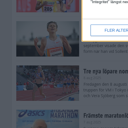
landskamp i friidrott, a
"Integritet" längst 
Stadion. Det blev svensk
Svenskt rekord nä
FLER ALTE
10 aug 2025
En dryg månad före frii
september visade den s
form när han vid Sollen
Tre nya löpare nom
8 aug 2025
Fredagen den 8 augusti n
truppen för VM i Tokyo 
och Vera Sjöberg som ska
Främste maratonl
7 aug 2025