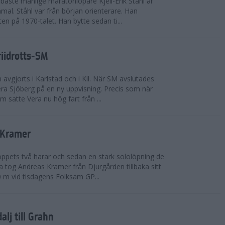
bäste manlige maratonlöpare Kjell-Erik Ståhl är
mal. Ståhl var från början orienterare. Han
ten på 1970-talet. Han bytte sedan ti...
riidrotts-SM
en avgjorts i Karlstad och i Kil. När SM avslutades
a Sjöberg på en ny uppvisning. Precis som när
m satte Vera nu hög fart från ...
 Kramer
 loppets två harar och sedan en stark sololöpning de
 tog Andreas Kramer från Djurgården tillbaka sitt
 m vid tisdagens Folksam GP...
alj till Grahn