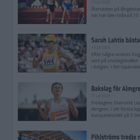
18 jul 2025
Återväxten på långdista
när han blev tvåa på 10
Sarah Lahtis bäst
16 jul 2025
Efter några veckors hög
sent på onsdagskvällen 5
i Belgien. I fint löparvä
Bakslag för Almgr
11 jul 2025
Fredagens Diamond Leag
Almgren, I sitt första l
europarekordet på 5 000
Pihlströms tredje 