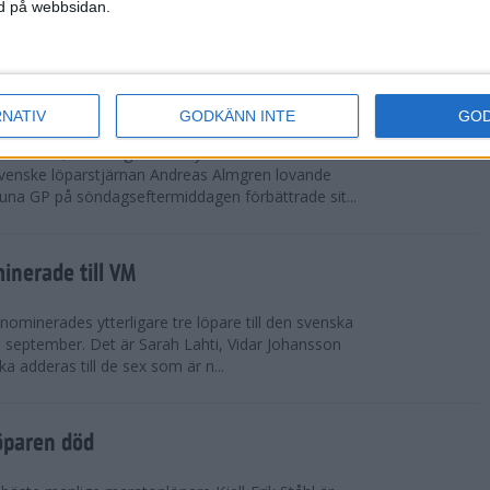
vgjordes inför fullsatta läktare på Stockholms
ned på webbsidan.
 seger i både dam- och herrkampen, delvi...
r Almgren testade VM-formen
RNATIV
GODKÄNN INTE
GO
drotts-VM, som avgörs i Tokyo den 13-21
venske löparstjärnan Andreas Almgren lovande
tuna GP på söndagseftermiddagen förbättrade sit...
inerade till VM
ominerades ytterligare tre löpare till den svenska
i september. Det är Sarah Lahti, Vidar Johansson
 adderas till de sex som är n...
öparen död