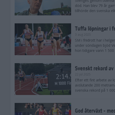
Sveriges genom tiderna 
död. Han blev 79 år gam
tillhörde den svenska eli
Tuffa löpningar i f
3 aug 2025
SM i friidrott har i helg
under söndagen bjöd Ver
hon tidigare vann 1 500 
Svenskt rekord av
22 jul 2025
Efter ett fint arbete av
avslutande 200 metrarna
svenska rekord på 1 000
God återväxt - med