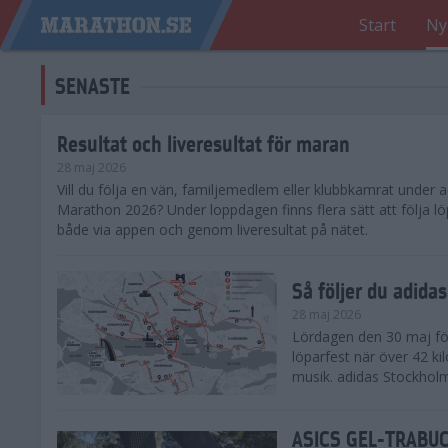
Start
Ny
SENASTE
Resultat och liveresultat för maran
28 maj 2026
​Vill du följa en vän, familjemedlem eller klubbkamrat under
Marathon 2026? Under loppdagen finns flera sätt att följa lö
både via appen och genom liveresultat på nätet.
Så följer du adid
28 maj 2026
Lördagen den 30 maj för
löparfest när över 42 ki
musik. adidas Stockholm
ASICS GEL-TRABUCO