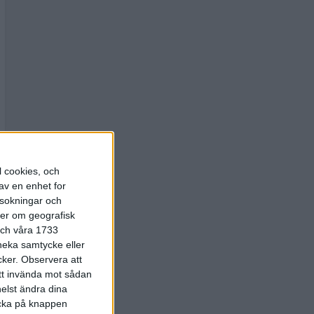
l cookies, och
av en enhet for
rsokningar och
ter om geografisk
 och våra 1733
 neka samtycke eller
cker.
Observera att
att invända mot sådan
elst ändra dina
licka på knappen