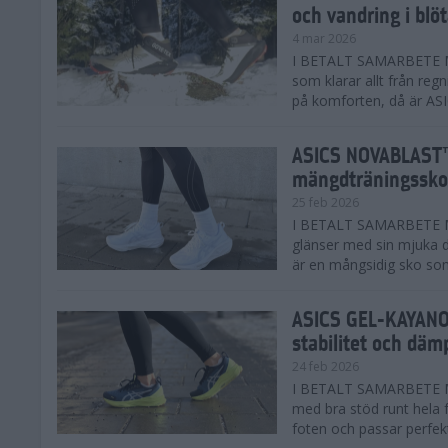
och vandring i blö
4 mar 2026
I BETALT SAMARBETE MED
som klarar allt från reg
på komforten, då är AS
ASICS NOVABLAST™
mängdträningssko
25 feb 2026
I BETALT SAMARBETE ME
glänser med sin mjuka
är en mångsidig sko som 
ASICS GEL-KAYANO™
stabilitet och däm
24 feb 2026
I BETALT SAMARBETE M
med bra stöd runt hela 
foten och passar perfekt