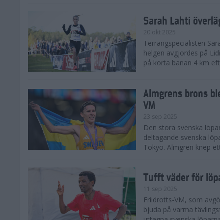
Sarah Lahti överl
20 okt 2025
Terrängspecialisten Sara
helgen avgjordes på Lid
på korta banan 4 km efter
Almgrens brons ble
VM
23 sep 2025
Den stora svenska löpar
deltagande svenska löpa
Tokyo. Almgren knep ett
Tufft väder för löp
11 sep 2025
Friidrotts-VM, som avg
bjuda på varma tävlings
uttagna svenska löparna 