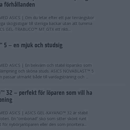
ta förhållanden
 ASICS | Om du letar efter ett par terrängskor
niga skogsstigar till steniga backar utan att tumma
ICS GEL-TRABUCO™ MT GTX ett rikti...
 5 – en mjuk och studsig
D ASICS | En bekväm och stabil löparsko som
 dämpning och sköna studs. ASICS NOVABLAST™ 5
passar utmärkt både till vardagsträning och ...
 32 – perfekt för löparen som vill ha
pning
ED ASICS | ASICS GEL-KAYANO™ 32 är stabil
foten. En ”ombonad” sko som sitter skönt runt
 för nybörjarlöparen eller den som prioritera...