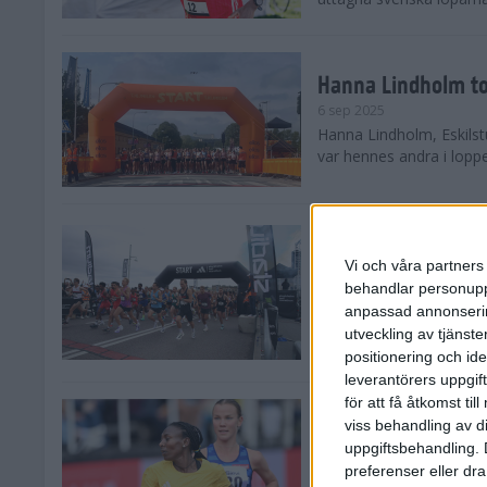
Hanna Lindholm to
6 sep 2025
Hanna Lindholm, Eskilstu
var hennes andra i lopp
Snabbaste segertid
Stockholm Halvma
Vi och våra partners 
30 aug 2025
behandlar personuppg
Ett slutsålt och rekord
anpassad annonserin
nästintill perfekt löparv
utveckling av tjänster
var 19,866 löpare anmäld
positionering och id
leverantörers uppgift
för att få åtkomst ti
Löparna viktiga n
viss behandling av d
26 aug 2025
uppgiftsbehandling. 
Den hundrade upplagan 
preferenser eller dra