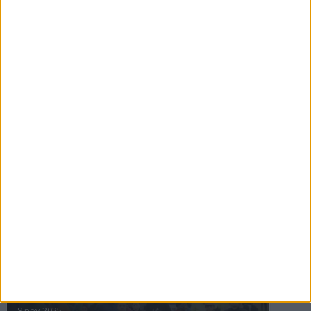
16 jul 2025
Bakslag för Almgren
11 jul 2025
Pihlströms tredje rekord
3 jul 2025
nästa ›
INTRESSANTA LOPP
Höstrusket • 8 november
8 nov 2025