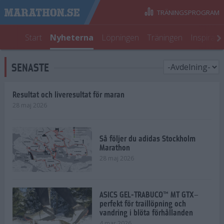
TRÄNINGSPROGRAM
Start
Nyheterna
Löpningen
Träningen
Inspirati
SENASTE
Resultat och liveresultat för maran
28 maj 2026
Så följer du adidas Stockholm
Marathon
28 maj 2026
ASICS GEL-TRABUCO™ MT GTX–
perfekt för traillöpning och
vandring i blöta förhållanden
4 mar 2026