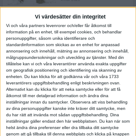
Vi värdesätter din integritet
ASICS NOVABLAST™ 5 – en mjuk
Vi och våra partners levenrorer och/eller får åtkomst till
och studsig mängdträningssko
information på en enhet, till exempel cookies, och behandlar
25 feb 2026
personuppgifter, såsom unika identifierare och
standardinformation som skickas av en enhet for anpassad
annonsering och innehåll, mätning av annonsering och innehåll,
ASICS GEL-KAYANO™ 32 – perfekt
målgruppsundersokningar och utveckling av tjänster.
Med din
för löparen som vill ha stabilitet
tillåtelse kan vi och våra leverantörer använda exakta uppgifter
och dämpning
om geografisk positionering och identifiering via skanning av
24 feb 2026
enheten. Du kan klicka för att godkänna vår och våra 1733
leverantörers uppgiftsbehandling enligt beskrivningen ovan.
Alternativt kan du klicka för att neka samtycke eller för att få
Sarah Lahti överlägsen vid
åtkomst till mer detaljerad information och ändra dina
terräng-SM
inställningar innan du samtycker.
Observera att viss behandling
20 okt 2025
av dina personuppgifter kanske inte kräver ditt samtycke, men
du har rätt att invända mot sådan uppgiftsbehandling. Dina
inställningar gäller endast den här webbplatsen. Du kan när som
helst ändra dina preferenser eller dra tillbaka ditt samtycke
Almgrens brons blev det stora
genom att gå tillbaka till denna webbplats och klicka på knappen