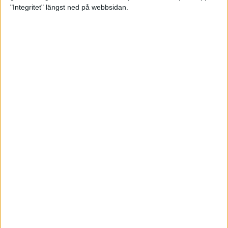
glädjeämnet för löparna i VM
"Integritet" längst ned på webbsidan.
23 sep 2025
Tufft väder för löparna i VM
11 sep 2025
Hanna Lindholm tog hem segern i
Tjejmilen 2025
6 sep 2025
Snabbaste segertiden på 12 år i
rekordstort adidas Stockholm
Halvmaraton
30 aug 2025