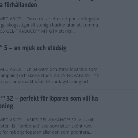
ta förhållanden
 ASICS | Om du letar efter ett par terrängskor
niga skogsstigar till steniga backar utan att tumma
ICS GEL-TRABUCO™ MT GTX ett rikti...
 5 – en mjuk och studsig
D ASICS | En bekväm och stabil löparsko som
 dämpning och sköna studs. ASICS NOVABLAST™ 5
passar utmärkt både till vardagsträning och ...
 32 – perfekt för löparen som vill ha
pning
ED ASICS | ASICS GEL-KAYANO™ 32 är stabil
foten. En ”ombonad” sko som sitter skönt runt
 för nybörjarlöparen eller den som prioritera...