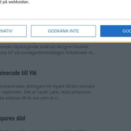
vgjordes inför fullsatta läktare på Stockholms
ned på webbsidan.
 seger i både dam- och herrkampen, delvi...
r Almgren testade VM-formen
RNATIV
GODKÄNN INTE
GO
drotts-VM, som avgörs i Tokyo den 13-21
venske löparstjärnan Andreas Almgren lovande
tuna GP på söndagseftermiddagen förbättrade sit...
inerade till VM
ominerades ytterligare tre löpare till den svenska
i september. Det är Sarah Lahti, Vidar Johansson
 adderas till de sex som är n...
öparen död