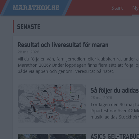
Start
Ny
SENASTE
Resultat och liveresultat för maran
28 maj 2026
​Vill du följa en vän, familjemedlem eller klubbkamrat under
Marathon 2026? Under loppdagen finns flera sätt att följa lö
både via appen och genom liveresultat på nätet.
Så följer du adid
28 maj 2026
Lördagen den 30 maj för
löparfest när över 42 ki
musik. adidas Stockholm
ASICS GEL-TRABUCO