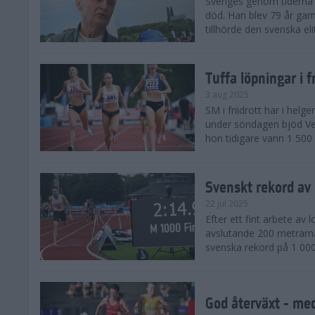
Sveriges genom tiderna 
död. Han blev 79 år gam
tillhörde den svenska eli
Tuffa löpningar i f
3 aug 2025
SM i friidrott har i helg
under söndagen bjöd Ver
hon tidigare vann 1 500 
Svenskt rekord av
22 jul 2025
Efter ett fint arbete av
avslutande 200 metrarna
svenska rekord på 1 000
God återväxt - med