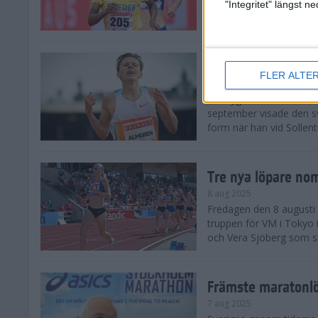
landskamp i friidrott, a
"Integritet" längst 
Stadion. Det blev svensk
Svenskt rekord nä
FLER ALTE
10 aug 2025
En dryg månad före frii
september visade den s
form när han vid Sollen
Tre nya löpare nom
8 aug 2025
Fredagen den 8 augusti n
truppen för VM i Tokyo 
och Vera Sjöberg som ska
Främste maratonl
7 aug 2025