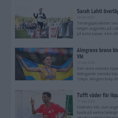
Sarah Lahti överl
20 okt 2025
Terrängspecialisten Sara
helgen avgjordes på Lid
på korta banan 4 km efter
Almgrens brons ble
VM
23 sep 2025
Den stora svenska löpar
deltagande svenska löpa
Tokyo. Almgren knep ett
Tufft väder för löp
11 sep 2025
Friidrotts-VM, som avg
bjuda på varma tävlings
uttagna svenska löparna 