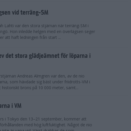
ägsen vid terräng-SM
h Lahti var den stora stjärnan när terräng-SM i
ingö. Hon inledde helgen med en överlägsen seger
 att haft ledningen från start ...
v det stora glädjeämnet för löparna i
stjärnan Andreas Almgren var den, av de nio
rna, som hävdade sig bäst under friidrotts-VM i
 historiskt brons på 10 000 meter, samt...
arna i VM
örs i Tokyo den 13–21 september, kommer att
förhållanden med hög luftfuktighet. Något de nio
inte är vana vid. Värst drabbas de som...