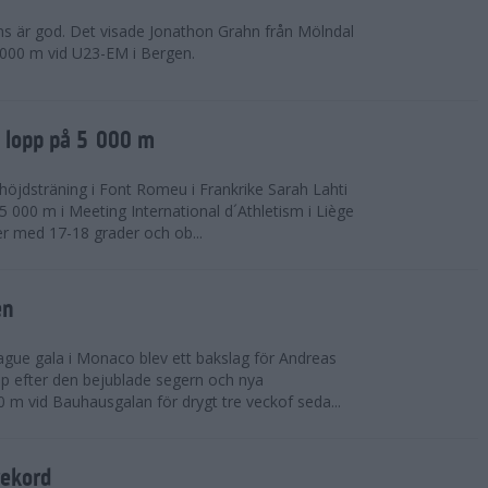
ns är god. Det visade Jonathon Grahn från Mölndal
 000 m vid U23-EM i Bergen.
a lopp på 5 000 m
höjdsträning i Font Romeu i Frankrike Sarah Lahti
 000 m i Meeting International d´Athletism i Liège
der med 17-18 grader och ob...
en
ue gala i Monaco blev ett bakslag för Andreas
opp efter den bejublade segern och nya
 m vid Bauhausgalan för drygt tre veckof seda...
rekord