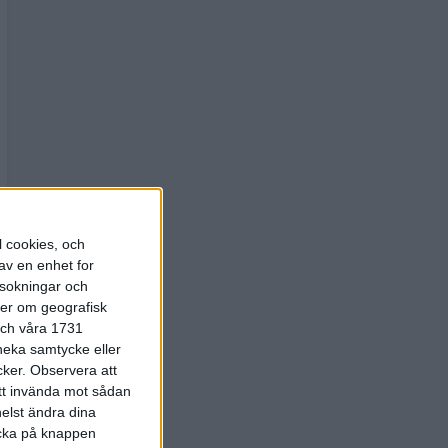
l cookies, och
av en enhet for
rsokningar och
ter om geografisk
 och våra 1731
 neka samtycke eller
cker.
Observera att
att invända mot sådan
elst ändra dina
licka på knappen