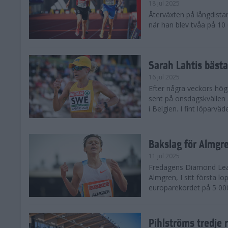
18 jul 2025
Återväxten på långdista
när han blev tvåa på 10
Sarah Lahtis bäst
16 jul 2025
Efter några veckors hög
sent på onsdagskvällen 5
i Belgien. I fint löparvä
Bakslag för Almgr
11 jul 2025
Fredagens Diamond Leag
Almgren, I sitt första l
europarekordet på 5 000
Pihlströms tredje 