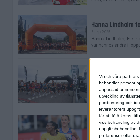
Hanna Lindholm to
6 sep 2025
Hanna Lindholm, Eskilstu
var hennes andra i lopp
Snabbaste segertid
Stockholm Halvma
Vi och våra partners 
30 aug 2025
behandlar personuppg
Ett slutsålt och rekord
anpassad annonserin
nästintill perfekt löparv
utveckling av tjänster
var 19,866 löpare anmäld
positionering och id
leverantörers uppgift
för att få åtkomst ti
Löparna viktiga n
viss behandling av d
26 aug 2025
uppgiftsbehandling. 
Den hundrade upplagan 
preferenser eller dra