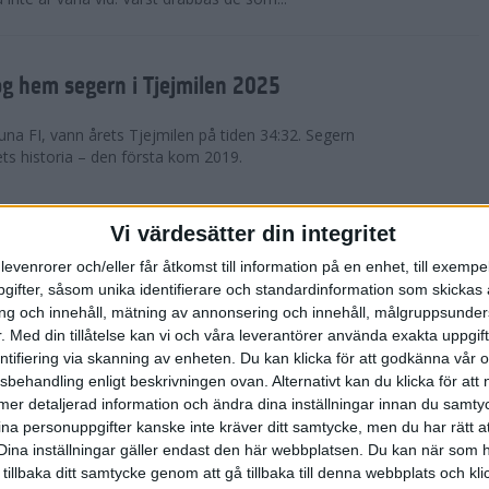
g hem segern i Tjejmilen 2025
na FI, vann årets Tjejmilen på tiden 34:32. Segern
ets historia – den första kom 2019.
en på 12 år i rekordstort adidas
Vi värdesätter din integritet
raton
levenrorer och/eller får åtkomst till information på en enhet, till exempe
ifter, såsom unika identifierare och standardinformation som skickas 
stort adidas Stockholm Halvmaraton avgjordes i
g och innehåll, mätning av annonsering och innehåll, målgruppsunde
äder. 18 grader, mulet och väldigt lite vind. Totalt
.
Med din tillåtelse kan vi och våra leverantörer använda exakta uppgif
a, varav 15,807 kom till sta...
entifiering via skanning av enheten. Du kan klicka för att godkänna vår
sbehandling enligt beskrivningen ovan. Alternativt kan du klicka för att
ll mer detaljerad information och ändra dina inställningar innan du samty
är Sverige vann Finnkampen
ina personuppgifter kanske inte kräver ditt samtycke, men du har rätt 
Dina inställningar gäller endast den här webbplatsen. Du kan när som h
av Finnkampen, världens äldsta och största
 tillbaka ditt samtycke genom att gå tillbaka till denna webbplats och k