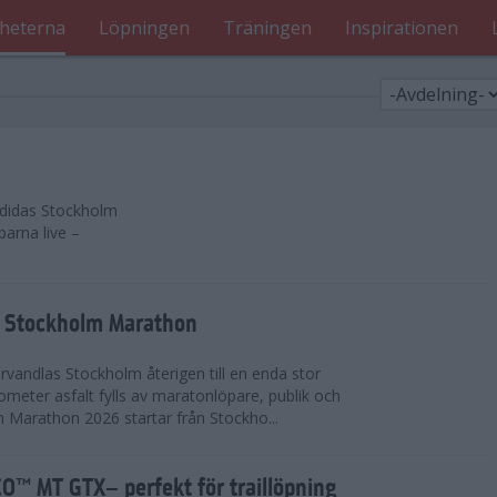
heterna
Löpningen
Träningen
Inspirationen
 adidas Stockholm
parna live –
as Stockholm Marathon
vandlas Stockholm återigen till en enda stor
lometer asfalt fylls av maratonlöpare, publik och
 Marathon 2026 startar från Stockho...
™ MT GTX– perfekt för traillöpning