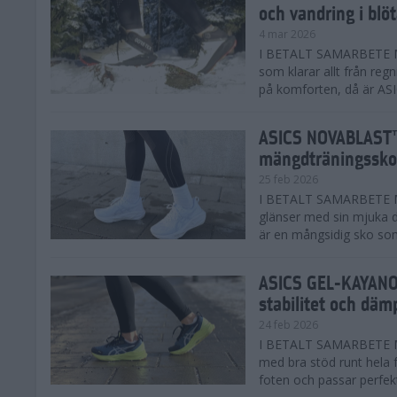
och vandring i blö
4 mar 2026
I BETALT SAMARBETE MED
som klarar allt från reg
på komforten, då är AS
ASICS NOVABLAST™
mängdträningssko
25 feb 2026
I BETALT SAMARBETE ME
glänser med sin mjuka
är en mångsidig sko som 
ASICS GEL-KAYANO™
stabilitet och däm
24 feb 2026
I BETALT SAMARBETE M
med bra stöd runt hela 
foten och passar perfekt