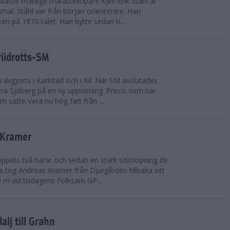
bäste manlige maratonlöpare Kjell-Erik Ståhl är
mal. Ståhl var från början orienterare. Han
ten på 1970-talet. Han bytte sedan ti...
riidrotts-SM
en avgjorts i Karlstad och i Kil. När SM avslutades
a Sjöberg på en ny uppvisning. Precis som när
m satte Vera nu hög fart från ...
 Kramer
 loppets två harar och sedan en stark sololöpning de
 tog Andreas Kramer från Djurgården tillbaka sitt
 m vid tisdagens Folksam GP...
alj till Grahn