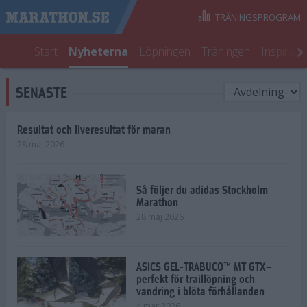
TRÄNINGSPROGRAM
Start
Nyheterna
Löpningen
Träningen
Inspirati
SENASTE
Resultat och liveresultat för maran
28 maj 2026
Så följer du adidas Stockholm
Marathon
28 maj 2026
ASICS GEL-TRABUCO™ MT GTX–
perfekt för traillöpning och
vandring i blöta förhållanden
4 mar 2026