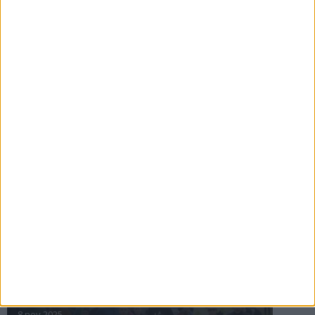
16 jul 2025
Bakslag för Almgren
11 jul 2025
Pihlströms tredje rekord
3 jul 2025
nästa ›
INTRESSANTA LOPP
Höstrusket • 8 november
8 nov 2025