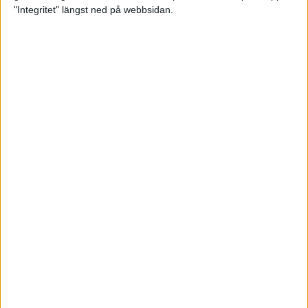
glädjeämnet för löparna i VM
"Integritet" längst ned på webbsidan.
23 sep 2025
Tufft väder för löparna i VM
11 sep 2025
Hanna Lindholm tog hem segern i
Tjejmilen 2025
6 sep 2025
Snabbaste segertiden på 12 år i
rekordstort adidas Stockholm
Halvmaraton
30 aug 2025