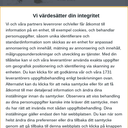
Vi värdesätter din integritet
ASICS NOVABLAST™ 5 – en mjuk
Vi och våra partners levenrorer och/eller får åtkomst till
och studsig mängdträningssko
information på en enhet, till exempel cookies, och behandlar
25 feb 2026
personuppgifter, såsom unika identifierare och
standardinformation som skickas av en enhet for anpassad
annonsering och innehåll, mätning av annonsering och innehåll,
ASICS GEL-KAYANO™ 32 – perfekt
målgruppsundersokningar och utveckling av tjänster.
Med din
för löparen som vill ha stabilitet
tillåtelse kan vi och våra leverantörer använda exakta uppgifter
och dämpning
om geografisk positionering och identifiering via skanning av
24 feb 2026
enheten. Du kan klicka för att godkänna vår och våra 1731
leverantörers uppgiftsbehandling enligt beskrivningen ovan.
Alternativt kan du klicka för att neka samtycke eller för att få
Sarah Lahti överlägsen vid
åtkomst till mer detaljerad information och ändra dina
terräng-SM
inställningar innan du samtycker.
Observera att viss behandling
20 okt 2025
av dina personuppgifter kanske inte kräver ditt samtycke, men
du har rätt att invända mot sådan uppgiftsbehandling. Dina
inställningar gäller endast den här webbplatsen. Du kan när som
helst ändra dina preferenser eller dra tillbaka ditt samtycke
Almgrens brons blev det stora
genom att gå tillbaka till denna webbplats och klicka på knappen