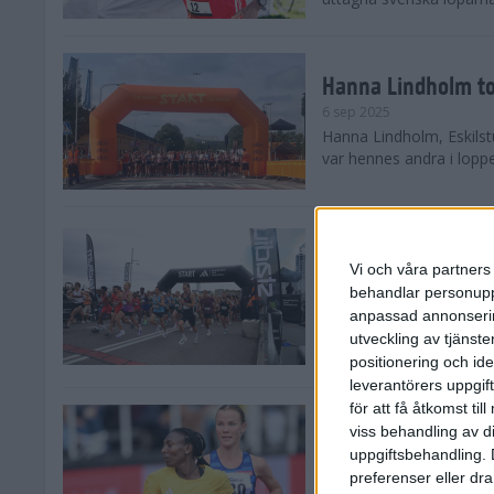
Hanna Lindholm to
6 sep 2025
Hanna Lindholm, Eskilstu
var hennes andra i lopp
Snabbaste segertid
Stockholm Halvma
Vi och våra partners 
30 aug 2025
behandlar personuppg
Ett slutsålt och rekord
anpassad annonserin
nästintill perfekt löparv
utveckling av tjänster
var 19,866 löpare anmäld
positionering och id
leverantörers uppgift
för att få åtkomst ti
Löparna viktiga n
viss behandling av d
26 aug 2025
uppgiftsbehandling. 
Den hundrade upplagan 
preferenser eller dra