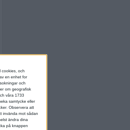
l cookies, och
av en enhet for
rsokningar och
ter om geografisk
 och våra 1733
 neka samtycke eller
cker.
Observera att
att invända mot sådan
elst ändra dina
licka på knappen