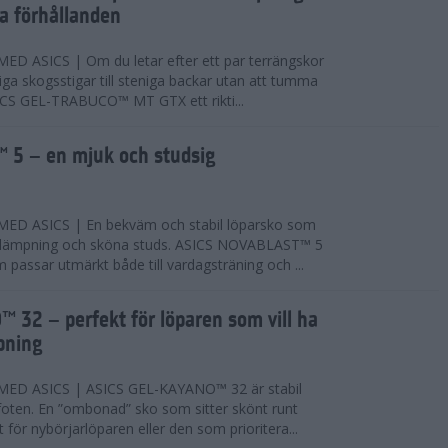
ta förhållanden
 ASICS | Om du letar efter ett par terrängskor
niga skogsstigar till steniga backar utan att tumma
ICS GEL-TRABUCO™ MT GTX ett rikti...
 5 – en mjuk och studsig
D ASICS | En bekväm och stabil löparsko som
 dämpning och sköna studs. ASICS NOVABLAST™ 5
passar utmärkt både till vardagsträning och ...
 32 – perfekt för löparen som vill ha
pning
ED ASICS | ASICS GEL-KAYANO™ 32 är stabil
foten. En ”ombonad” sko som sitter skönt runt
 för nybörjarlöparen eller den som prioritera...