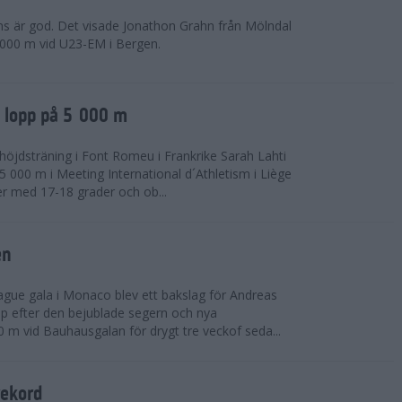
ns är god. Det visade Jonathon Grahn från Mölndal
 000 m vid U23-EM i Bergen.
a lopp på 5 000 m
höjdsträning i Font Romeu i Frankrike Sarah Lahti
 000 m i Meeting International d´Athletism i Liège
der med 17-18 grader och ob...
en
ue gala i Monaco blev ett bakslag för Andreas
opp efter den bejublade segern och nya
 m vid Bauhausgalan för drygt tre veckof seda...
rekord