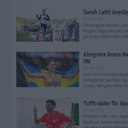
Sarah Lahti överl
20 okt 2025
Terrängspecialisten Sara
helgen avgjordes på Lid
på korta banan 4 km efter
Almgrens brons ble
VM
23 sep 2025
Den stora svenska löpar
deltagande svenska löpa
Tokyo. Almgren knep ett
Tufft väder för löp
11 sep 2025
Friidrotts-VM, som avg
bjuda på varma tävlings
uttagna svenska löparna 