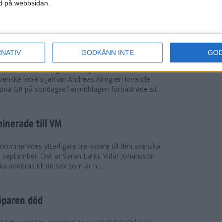
vgjordes inför fullsatta läktare på Stockholms
ned på webbsidan.
 seger i både dam- och herrkampen, delvi...
r Almgren testade VM-formen
RNATIV
GODKÄNN INTE
GO
drotts-VM, som avgörs i Tokyo den 13-21
venske löparstjärnan Andreas Almgren lovande
tuna GP på söndagseftermiddagen förbättrade sit...
inerade till VM
ominerades ytterligare tre löpare till den svenska
i september. Det är Sarah Lahti, Vidar Johansson
 adderas till de sex som är n...
öparen död