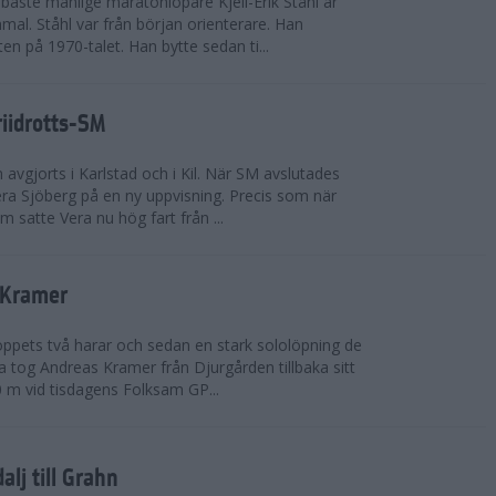
bäste manlige maratonlöpare Kjell-Erik Ståhl är
mal. Ståhl var från början orienterare. Han
ten på 1970-talet. Han bytte sedan ti...
riidrotts-SM
en avgjorts i Karlstad och i Kil. När SM avslutades
a Sjöberg på en ny uppvisning. Precis som när
m satte Vera nu hög fart från ...
 Kramer
 loppets två harar och sedan en stark sololöpning de
 tog Andreas Kramer från Djurgården tillbaka sitt
 m vid tisdagens Folksam GP...
alj till Grahn