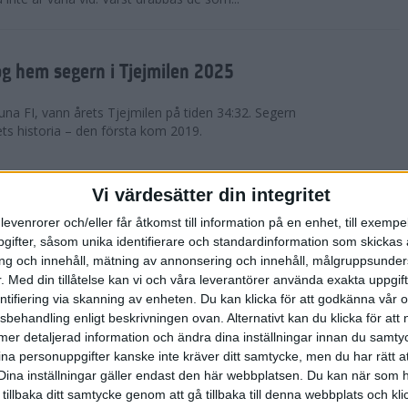
g hem segern i Tjejmilen 2025
na FI, vann årets Tjejmilen på tiden 34:32. Segern
ets historia – den första kom 2019.
en på 12 år i rekordstort adidas
Vi värdesätter din integritet
raton
levenrorer och/eller får åtkomst till information på en enhet, till exempe
ifter, såsom unika identifierare och standardinformation som skickas 
stort adidas Stockholm Halvmaraton avgjordes i
g och innehåll, mätning av annonsering och innehåll, målgruppsunde
äder. 18 grader, mulet och väldigt lite vind. Totalt
.
Med din tillåtelse kan vi och våra leverantörer använda exakta uppgif
a, varav 15,807 kom till sta...
entifiering via skanning av enheten. Du kan klicka för att godkänna vår
sbehandling enligt beskrivningen ovan. Alternativt kan du klicka för att
ll mer detaljerad information och ändra dina inställningar innan du samty
är Sverige vann Finnkampen
ina personuppgifter kanske inte kräver ditt samtycke, men du har rätt 
Dina inställningar gäller endast den här webbplatsen. Du kan när som h
av Finnkampen, världens äldsta och största
 tillbaka ditt samtycke genom att gå tillbaka till denna webbplats och k