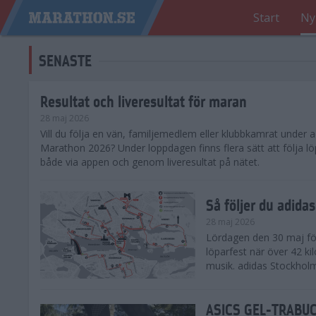
Start
Ny
SENASTE
Resultat och liveresultat för maran
28 maj 2026
​Vill du följa en vän, familjemedlem eller klubbkamrat under
Marathon 2026? Under loppdagen finns flera sätt att följa lö
både via appen och genom liveresultat på nätet.
Så följer du adid
28 maj 2026
Lördagen den 30 maj för
löparfest när över 42 ki
musik. adidas Stockholm
ASICS GEL-TRABUCO