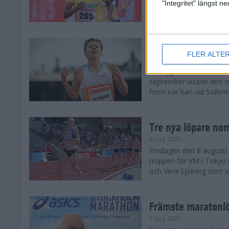
landskamp i friidrott, a
"Integritet" längst 
Stadion. Det blev svensk
Svenskt rekord nä
FLER ALTE
10 aug 2025
En dryg månad före frii
september visade den s
form när han vid Sollen
Tre nya löpare nom
8 aug 2025
Fredagen den 8 augusti n
truppen för VM i Tokyo 
och Vera Sjöberg som ska
Främste maratonl
7 aug 2025