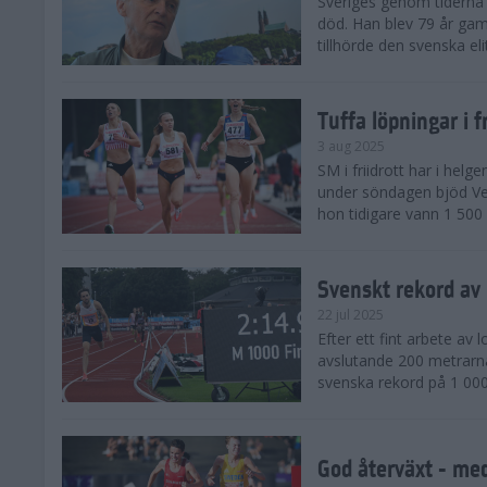
Sveriges genom tiderna 
död. Han blev 79 år gam
tillhörde den svenska eli
Tuffa löpningar i f
3 aug 2025
SM i friidrott har i helg
under söndagen bjöd Ver
hon tidigare vann 1 500 
Svenskt rekord av
22 jul 2025
Efter ett fint arbete av
avslutande 200 metrarna
svenska rekord på 1 000
God återväxt - med