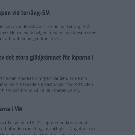
ägsen vid terräng-SM
h Lahti var den stora stjärnan när terräng-SM i
ingö. Hon inledde helgen med en överlägsen seger
 att haft ledningen från start ...
v det stora glädjeämnet för löparna i
stjärnan Andreas Almgren var den, av de nio
rna, som hävdade sig bäst under friidrotts-VM i
 historiskt brons på 10 000 meter, samt...
arna i VM
örs i Tokyo den 13–21 september, kommer att
förhållanden med hög luftfuktighet. Något de nio
inte är vana vid. Värst drabbas de som...