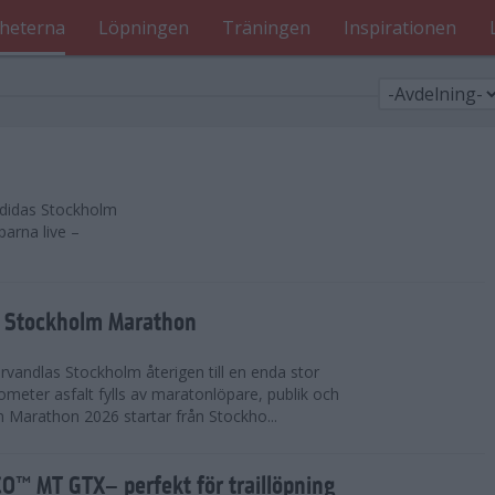
heterna
Löpningen
Träningen
Inspirationen
 adidas Stockholm
parna live –
as Stockholm Marathon
vandlas Stockholm återigen till en enda stor
lometer asfalt fylls av maratonlöpare, publik och
 Marathon 2026 startar från Stockho...
™ MT GTX– perfekt för traillöpning