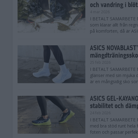
och vandring i blö
4 mar 2026
I BETALT SAMARBETE MED
som klarar allt från reg
på komforten, då är AS
ASICS NOVABLAST™
mängdträningssko
25 feb 2026
I BETALT SAMARBETE ME
glänser med sin mjuka
är en mångsidig sko som 
ASICS GEL-KAYANO™
stabilitet och däm
24 feb 2026
I BETALT SAMARBETE M
med bra stöd runt hela 
foten och passar perfekt