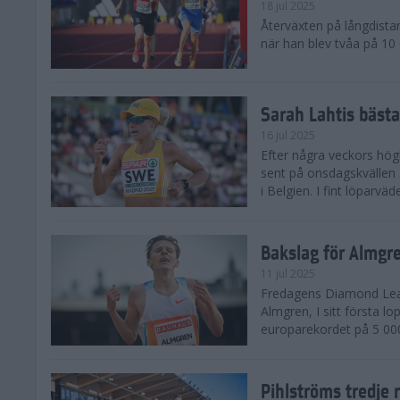
18 jul 2025
Återväxten på långdista
när han blev tvåa på 10
Sarah Lahtis bäst
16 jul 2025
Efter några veckors hög
sent på onsdagskvällen 5
i Belgien. I fint löparvä
Bakslag för Almgr
11 jul 2025
Fredagens Diamond Leag
Almgren, I sitt första l
europarekordet på 5 000
Pihlströms tredje 