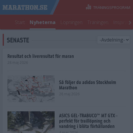
TRÄNINGSPROGRAM
Start
Nyheterna
Löpningen
Träningen
Inspirati
SENASTE
Resultat och liveresultat för maran
28 maj 2026
Så följer du adidas Stockholm
Marathon
28 maj 2026
ASICS GEL-TRABUCO™ MT GTX–
perfekt för traillöpning och
vandring i blöta förhållanden
4 mar 2026