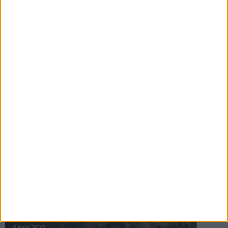
16 jul 2025
Bakslag för Almgren
11 jul 2025
Pihlströms tredje rekord
3 jul 2025
nästa ›
INTRESSANTA LOPP
Höstrusket • 8 november
8 nov 2025