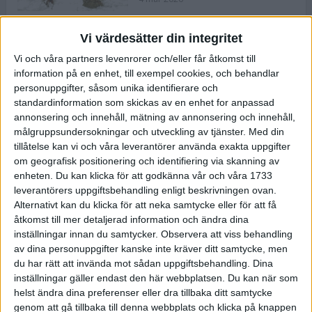
Vi värdesätter din integritet
ASICS NOVABLAST™ 5 – en mjuk
Vi och våra partners levenrorer och/eller får åtkomst till
och studsig mängdträningssko
information på en enhet, till exempel cookies, och behandlar
25 feb 2026
personuppgifter, såsom unika identifierare och
standardinformation som skickas av en enhet for anpassad
annonsering och innehåll, mätning av annonsering och innehåll,
ASICS GEL-KAYANO™ 32 – perfekt
målgruppsundersokningar och utveckling av tjänster.
Med din
för löparen som vill ha stabilitet
tillåtelse kan vi och våra leverantörer använda exakta uppgifter
och dämpning
om geografisk positionering och identifiering via skanning av
24 feb 2026
enheten. Du kan klicka för att godkänna vår och våra 1733
leverantörers uppgiftsbehandling enligt beskrivningen ovan.
Alternativt kan du klicka för att neka samtycke eller för att få
Sarah Lahti överlägsen vid
åtkomst till mer detaljerad information och ändra dina
terräng-SM
inställningar innan du samtycker.
Observera att viss behandling
20 okt 2025
av dina personuppgifter kanske inte kräver ditt samtycke, men
du har rätt att invända mot sådan uppgiftsbehandling. Dina
inställningar gäller endast den här webbplatsen. Du kan när som
helst ändra dina preferenser eller dra tillbaka ditt samtycke
Almgrens brons blev det stora
genom att gå tillbaka till denna webbplats och klicka på knappen