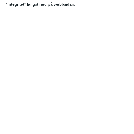
glädjeämnet för löparna i VM
"Integritet" längst ned på webbsidan.
23 sep 2025
Tufft väder för löparna i VM
11 sep 2025
Hanna Lindholm tog hem segern i
Tjejmilen 2025
6 sep 2025
Snabbaste segertiden på 12 år i
rekordstort adidas Stockholm
Halvmaraton
30 aug 2025