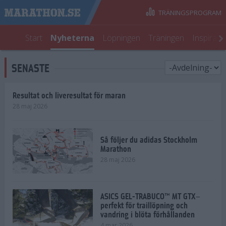
TRÄNINGSPROGRAM
Start
Nyheterna
Löpningen
Träningen
Inspirati
SENASTE
Resultat och liveresultat för maran
28 maj 2026
Så följer du adidas Stockholm
Marathon
28 maj 2026
ASICS GEL-TRABUCO™ MT GTX–
perfekt för traillöpning och
vandring i blöta förhållanden
4 mar 2026