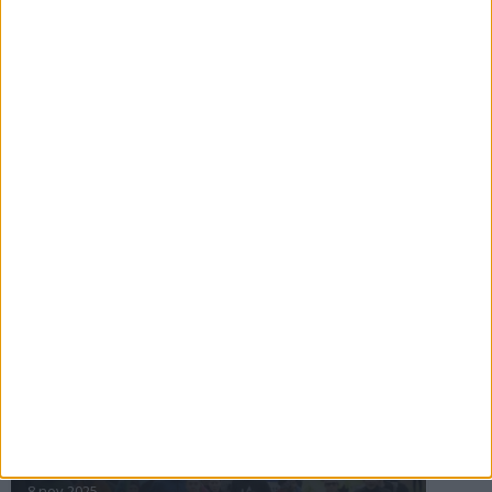
16 jul 2025
Bakslag för Almgren
11 jul 2025
Pihlströms tredje rekord
3 jul 2025
nästa ›
INTRESSANTA LOPP
Höstrusket • 8 november
8 nov 2025