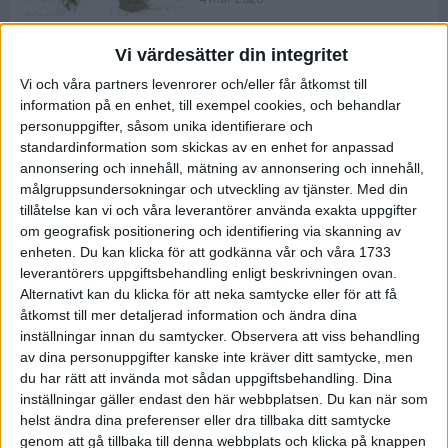
Vi värdesätter din integritet
ASICS NOVABLAST™ 5 – en mjuk
Vi och våra partners levenrorer och/eller får åtkomst till
och studsig mängdträningssko
information på en enhet, till exempel cookies, och behandlar
25 feb 2026
personuppgifter, såsom unika identifierare och
standardinformation som skickas av en enhet for anpassad
annonsering och innehåll, mätning av annonsering och innehåll,
ASICS GEL-KAYANO™ 32 – perfekt
målgruppsundersokningar och utveckling av tjänster.
Med din
för löparen som vill ha stabilitet
tillåtelse kan vi och våra leverantörer använda exakta uppgifter
och dämpning
om geografisk positionering och identifiering via skanning av
24 feb 2026
enheten. Du kan klicka för att godkänna vår och våra 1733
leverantörers uppgiftsbehandling enligt beskrivningen ovan.
Alternativt kan du klicka för att neka samtycke eller för att få
Sarah Lahti överlägsen vid
åtkomst till mer detaljerad information och ändra dina
terräng-SM
inställningar innan du samtycker.
Observera att viss behandling
20 okt 2025
av dina personuppgifter kanske inte kräver ditt samtycke, men
du har rätt att invända mot sådan uppgiftsbehandling. Dina
inställningar gäller endast den här webbplatsen. Du kan när som
helst ändra dina preferenser eller dra tillbaka ditt samtycke
Almgrens brons blev det stora
genom att gå tillbaka till denna webbplats och klicka på knappen