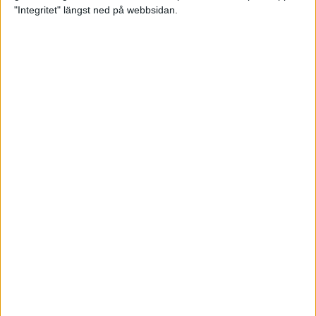
glädjeämnet för löparna i VM
"Integritet" längst ned på webbsidan.
23 sep 2025
Tufft väder för löparna i VM
11 sep 2025
Hanna Lindholm tog hem segern i
Tjejmilen 2025
6 sep 2025
Snabbaste segertiden på 12 år i
rekordstort adidas Stockholm
Halvmaraton
30 aug 2025